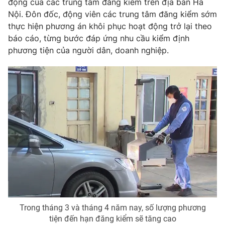
động của các trung tâm đăng kiểm trên địa bàn Hà
Nội. Đôn đốc, động viên các trung tâm đăng kiểm sớm
Photo
Infographic
thực hiện phương án khôi phục hoạt động trở lại theo
báo cáo, từng bước đáp ứng nhu cầu kiểm định
Video
Shorts video
phương tiện của người dân, doanh nghiệp.
VTV Money
VTV Thể thao
VTV Sức khoẻ
Bất động sản
Thị trường 24h
Tấm lòng Việt
VTV4
Vươn mình bằng AI
VTV9
VTV8
Trong tháng 3 và tháng 4 năm nay, số lượng phương
tiện đến hạn đăng kiểm sẽ tăng cao
Liên hệ tòa soạn
English