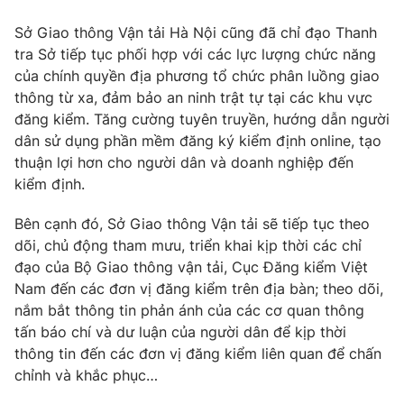
Sở Giao thông Vận tải Hà Nội cũng đã chỉ đạo Thanh
tra Sở tiếp tục phối hợp với các lực lượng chức năng
của chính quyền địa phương tổ chức phân luồng giao
THỜI BÁO VTV
thông từ xa, đảm bảo an ninh trật tự tại các khu vực
đăng kiểm. Tăng cường tuyên truyền, hướng dẫn người
dân sử dụng phần mềm đăng ký kiểm định online, tạo
thuận lợi hơn cho người dân và doanh nghiệp đến
Theo dõi báo trên
kiểm định.
Bên cạnh đó, Sở Giao thông Vận tải sẽ tiếp tục theo
Cơ quan chủ quản:
Đài Truyền hình Việt Nam
dõi, chủ động tham mưu, triển khai kịp thời các chỉ
Cơ quan báo chí:
Thời báo VTV
đạo của Bộ Giao thông vận tải, Cục Đăng kiểm Việt
Giấy phép hoạt động báo in và báo điện tử số 483/GP-BTTTT
Nam đến các đơn vị đăng kiểm trên địa bàn; theo dõi,
cấp ngày 29/12/2023
nắm bắt thông tin phản ánh của các cơ quan thông
Tổng Biên tập:
Vũ Thanh Thủy
tấn báo chí và dư luận của người dân để kịp thời
Phó Tổng Biên tập:
Nguyễn Thị Mỹ Hạnh, Phạm Quốc Thắng,
thông tin đến các đơn vị đăng kiểm liên quan để chấn
Nguyễn Trọng Ninh
chỉnh và khắc phục…
Tổng đài VTV:
024.38 355 931 - 024.38 355 932