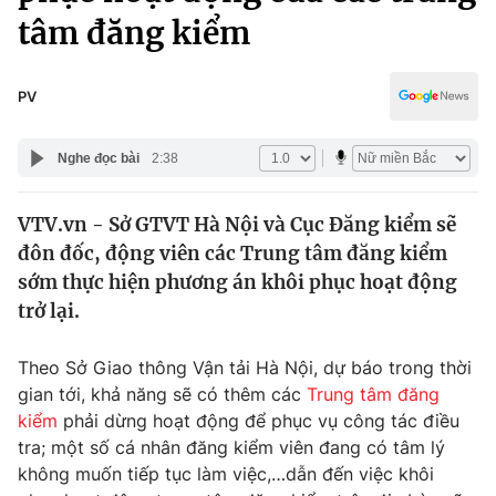
Chính trị
tâm đăng kiểm
Truyền hình
Văn hóa - Giải trí
Xã hội
Y tế
PV
Đời sống
Pháp luật
Công nghệ
Nghe đọc bài
2:38
Giáo dục
Y tế
VTV.vn - Sở GTVT Hà Nội và Cục Đăng kiểm sẽ
đôn đốc, động viên các Trung tâm đăng kiểm
Thế giới
sớm thực hiện phương án khôi phục hoạt động
Tin tức
trở lại.
Kinh tế
Thế giới đó đây
Theo Sở Giao thông Vận tải Hà Nội, dự báo trong thời
Tài chính
Dữ liệu và đời sống
gian tới, khả năng sẽ có thêm các
Trung tâm đăng
Câu chuyện quốc tế
Thị trường
kiểm
phải dừng hoạt động để phục vụ công tác điều
tra; một số cá nhân đăng kiểm viên đang có tâm lý
Truyền hình
Góc doanh nghiệp
không muốn tiếp tục làm việc,…dẫn đến việc khôi