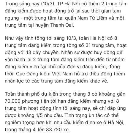
Trong sáng nay (10/3), TP Hà Nội có thêm 2 trung tâm
Ðiện thoại Thời báo VTV:
024.66 897 897
đăng kiểm được hoạt động trở lại sau thời gian tạm
Email:
toasoan@vtv.vn
ngưng - một trung tâm tại quận Nam Từ Liêm và một
Liên hệ quảng cáo:
024-7300.7108
trung tâm tại huyện Thanh Oai.
Như vậy tính tổng tới sáng 10/3, toàn Hà Nội có 8
trung tâm đăng kiểm trong tổng số 31 trung tâm, hoạt
động với 13 dây chuyền. Nhân sự được huy động để
vận hành lại 2 trung tâm đăng kiểm trên đến từ nhóm
đăng kiểm viên tại chỗ của đơn vị đăng kiểm, đồng
thời, Cục Đăng kiểm Việt Nam hỗ trợ điều động thêm
nhân lực từ các trung tâm đăng kiểm khác về.
Toàn thành phố dự kiến trong tháng 3 có khoảng gần
70.000 phương tiện tới hạn đăng kiểm nhưng với 8
® Cấm sao chép dưới mọi hình thức nếu không có sự chấp
trung tâm hoạt động tính tối sáng nay, sẽ chỉ đáp ứng
thuận bằng văn bản. Ghi rõ nguồn VTV.vn khi phát hành lại
được khoảng 1/5 nhu cầu. Tình trạng ùn tắc có thể
thông tin từ website này.
nghiêm trọng hơn khi nhu cầu kiểm định xe ở Hà Nội,
trong tháng 4, lên 83.720 xe.