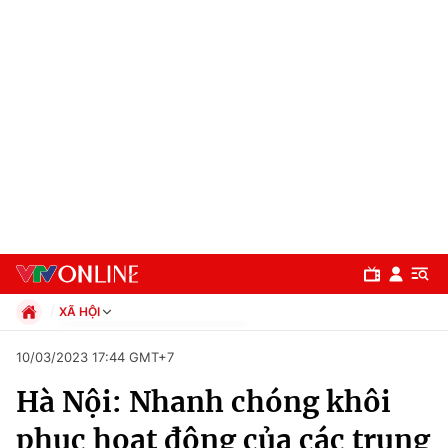
XÃ HỘI
Chính trị
10/03/2023 17:44 GMT+7
Xã hội
Hà Nội: Nhanh chóng khôi
Pháp luật
Chuyên mục
Kinh tế
phục hoạt động của các trung
Thể thao