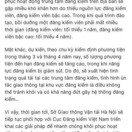
phục hoạt động trung tâm đăng kiểm trên địa bàn sẽ
Phim VTV
Giải trí
gặp nhiều khó khăn hơn do thiếu nguồn lực đăng kiểm
Hậu trường
viên, đăng kiểm viên bậc cao. Trong khi quá trình đào
Điện ảnh
tạo, bồi dưỡng một đăng kiểm viên phải mất nhiều
Đời sống
Nhân vật
thời gian (đăng kiểm viên: tối thiểu 1 năm, đăng kiểm
Âm nhạc
Du lịch
viên bậc cao: tối thiểu 4 năm).
Khán giả
Giáo dục
Sao
Làm đẹp
Giải sao mai
Mặt khác, dự kiến, theo chu kỳ kiểm định phương tiện
Tuyển sinh
trong tháng 3 và tháng 4 năm nay, số lượng phương
Công nghệ
Chất lượng cuộc sống
tiện đến hạn đăng kiểm sẽ tăng cao, trong khi năng
Học trực tuyến
Hitech Công nghệ tương lai
lực đăng kiểm bị giảm sút. Do đó, sẽ xuất hiện tình
Giao lưu trực tuyến
trạng quá tải tại các trung tâm đăng kiểm, tình hình ùn
Sản phẩm
tắc giao thông tại khu vực đăng kiểm là điều không
Lịch phát sóng
thể tránh khỏi và có khả năng đứt gãy hệ thống đăng
Thị trường
kiểm...
Tư vấn
Vì vậy, thời gian tới, Sở Giao thông Vận tải Hà Nội sẽ
Chuyên mục khác
tiếp tục phối hợp với Cục Đăng kiểm Việt Nam triển
Emagazine
Podcast
khai các giải pháp để nhanh chóng khôi phục hoạt