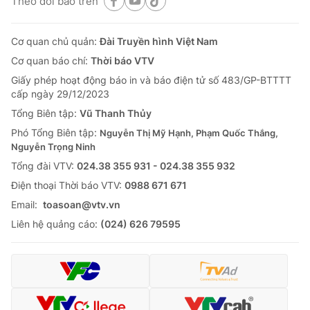
Theo dõi báo trên
Cơ quan chủ quản:
Đài Truyền hình Việt Nam
Cơ quan báo chí:
Thời báo VTV
Giấy phép hoạt động báo in và báo điện tử số 483/GP-BTTTT
cấp ngày 29/12/2023
Tổng Biên tập:
Vũ Thanh Thủy
Phó Tổng Biên tập:
Nguyễn Thị Mỹ Hạnh, Phạm Quốc Thắng,
Nguyễn Trọng Ninh
Tổng đài VTV:
024.38 355 931 - 024.38 355 932
Ðiện thoại Thời báo VTV:
0988 671 671
Email:
toasoan@vtv.vn
Liên hệ quảng cáo:
(024) 626 79595