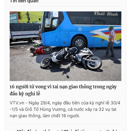
Tin liên quan
THỜI BÁO VTV
Theo dõi báo trên
Cơ quan chủ quản:
Đài Truyền hình Việt Nam
Cơ quan báo chí:
Thời báo VTV
16 người tử vong vì tai nạn giao thông trong ngày
Giấy phép hoạt động báo in và báo điện tử số 483/GP-BTTTT
đầu kỳ nghỉ lễ
cấp ngày 29/12/2023
VTV.vn - Ngày 29/4, ngày đầu tiên của kỳ nghỉ lễ 30/4
Tổng Biên tập:
Vũ Thanh Thủy
-1/5 và Giỗ Tổ Hùng Vương, cả nước xảy ra 32 vụ tai
Phó Tổng Biên tập:
Nguyễn Thị Mỹ Hạnh, Phạm Quốc Thắng,
nạn giao thông, làm chết 16 người.
Nguyễn Trọng Ninh
Tổng đài VTV:
024.38 355 931 - 024.38 355 932