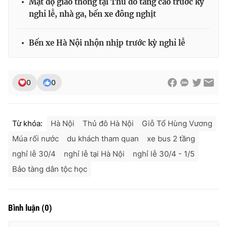
Mật độ giao thông tại Thủ đô tăng cao trước kỳ
Ðiện thoại Thời báo VTV:
024.66 897 897
nghỉ lễ, nhà ga, bến xe đông nghịt
Email:
toasoan@vtv.vn
Liên hệ quảng cáo:
024-7300.7108
Bến xe Hà Nội nhộn nhịp trước kỳ nghỉ lễ
0
0
Từ khóa:
Hà Nội
Thủ đô Hà Nội
Giỗ Tổ Hùng Vương
Múa rối nước
du khách tham quan
xe bus 2 tầng
nghỉ lễ 30/4
nghỉ lễ tại Hà Nội
nghỉ lễ 30/4 - 1/5
Bảo tàng dân tộc học
® Cấm sao chép dưới mọi hình thức nếu không có sự chấp
thuận bằng văn bản. Ghi rõ nguồn VTV.vn khi phát hành lại
thông tin từ website này.
Bình luận
(
0
)