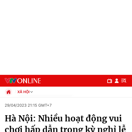
XÃ HỘI
Chính trị
29/04/2023 21:15 GMT+7
Xã hội
Hà Nội: Nhiều hoạt động vui
Pháp luật
Chuyên mục
Kinh tế
chơi hấp dẫn trong kỳ nghỉ lễ
Thể thao