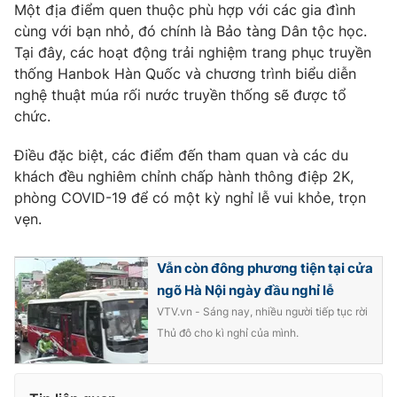
Một địa điểm quen thuộc phù hợp với các gia đình
Photo
Infographic
cùng với bạn nhỏ, đó chính là Bảo tàng Dân tộc học.
Tại đây, các hoạt động trải nghiệm trang phục truyền
thống Hanbok Hàn Quốc và chương trình biểu diễn
Video
Shorts video
nghệ thuật múa rối nước truyền thống sẽ được tổ
chức.
VTV Money
VTV Thể thao
Điều đặc biệt, các điểm đến tham quan và các du
khách đều nghiêm chỉnh chấp hành thông điệp 2K,
VTV Sức khoẻ
Bất động sản
phòng COVID-19 để có một kỳ nghỉ lễ vui khỏe, trọn
vẹn.
Thị trường 24h
Tấm lòng Việt
Vẫn còn đông phương tiện tại cửa
VTV4
Vươn mình bằng AI
ngõ Hà Nội ngày đầu nghỉ lễ
VTV.vn - Sáng nay, nhiều người tiếp tục rời
Thủ đô cho kì nghỉ của mình.
VTV9
VTV8
Liên hệ tòa soạn
English