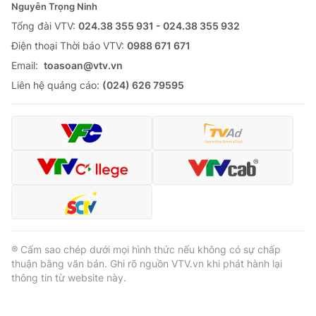
Nguyễn Trọng Ninh
Tổng đài VTV:
024.38 355 931 - 024.38 355 932
Ðiện thoại Thời báo VTV:
0988 671 671
Email:
toasoan@vtv.vn
Liên hệ quảng cáo:
(024) 626 79595
® Cấm sao chép dưới mọi hình thức nếu không có sự chấp
thuận bằng văn bản. Ghi rõ nguồn VTV.vn khi phát hành lại
thông tin từ website này.