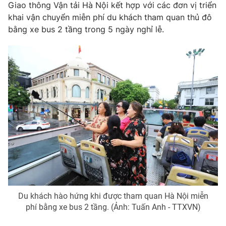
Phim VTV
Giao thông Vận tải Hà Nội kết hợp với các đơn vị triển
Giải trí
khai vận chuyển miễn phí du khách tham quan thủ đô
Hậu trường
bằng xe bus 2 tầng trong 5 ngày nghỉ lễ.
Điện ảnh
Đời sống
Nhân vật
Âm nhạc
Du lịch
Khán giả
Giáo dục
Sao
Làm đẹp
Giải sao mai
Tuyển sinh
Công nghệ
Chất lượng cuộc sống
Học trực tuyến
Hitech Công nghệ tương lai
Giao lưu trực tuyến
Sản phẩm
Lịch phát sóng
Thị trường
Tư vấn
Chuyên mục khác
Du khách hào hứng khi được tham quan Hà Nội miễn
phí bằng xe bus 2 tầng. (Ảnh: Tuấn Anh - TTXVN)
Emagazine
Podcast