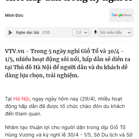
Chính trị
Truyền hình
Văn hóa - Giải trí
Minh Đức
Xã hội
Y tế
Đời sống
Nghe đọc bài
0:55
Pháp luật
Công nghệ
Giáo dục
VTV.vn - Trong 5 ngày nghỉ Giỗ Tổ và 30/4 -
Y tế
1/5, nhiều hoạt động sôi nổi, hấp dẫn sẽ diễn ra
tại Thủ đô Hà Nội để người dân và du khách dễ
Thế giới
dàng lựa chọn, trải nghiệm.
Tin tức
Kinh tế
Tại
Hà Nội
, ngay ngày hôm nay (29/4), nhiều hoạt
Thế giới đó đây
Tài chính
động hấp dẫn đã được tổ chức chào đón du khách
Dữ liệu và đời sống
Câu chuyện quốc tế
đến tham quan.
Thị trường
Nhằm tạo thuận lợi cho người dân trong dịp Giỗ Tổ
Truyền hình
Góc doanh nghiệp
Hùng Vương và kỳ nghỉ lễ 30/4 - 1/5, Sở Du lịch và Sở