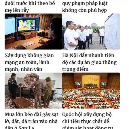
đuối nước khi theo bố
quy phạm pháp luật
mẹ lên rẫy
không còn phù hợp
Xây dựng không gian
Hà Nội đẩy nhanh tiến
mạng an toàn, lành
độ các dự án giao thông
mạnh, nhân văn
trọng điểm
Mưa lớn kéo dài gây sạt
Quốc hội xây dựng bộ
lở, đất, đá tràn vào nhà
chỉ tiêu thực chất để
dân ở Sơn La
giám sát hoạt động tư