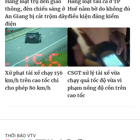
Hàng loạt trụ đèn giao
Hàng loạt tàu cá ở TP
thông, đèn chiếu sáng ở
Huế nằm bờ do không đủ
An Giang bị cắt trộm dây
điều kiện đăng kiểm
điện
Xử phạt tài xế chạy 156
CSGT xử lý tài xế vừa
km/h trên cao tốc chỉ
chạy quá tốc độ vừa vi
cho phép 80 km/h
phạm nồng độ cồn trên
cao tốc
THỜI BÁO VTV