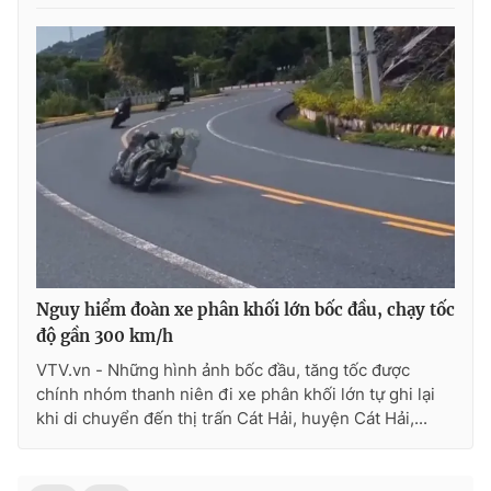
Photo
Infographic
Video
Shorts video
VTV Money
VTV Thể thao
VTV Sức khoẻ
Bất động sản
Thị trường 24h
Tấm lòng Việt
Nguy hiểm đoàn xe phân khối lớn bốc đầu, chạy tốc
độ gần 300 km/h
VTV4
Vươn mình bằng AI
VTV.vn - Những hình ảnh bốc đầu, tăng tốc được
chính nhóm thanh niên đi xe phân khối lớn tự ghi lại
VTV9
VTV8
khi di chuyển đến thị trấn Cát Hải, huyện Cát Hải,...
Liên hệ tòa soạn
English