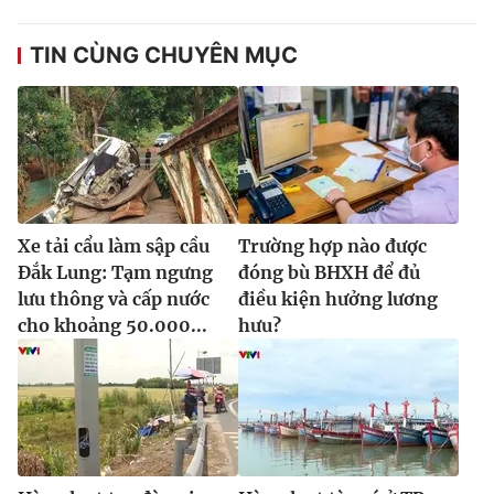
Ðiện thoại Thời báo VTV:
024.66 897 897
Email:
toasoan@vtv.vn
TIN CÙNG CHUYÊN MỤC
Liên hệ quảng cáo:
024-7300.7108
Xe tải cẩu làm sập cầu
Trường hợp nào được
Đắk Lung: Tạm ngưng
đóng bù BHXH để đủ
lưu thông và cấp nước
điều kiện hưởng lương
cho khoảng 50.000...
hưu?
® Cấm sao chép dưới mọi hình thức nếu không có sự chấp
thuận bằng văn bản. Ghi rõ nguồn VTV.vn khi phát hành lại
thông tin từ website này.