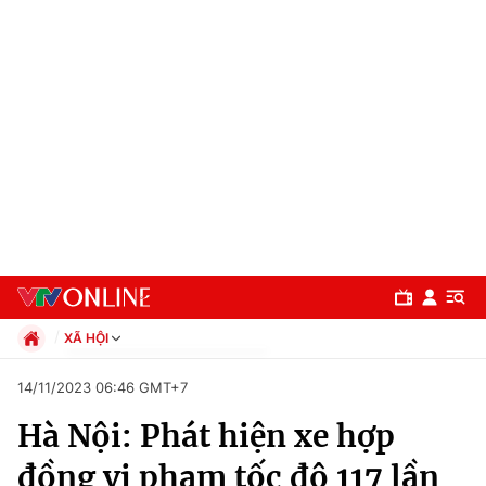
XÃ HỘI
Chính trị
14/11/2023 06:46 GMT+7
Xã hội
Hà Nội: Phát hiện xe hợp
Pháp luật
Chuyên mục
Kinh tế
đồng vi phạm tốc độ 117 lần
Thể thao