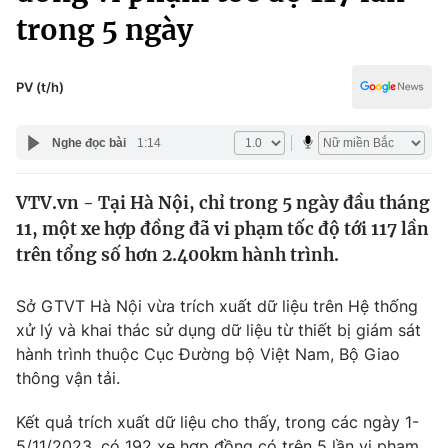
Chính trị
trong 5 ngày
Truyền hình
Văn hóa - Giải trí
Xã hội
Y tế
PV (t/h)
Đời sống
Pháp luật
Công nghệ
Nghe đọc bài
1:14
Giáo dục
Y tế
VTV.vn - Tại Hà Nội, chỉ trong 5 ngày đầu tháng
11, một xe hợp đồng đã vi phạm tốc độ tới 117 lần
Thế giới
trên tổng số hơn 2.400km hành trình.
Tin tức
Kinh tế
Sở GTVT Hà Nội vừa trích xuất dữ liệu trên Hệ thống
Thế giới đó đây
xử lý và khai thác sử dụng dữ liệu từ thiết bị giám sát
Tài chính
Dữ liệu và đời sống
hành trình thuộc Cục Đường bộ Việt Nam, Bộ Giao
Câu chuyện quốc tế
Thị trường
thông vận tải.
Truyền hình
Góc doanh nghiệp
Kết quả trích xuất dữ liệu cho thấy, trong các ngày 1-
5/11/2023, có 192 xe hợp đồng có trên 5 lần vi phạm