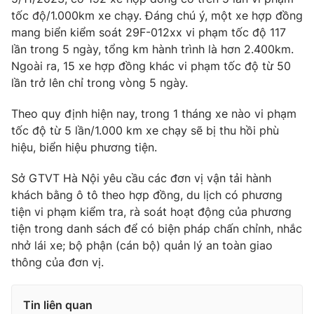
Phim VTV
Giải trí
tốc độ/1.000km xe chạy. Đáng chú ý, một xe hợp đồng
Hậu trường
mang biển kiểm soát 29F-012xx vi phạm tốc độ 117
Điện ảnh
lần trong 5 ngày, tổng km hành trình là hơn 2.400km.
Đời sống
Nhân vật
Ngoài ra, 15 xe hợp đồng khác vi phạm tốc độ từ 50
Âm nhạc
lần trở lên chỉ trong vòng 5 ngày.
Du lịch
Khán giả
Giáo dục
Sao
Làm đẹp
Theo quy định hiện nay, trong 1 tháng xe nào vi phạm
Giải sao mai
Tuyển sinh
tốc độ từ 5 lần/1.000 km xe chạy sẽ bị thu hồi phù
Công nghệ
Chất lượng cuộc sống
hiệu, biển hiệu phương tiện.
Học trực tuyến
Hitech Công nghệ tương lai
Giao lưu trực tuyến
Sở GTVT Hà Nội yêu cầu các đơn vị vận tải hành
Sản phẩm
khách bằng ô tô theo hợp đồng, du lịch có phương
tiện vi phạm kiểm tra, rà soát hoạt động của phương
Lịch phát sóng
Thị trường
tiện trong danh sách để có biện pháp chấn chỉnh, nhắc
nhở lái xe; bộ phận (cán bộ) quản lý an toàn giao
Tư vấn
thông của đơn vị.
Chuyên mục khác
Emagazine
Podcast
Tin liên quan