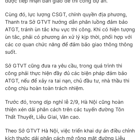
được tiếp nhận bàn giao để thi công dự án.
Photo
Infographic
Cùng đó, lực lượng CSGT, chính quyền địa phương,
Thanh tra Sở GTVT hướng dẫn phân luồng đảm bảo
Video
Shorts video
ATGT, tránh ùn tắc khu vực thi công. Khi có hiện tượng
ùn tắc, phải có phương án xử lý kịp thời, phối hợp với
các cơ quan chức năng để đảm bảo giao thông thông
VTV Money
VTV Thể thao
suốt.
VTV Sức khoẻ
Bất động sản
Sở GTVT cũng đưa ra yêu cầu, trong quá trình thi
công phải thực hiện đầy đủ các biện pháp đảm bảo
ATGT, nếu để xảy ra tai nạn, chủ đầu tư, nhà thầu thi
Thị trường 24h
Tấm lòng Việt
công chịu hoàn toàn trách nhiệm.
VTV4
Vươn mình bằng AI
Trước đó, trong dịp nghỉ lễ 2/9, Hà Nội cũng hoàn
thiện xén dải phân cách trên các tuyến đường Tôn
Thất Thuyết, Liễu Giai, Văn cao.
VTV9
VTV8
Theo Sở GTVT Hà Nội, việc triển khai dự án điều chỉnh
Liên hệ tòa soạn
English
kích thước dải phân cách mở rộng mặt đường Liễu