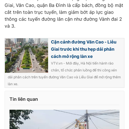
Giai, Văn Cao, quận Ba Đình là cấp bách, đồng bộ mặt
cắt trên toàn trục tuyến, làm giảm bớt áp lực giao
thông các tuyến đường lân cận như đường Vành đai 2
và 3.
THỜI BÁO VTV
Cận cảnh đường Văn Cao - Liễu
Giai trước khi thu hẹp dải phân
Theo dõi báo trên
cách mở rộng làn xe
VTV.vn - Mới đây, Hà Nội tiến hành rào
chắn, tổ chức phân luồng để thi công xén
Cơ quan chủ quản:
Đài Truyền hình Việt Nam
dải phân cách trên tuyến đường Văn Cao và Liễu Giai để mở rộng thêm
Cơ quan báo chí:
Thời báo VTV
làn xe.
Giấy phép hoạt động báo in và báo điện tử số 483/GP-BTTTT
cấp ngày 29/12/2023
Tin liên quan
Tổng Biên tập:
Vũ Thanh Thủy
Phó Tổng Biên tập:
Nguyễn Thị Mỹ Hạnh, Phạm Quốc Thắng,
Nguyễn Trọng Ninh
Tổng đài VTV:
024.38 355 931 - 024.38 355 932