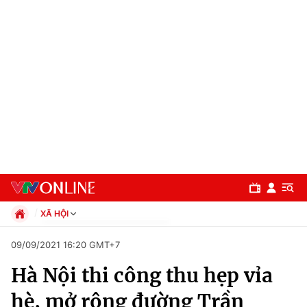
XÃ HỘI
Chính trị
09/09/2021 16:20 GMT+7
Xã hội
Hà Nội thi công thu hẹp vỉa
Pháp luật
Chuyên mục
Kinh tế
hè, mở rộng đường Trần
Thể thao