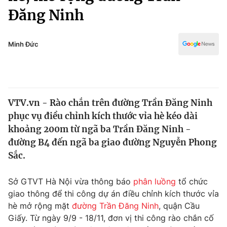
Chính trị
Đăng Ninh
Truyền hình
Văn hóa - Giải trí
Xã hội
Y tế
Minh Đức
Đời sống
Pháp luật
Công nghệ
Giáo dục
Y tế
VTV.vn - Rào chắn trên đường Trần Đăng Ninh
phục vụ điều chỉnh kích thước vỉa hè kéo dài
Thế giới
khoảng 200m từ ngã ba Trần Đăng Ninh -
Tin tức
đường B4 đến ngã ba giao đường Nguyễn Phong
Kinh tế
Sắc.
Thế giới đó đây
Tài chính
Dữ liệu và đời sống
Sở GTVT Hà Nội vừa thông báo
phân luồng
tổ chức
Câu chuyện quốc tế
Thị trường
giao thông để thi công dự án điều chỉnh kích thước vỉa
hè mở rộng mặt
đường Trần Đăng Ninh
, quận Cầu
Truyền hình
Góc doanh nghiệp
Giấy. Từ ngày 9/9 - 18/11, đơn vị thi công rào chắn cố