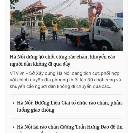
Ðiện thoại Thời báo VTV:
024.66 897 897
Email:
toasoan@vtv.vn
Liên hệ quảng cáo:
024-7300.7108
Hà Nội dựng 30 chốt cứng rào chắn, khuyến cáo
người dân không đi qua đây
VTV.vn - Sở Xây dựng Hà Nội đang tích cực phối hợp
với chính quyền địa phương thiết lập 30 chốt cứng và
khuyến cáo người dân không di chuyển qua các...
Hà Nội: Đường Liễu Giai tổ chức rào chắn, phân
® Cấm sao chép dưới mọi hình thức nếu không có sự chấp
thuận bằng văn bản. Ghi rõ nguồn VTV.vn khi phát hành lại
luồng giao thông
thông tin từ website này.
Hà Nội lại rào chắn đường Trần Hưng Đạo để thi