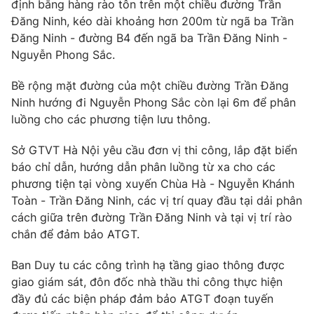
Phim VTV
định bằng hàng rào tôn trên một chiều đường Trần
Giải trí
Đăng Ninh, kéo dài khoảng hơn 200m từ ngã ba Trần
Hậu trường
Đăng Ninh - đường B4 đến ngã ba Trần Đăng Ninh -
Điện ảnh
Nguyễn Phong Sắc.
Đời sống
Nhân vật
Âm nhạc
Du lịch
Bề rộng mặt đường của một chiều đường Trần Đăng
Khán giả
Giáo dục
Sao
Ninh hướng đi Nguyễn Phong Sắc còn lại 6m để phân
Làm đẹp
Giải sao mai
luồng cho các phương tiện lưu thông.
Tuyển sinh
Công nghệ
Chất lượng cuộc sống
Sở GTVT Hà Nội yêu cầu đơn vị thi công, lắp đặt biển
Học trực tuyến
Hitech Công nghệ tương lai
báo chỉ dẫn, hướng dẫn phân luồng từ xa cho các
Giao lưu trực tuyến
phương tiện tại vòng xuyến Chùa Hà - Nguyễn Khánh
Sản phẩm
Toàn - Trần Đăng Ninh, các vị trí quay đầu tại dải phân
cách giữa trên đường Trần Đăng Ninh và tại vị trí rào
Lịch phát sóng
Thị trường
chắn để đảm bảo ATGT.
Tư vấn
Ban Duy tu các công trình hạ tầng giao thông được
Chuyên mục khác
giao giám sát, đôn đốc nhà thầu thi công thực hiện
Emagazine
Podcast
đầy đủ các biện pháp đảm bảo ATGT đoạn tuyến