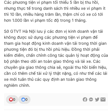
Các phương tiện vi phạm tối thiểu 5 lần bị thu hồi,
Photo
Infographic
nhưng thực tế trong danh sách thì nhiều xe vi phạm ít
thì 10 lần, nhiều hàng trăm lần, thậm chí có xe có tới
hơn 1.000 lần vi phạm tốc độ trong 1 tháng.
Video
Shorts video
Sở GTVT Hà Nội lưu ý các đơn vị kinh doanh vận tải
VTV Money
VTV Thể thao
không được sử dụng các phương tiện vi phạm để
tham gia hoạt động kinh doanh vận tải trong thời gian
phương tiện đó bị thu hồi phù hiệu. Đồng thời phải
VTV Sức khoẻ
Bất động sản
kiểm điểm, chấn chỉnh công tác quản lý hoạt động của
bộ phận theo dõi an toàn giao thông và lái xe. Các
Thị trường 24h
Tấm lòng Việt
chuyên gia giao thông chia sẻ, ngoài thu hồi biển hiệu,
cần có thêm chế tài xử lý thật nặng, có như thế các lái
xe mới tuân thủ các quy định an toàn giao thông
VTV4
Vươn mình bằng AI
nghiêm chỉnh.
VTV9
VTV8
0
0
Liên hệ tòa soạn
English