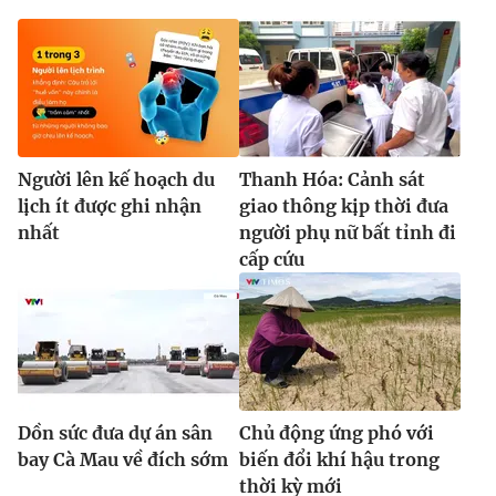
Ðiện thoại Thời báo VTV:
024.66 897 897
Email:
toasoan@vtv.vn
Liên hệ quảng cáo:
024-7300.7108
Người lên kế hoạch du
Thanh Hóa: Cảnh sát
lịch ít được ghi nhận
giao thông kịp thời đưa
nhất
người phụ nữ bất tỉnh đi
cấp cứu
® Cấm sao chép dưới mọi hình thức nếu không có sự chấp
thuận bằng văn bản. Ghi rõ nguồn VTV.vn khi phát hành lại
thông tin từ website này.
Dồn sức đưa dự án sân
Chủ động ứng phó với
bay Cà Mau về đích sớm
biến đổi khí hậu trong
thời kỳ mới