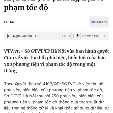
Chính trị
phạm tốc độ
Truyền hình
Văn hóa - Giải trí
Xã hội
Y tế
Lê Hải
Đời sống
Pháp luật
Công nghệ
Nghe đọc bài
1:18
Giáo dục
Y tế
VTV.vn - Sở GTVT TP Hà Nội vừa ban hành quyết
định về việc thu hồi phù hiệu, biển hiệu của hơn
Thế giới
700 phương tiện vi phạm tốc độ trong một
Tin tức
tháng.
Kinh tế
Thế giới đó đây
Theo Quyết định số 4103/QĐ-SGTVT về việc thu hồi
Tài chính
Dữ liệu và đời sống
phù hiệu, biển hiệu của phương tiện vi phạm tốc độ,
Câu chuyện quốc tế
Thị trường
Sở GTVT Hà Nội thu hồi 750 phù hiệu, biển hiệu của
phương tiện vi phạm tốc độ thông qua trích xuất dữ
Truyền hình
Góc doanh nghiệp
liệu trên hệ thống xử lý và khai thác sử dụng dữ liệu từ