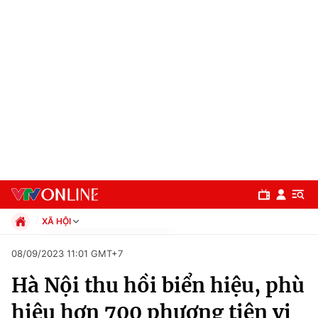
XÃ HỘI
Chính trị
08/09/2023 11:01 GMT+7
Xã hội
Hà Nội thu hồi biển hiệu, phù
Pháp luật
Chuyên mục
Kinh tế
hiệu hơn 700 phương tiện vi
Thể thao