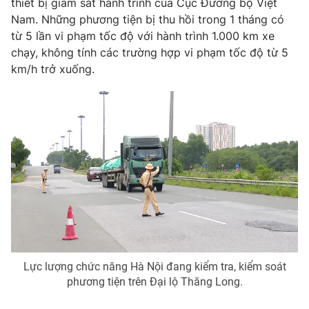
thiết bị giám sát hành trình của Cục Đường bộ Việt
Phim VTV
Giải trí
Nam. Những phương tiện bị thu hồi trong 1 tháng có
Hậu trường
từ 5 lần vi phạm tốc độ với hành trình 1.000 km xe
Điện ảnh
chạy, không tính các trường hợp vi phạm tốc độ từ 5
Đời sống
Nhân vật
km/h trở xuống.
Âm nhạc
Du lịch
Khán giả
Giáo dục
Sao
Làm đẹp
Giải sao mai
Tuyển sinh
Công nghệ
Chất lượng cuộc sống
Học trực tuyến
Hitech Công nghệ tương lai
Giao lưu trực tuyến
Sản phẩm
Lịch phát sóng
Thị trường
Tư vấn
Chuyên mục khác
Lực lượng chức năng Hà Nội đang kiểm tra, kiểm soát
phương tiện trên Đại lộ Thăng Long.
Emagazine
Podcast