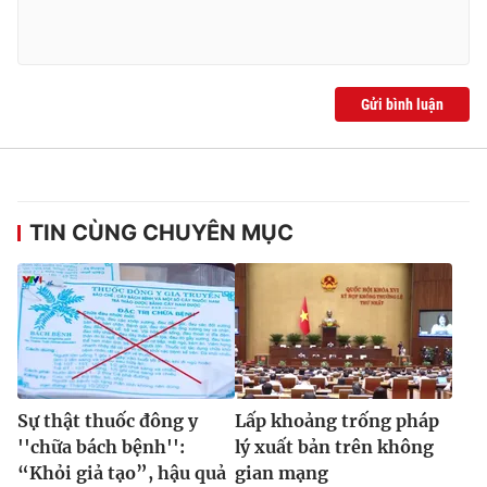
Ðiện thoại Thời báo VTV:
024.66 897 897
Email:
toasoan@vtv.vn
Liên hệ quảng cáo:
024-7300.7108
Gửi bình luận
TIN CÙNG CHUYÊN MỤC
® Cấm sao chép dưới mọi hình thức nếu không có sự chấp
thuận bằng văn bản. Ghi rõ nguồn VTV.vn khi phát hành lại
Sự thật thuốc đông y
Lấp khoảng trống pháp
thông tin từ website này.
''chữa bách bệnh'':
lý xuất bản trên không
“Khỏi giả tạo”, hậu quả
gian mạng