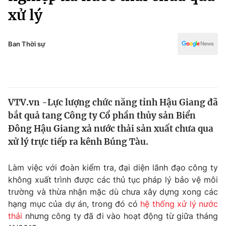
Chính trị
xử lý
Truyền hình
Văn hóa - Giải trí
Xã hội
Y tế
Ban Thời sự
Đời sống
Pháp luật
Công nghệ
Giáo dục
Y tế
VTV.vn -Lực lượng chức năng tỉnh Hậu Giang đã
bắt quả tang Công ty Cổ phần thủy sản Biển
Thế giới
Đông Hậu Giang xả nước thải sản xuất chưa qua
Tin tức
xử lý trực tiếp ra kênh Búng Tàu.
Kinh tế
Thế giới đó đây
Làm việc với đoàn kiểm tra, đại diện lãnh đạo công ty
Tài chính
Dữ liệu và đời sống
không xuất trình được các thủ tục pháp lý bảo vệ môi
Câu chuyện quốc tế
Thị trường
trường và thừa nhận mặc dù chưa xây dựng xong các
hạng mục của dự án, trong đó có
hệ thống xử lý nước
Truyền hình
Góc doanh nghiệp
thải
nhưng công ty đã đi vào hoạt động từ giữa tháng