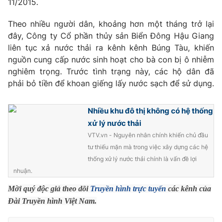
11/2015.
Phim VTV
Giải trí
Hậu trường
Theo nhiều người dân, khoảng hơn một tháng trở lại
Điện ảnh
đây, Công ty Cổ phần thủy sản Biển Đông Hậu Giang
Đời sống
Nhân vật
liên tục xả nước thải ra kênh kênh Búng Tàu, khiến
Âm nhạc
nguồn cung cấp nước sinh hoạt cho bà con bị ô nhiễm
Du lịch
Khán giả
Giáo dục
Sao
nghiêm trọng. Trước tình trạng này, các hộ dân đã
Làm đẹp
Giải sao mai
phải bỏ tiền để khoan giếng lấy nước sạch để sử dụng.
Tuyển sinh
Công nghệ
Chất lượng cuộc sống
Học trực tuyến
Nhiều khu đô thị không có hệ thống
Hitech Công nghệ tương lai
xử lý nước thải
Giao lưu trực tuyến
VTV.vn - Nguyên nhân chính khiến chủ đầu
Sản phẩm
tư thiếu mặn mà trong việc xây dựng các hệ
Lịch phát sóng
Thị trường
thống xử lý nước thải chính là vấn đề lợi
nhuận.
Tư vấn
Mời quý độc giả theo dõi
Truyền hình trực tuyến
các kênh của
Chuyên mục khác
Đài Truyền hình Việt Nam.
Emagazine
Podcast