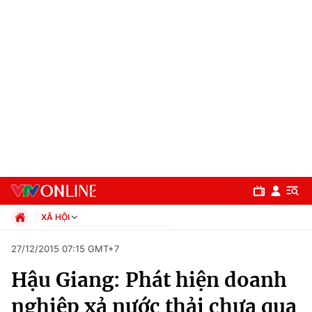
XÃ HỘI
Chính trị
27/12/2015 07:15 GMT+7
Xã hội
Hậu Giang: Phát hiện doanh
Pháp luật
Chuyên mục
Kinh tế
nghiệp xả nước thải chưa qua
Thể thao