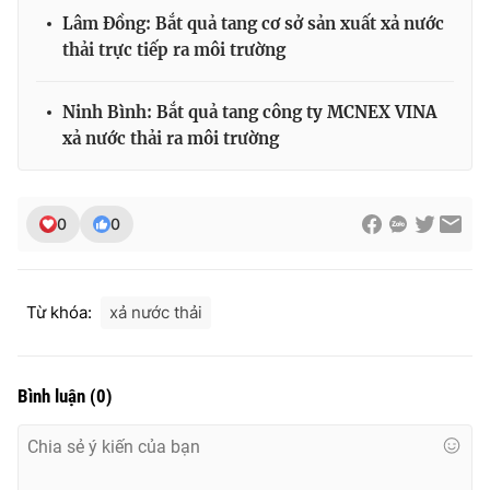
Lâm Đồng: Bắt quả tang cơ sở sản xuất xả nước
thải trực tiếp ra môi trường
THỜI BÁO VTV
Ninh Bình: Bắt quả tang công ty MCNEX VINA
xả nước thải ra môi trường
Theo dõi báo trên
0
0
Cơ quan chủ quản:
Đài Truyền hình Việt Nam
Cơ quan báo chí:
Thời báo VTV
Từ khóa:
xả nước thải
Giấy phép hoạt động báo in và báo điện tử số 483/GP-BTTTT
cấp ngày 29/12/2023
Tổng Biên tập:
Vũ Thanh Thủy
Bình luận
(
0
)
Phó Tổng Biên tập:
Nguyễn Thị Mỹ Hạnh, Phạm Quốc Thắng,
Nguyễn Trọng Ninh
Tổng đài VTV:
024.38 355 931 - 024.38 355 932