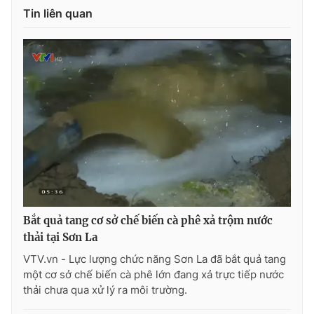
Tin liên quan
Photo
Infographic
Video
Shorts video
VTV Money
VTV Thể thao
VTV Sức khoẻ
Bất động sản
Thị trường 24h
Tấm lòng Việt
Bắt quả tang cơ sở chế biến cà phê xả trộm nước
VTV4
Vươn mình bằng AI
thải tại Sơn La
VTV.vn - Lực lượng chức năng Sơn La đã bắt quả tang
VTV9
VTV8
một cơ sở chế biến cà phê lớn đang xả trực tiếp nước
thải chưa qua xử lý ra môi trường.
Liên hệ tòa soạn
English