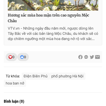
Ðiện thoại Thời báo VTV:
024.66 897 897
Email:
toasoan@vtv.vn
Hương sắc mùa hoa mận trên cao nguyên Mộc
Liên hệ quảng cáo:
024-7300.7108
Châu
VTV.vn - Những ngày đầu năm mới, ngược dòng lên
Tây Bắc về với các bản làng Mộc Châu, du khách sẽ có
dịp chiêm ngưỡng một mùa hoa đang nở rộ với sắc...
0
0
Từ khóa:
Điện Biên Phủ
phố phường Hà Nội
® Cấm sao chép dưới mọi hình thức nếu không có sự chấp
hoa ban nở
thuận bằng văn bản. Ghi rõ nguồn VTV.vn khi phát hành lại
thông tin từ website này.
Bình luận
(
0
)