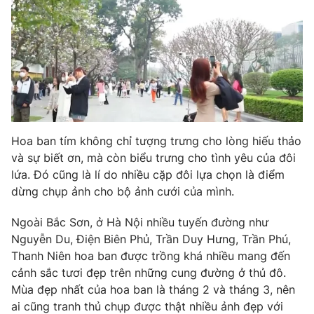
Photo
Infographic
Video
Shorts video
VTV Money
VTV Thể thao
Hoa ban tím không chỉ tượng trưng cho lòng hiếu thảo
VTV Sức khoẻ
Bất động sản
và sự biết ơn, mà còn biểu trưng cho tình yêu của đôi
lứa. Đó cũng là lí do nhiều cặp đôi lựa chọn là điểm
Thị trường 24h
Tấm lòng Việt
dừng chụp ảnh cho bộ ảnh cưới của mình.
Ngoài Bắc Sơn, ở Hà Nội nhiều tuyến đường như
VTV4
Vươn mình bằng AI
Nguyễn Du, Điện Biên Phủ, Trần Duy Hưng, Trần Phú,
Thanh Niên hoa ban được trồng khá nhiều mang đến
VTV9
VTV8
cảnh sắc tươi đẹp trên những cung đường ở thủ đô.
Mùa đẹp nhất của hoa ban là tháng 2 và tháng 3, nên
ai cũng tranh thủ chụp được thật nhiều ảnh đẹp với
Liên hệ tòa soạn
English