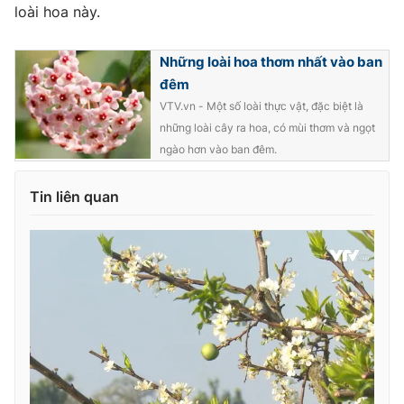
loài hoa này.
Những loài hoa thơm nhất vào ban
đêm
THỜI BÁO VTV
VTV.vn - Một số loài thực vật, đặc biệt là
những loài cây ra hoa, có mùi thơm và ngọt
ngào hơn vào ban đêm.
Theo dõi báo trên
Tin liên quan
Cơ quan chủ quản:
Đài Truyền hình Việt Nam
Cơ quan báo chí:
Thời báo VTV
Giấy phép hoạt động báo in và báo điện tử số 483/GP-BTTTT
cấp ngày 29/12/2023
Tổng Biên tập:
Vũ Thanh Thủy
Phó Tổng Biên tập:
Nguyễn Thị Mỹ Hạnh, Phạm Quốc Thắng,
Nguyễn Trọng Ninh
Tổng đài VTV:
024.38 355 931 - 024.38 355 932