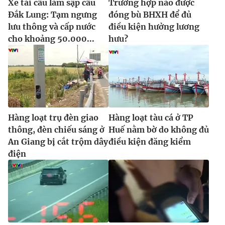
Xe tải cẩu làm sập cầu
Trường hợp nào được
Đắk Lung: Tạm ngưng
đóng bù BHXH để đủ
lưu thông và cấp nước
điều kiện hưởng lương
cho khoảng 50.000...
hưu?
Hàng loạt trụ đèn giao
Hàng loạt tàu cá ở TP
thông, đèn chiếu sáng ở
Huế nằm bờ do không đủ
An Giang bị cắt trộm dây
điều kiện đăng kiểm
điện