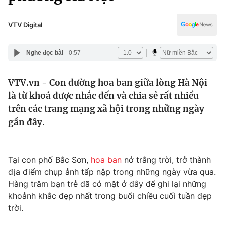
Chính trị
Truyền hình
Văn hóa - Giải trí
VTV Digital
Xã hội
Y tế
Đời sống
Nghe đọc bài
0:57
Pháp luật
Công nghệ
Giáo dục
VTV.vn - Con đường hoa ban giữa lòng Hà Nội
Y tế
là từ khoá được nhắc đến và chia sẻ rất nhiều
trên các trang mạng xã hội trong những ngày
Thế giới
gần đây.
Tin tức
Kinh tế
Tại con phố Bắc Sơn,
hoa ban
nở trắng trời, trở thành
Thế giới đó đây
Tài chính
địa điểm chụp ảnh tấp nập trong những ngày vừa qua.
Dữ liệu và đời sống
Câu chuyện quốc tế
Hàng trăm bạn trẻ đã có mặt ở đây để ghi lại những
Thị trường
khoảnh khắc đẹp nhất trong buổi chiều cuối tuần đẹp
Truyền hình
trời.
Góc doanh nghiệp