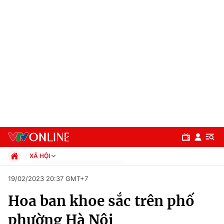
XÃ HỘI
Chính trị
19/02/2023 20:37 GMT+7
Xã hội
Hoa ban khoe sắc trên phố
Pháp luật
Chuyên mục
Kinh tế
phường Hà Nội
Thể thao