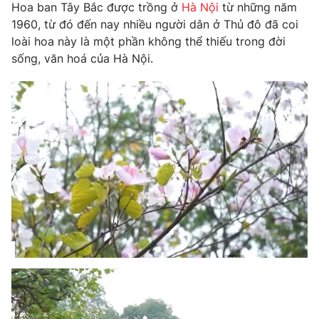
Phim VTV
Hoa ban Tây Bắc được trồng ở
Hà Nội
từ những năm
Giải trí
1960, từ đó đến nay nhiều người dân ở Thủ đô đã coi
Hậu trường
loài hoa này là một phần không thể thiếu trong đời
Điện ảnh
Đời sống
sống, văn hoá của Hà Nội.
Nhân vật
Âm nhạc
Du lịch
Khán giả
Giáo dục
Sao
Làm đẹp
Giải sao mai
Tuyển sinh
Công nghệ
Chất lượng cuộc sống
Học trực tuyến
Hitech Công nghệ tương lai
Giao lưu trực tuyến
Sản phẩm
Lịch phát sóng
Thị trường
Tư vấn
Chuyên mục khác
Emagazine
Podcast