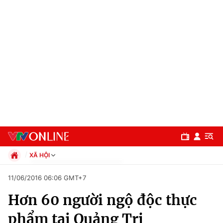
XÃ HỘI
Chính trị
11/06/2016 06:06 GMT+7
Xã hội
Hơn 60 người ngộ độc thực
Pháp luật
Chuyên mục
Kinh tế
phẩm tại Quảng Trị
Thể thao