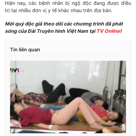
Phim VTV
Hiện nay, các bệnh nhân bị ngộ độc đang được điều
Giải trí
trị tại nhiều đơn vị y tế khác nhau trên địa bàn.
Hậu trường
Điện ảnh
Mời quý độc giả theo dõi các chương trình đã phát
Đời sống
Nhân vật
sóng của Đài Truyền hình Việt Nam tại
TV Online
!
Âm nhạc
Du lịch
Khán giả
Giáo dục
Sao
Làm đẹp
Tin liên quan
Giải sao mai
Tuyển sinh
Công nghệ
Chất lượng cuộc sống
Học trực tuyến
Hitech Công nghệ tương lai
Giao lưu trực tuyến
Sản phẩm
Lịch phát sóng
Thị trường
Tư vấn
Chuyên mục khác
Emagazine
Podcast