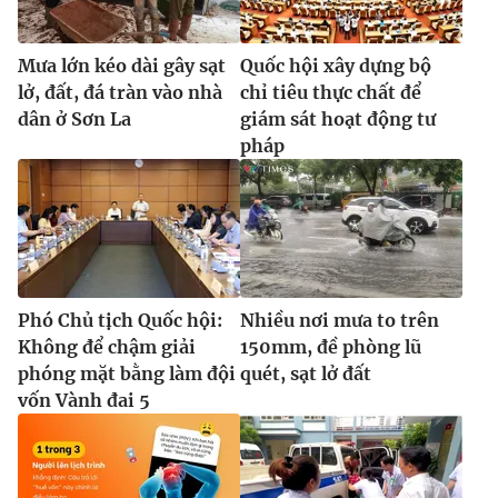
Ðiện thoại Thời báo VTV:
024.66 897 897
Email:
toasoan@vtv.vn
Mưa lớn kéo dài gây sạt
Quốc hội xây dựng bộ
Liên hệ quảng cáo:
024-7300.7108
lở, đất, đá tràn vào nhà
chỉ tiêu thực chất để
dân ở Sơn La
giám sát hoạt động tư
pháp
Phó Chủ tịch Quốc hội:
Nhiều nơi mưa to trên
Không để chậm giải
150mm, đề phòng lũ
phóng mặt bằng làm đội
quét, sạt lở đất
® Cấm sao chép dưới mọi hình thức nếu không có sự chấp
vốn Vành đai 5
thuận bằng văn bản. Ghi rõ nguồn VTV.vn khi phát hành lại
thông tin từ website này.