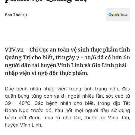
Chính trị
Truyền hình
Văn hóa - Giải trí
Ban Thời sự
Xã hội
Y tế
Đời sống
Pháp luật
Công nghệ
Giáo dục
VTV.vn - Chi Cục an toàn vệ sinh thực phẩm tỉnh
Y tế
Quảng Trị cho biết, từ ngày 7 - 10/6 đã có hơn 60
người dân tại huyện Vĩnh Linh và Gio Linh phải
Thế giới
nhập viện vì ngộ độc thực phẩm.
Tin tức
Các bệnh nhân nhập viện trong tình trạng nôn, đau
Kinh tế
quặn bụng từng cơn và đi ngoài nhiều lần, sốt cao từ
Thế giới đó đây
Tài chính
o
39 - 40
C. Các bệnh nhân cho biết, trong dịp Tết
Dữ liệu và đời sống
Câu chuyện quốc tế
Đoan Ngọ trước đó, hầu hết mọi người đều sử dụng
Thị trường
bánh ướt được mua từ chợ Do, thuộc xã Vĩnh Tân,
Truyền hình
huyện Vĩnh Linh.
Góc doanh nghiệp