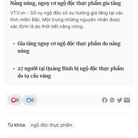
Nắng nóng, nguy cơ ngộ độc thực phẩm gia tăng
Photo
Infographic
VTV.vn - Số vụ ngộ độc có xu hướng gia tăng tại các
tỉnh miền Bắc. Một trong những nguyên nhân được
xác định là do thời tiết nắng nóng.
Video
Shorts video
Gia tăng nguy cơ ngộ độc thực phẩm do nắng
VTV Money
VTV Thể thao
nóng
VTV Sức khoẻ
Bất động sản
27 người tại Quảng Bình bị ngộ độc thực phẩm
do tụ cầu vàng
Thị trường 24h
Tấm lòng Việt
VTV4
Vươn mình bằng AI
0
0
VTV9
VTV8
Từ khóa:
ngộ độc thực phẩm
Liên hệ tòa soạn
English