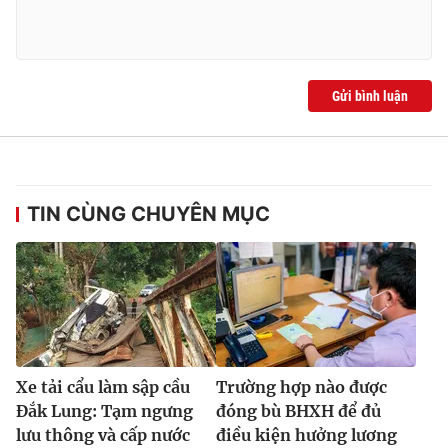
Ðiện thoại Thời báo VTV:
024.66 897 897
Email:
toasoan@vtv.vn
Liên hệ quảng cáo:
024-7300.7108
Gửi bình luận
TIN CÙNG CHUYÊN MỤC
® Cấm sao chép dưới mọi hình thức nếu không có sự chấp
thuận bằng văn bản. Ghi rõ nguồn VTV.vn khi phát hành lại
Xe tải cẩu làm sập cầu
Trường hợp nào được
thông tin từ website này.
Đắk Lung: Tạm ngưng
đóng bù BHXH để đủ
lưu thông và cấp nước
điều kiện hưởng lương