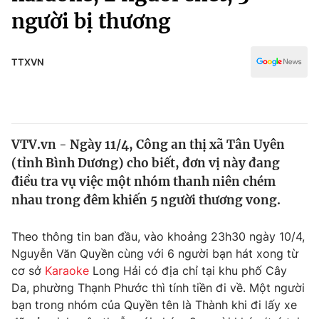
Chính trị
người bị thương
Truyền hình
Văn hóa - Giải trí
Xã hội
Y tế
TTXVN
Đời sống
Pháp luật
Công nghệ
Giáo dục
Y tế
VTV.vn - Ngày 11/4, Công an thị xã Tân Uyên
(tỉnh Bình Dương) cho biết, đơn vị này đang
Thế giới
điều tra vụ việc một nhóm thanh niên chém
Tin tức
nhau trong đêm khiến 5 người thương vong.
Kinh tế
Thế giới đó đây
Theo thông tin ban đầu, vào khoảng 23h30 ngày 10/4,
Tài chính
Dữ liệu và đời sống
Nguyễn Văn Quyền cùng với 6 người bạn hát xong từ
Câu chuyện quốc tế
Thị trường
cơ sở
Karaoke
Long Hải có địa chỉ tại khu phố Cây
Da, phường Thạnh Phước thì tính tiền đi về. Một người
Truyền hình
Góc doanh nghiệp
bạn trong nhóm của Quyền tên là Thành khi đi lấy xe