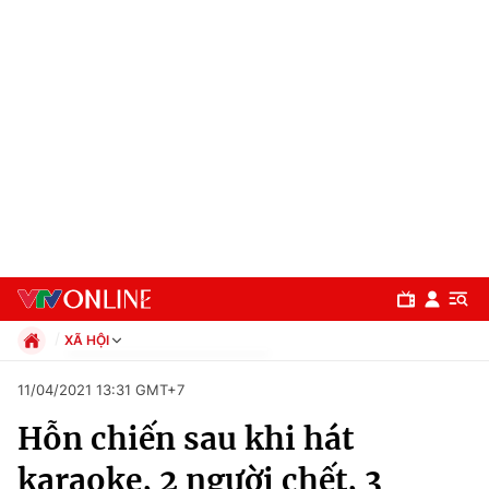
XÃ HỘI
Chính trị
11/04/2021 13:31 GMT+7
Xã hội
Hỗn chiến sau khi hát
Pháp luật
Chuyên mục
Kinh tế
karaoke, 2 người chết, 3
Thể thao