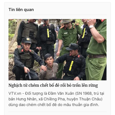
Photo
Infographic
Tin liên quan
Video
Shorts video
VTV Money
VTV Thể thao
VTV Sức khoẻ
Bất động sản
Thị trường 24h
Tấm lòng Việt
VTV4
Vươn mình bằng AI
Nghịch tử chém chết bố đẻ rồi bỏ trốn lên rừng
VTV.vn - Đối tượng là Đầm Văn Xuân (SN 1968, trú tại
VTV9
VTV8
bản Hưng Nhân, xã Chiềng Pha, huyện Thuận Châu)
dùng dao chém chết bố đẻ do mâu thuẫn gia đình.
Liên hệ tòa soạn
English