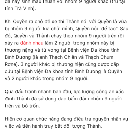
đã nảy sinh mâu thuẫn với nhóm 9 người khác (trú tại
Phim VTV
Giải trí
tỉnh Trà Vinh).
Hậu trường
Điện ảnh
Khi Quyền ra chỗ để xe thì Thành nói với Quyền là vừa
Đời sống
Nhân vật
bị nhóm 9 người kia chửi mình, Quyền nói "để tao". Sau
Âm nhạc
đó, Quyền và Thành chạy theo nhóm 9 người trên rồi
Du lịch
Khán giả
Giáo dục
Sao
xảy ra
đánh nhau
làm 2 người trong nhóm này bị
Làm đẹp
Giải sao mai
thương nặng và tử vong tại Bệnh viện Đa khoa tỉnh
Tuyển sinh
Bình Dương (là anh Thạch Chiên và Thạch Chum
Công nghệ
Chất lượng cuộc sống
Rơne). 3 người khác bị thương hiện cũng được cấp
Học trực tuyến
Hitech Công nghệ tương lai
cứu tại Bệnh viện Đa khoa tỉnh Bình Dương là Quyền
Giao lưu trực tuyến
và 2 người khác trong nhóm 9 người.
Sản phẩm
Qua đấu tranh nhanh ban đầu, lực lượng công an xác
Lịch phát sóng
Thị trường
định Thành đã sử dụng dao bấm đâm nhóm 9 người
trên và bỏ trốn.
Tư vấn
Chuyên mục khác
Hiện cơ quan chức năng đang điều tra nguyên nhân vụ
Emagazine
Podcast
việc và tiến hành truy bắt đối tượng Thành.