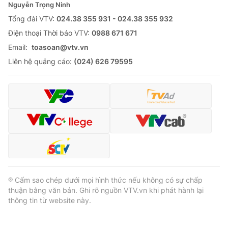
Nguyễn Trọng Ninh
Tổng đài VTV:
024.38 355 931 - 024.38 355 932
Ðiện thoại Thời báo VTV:
0988 671 671
Email:
toasoan@vtv.vn
Liên hệ quảng cáo:
(024) 626 79595
® Cấm sao chép dưới mọi hình thức nếu không có sự chấp
thuận bằng văn bản. Ghi rõ nguồn VTV.vn khi phát hành lại
thông tin từ website này.