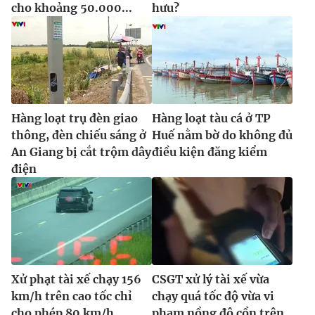
cho khoảng 50.000...
hưu?
Hàng loạt trụ đèn giao
Hàng loạt tàu cá ở TP
thông, đèn chiếu sáng ở
Huế nằm bờ do không đủ
An Giang bị cắt trộm dây
điều kiện đăng kiểm
điện
Xử phạt tài xế chạy 156
CSGT xử lý tài xế vừa
km/h trên cao tốc chỉ
chạy quá tốc độ vừa vi
cho phép 80 km/h
phạm nồng độ cồn trên