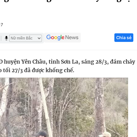
Góc ảnh
+7
Giáo dục
Công nghệ
Chia sẻ
Tuyển sinh
Hitech Công ng
Học trực tuyến
Sản phẩm
D huyện Yên Châu, tỉnh Sơn La, sáng 28/3, đám cháy
g
Thị trường
o tối 27/3 đã được khống chế.
Tư vấn