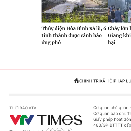
Thủy điện Hòa Bình xả lũ, 6
Cháy lớn 
tỉnh thành được cảnh báo
Giang khi
ứng phó
hại
CHÍNH TRỊ
XÃ HỘI
PHÁP L
Cơ quan chủ quản:
THỜI BÁO VTV
Cơ quan báo chí:
T
Giấy phép hoạt độn
483/GP-BTTTT cấp