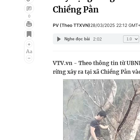
Chiềng Pằn
0
PV (Theo TTXVN)
28/03/2025 22:12 GMT
Giải trí
Đời sống
2:02
Nghe đọc bài
Điện ảnh
Du lịch
Âm nhạc
Làm đẹp
VTV.vn - Theo thông tin từ UBN
Sao
Chất lượng cuộc sốn
rừng xảy ra tại xã Chiềng Pằn và