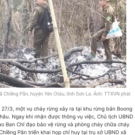
 xã Chiềng Pằn, huyện Yên Châu, tỉnh Sơn La. Ảnh: TTXVN phát
 27/3, một vụ cháy rừng xảy ra tại khu rừng bản Boong
hâu. Ngay khi nhận được thông vụ việc, Chủ tịch UBND
đạo Ban Chỉ đạo bảo vệ rừng và phòng cháy chữa cháy
hiềng Pằn triển khai họp chỉ huy tại trụ sở UBND xã