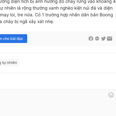
trường diện tích bị ảnh hưởng do cháy rừng vào khoảng 4
 tự nhiên lá rộng thường xanh nghèo kiệt núi đá và diện
ây mạy loi, tre nứa. Có 1 trường hợp nhân dân bản Boong
 cháy bị ngã xây xát nhẹ.
im cho bài đọc
g tự nhiên