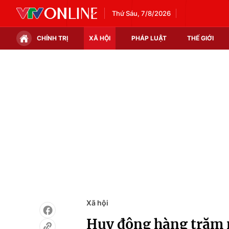
Thứ Sáu, 7/8/2026
CHÍNH TRỊ
XÃ HỘI
PHÁP LUẬT
THẾ GIỚI
Chính trị
Xã hội
Thế giới
Kinh tế
Tin tức
Tài chính
Thế giới đó đây
Thị trường
Câu chuyện quốc tế
Góc doanh nghiệp
Dữ liệu và đời sống
Xã hội
Huy động hàng trăm n