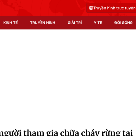
Truyền hình trực tuyến
KINH TẾ
TRUYỀN HÌNH
GIẢI TRÍ
Y TẾ
ĐỜI SỐNG
Pháp luật
Y tế
Truyền hình
Multimedia
Phim VTV
Video
Hậu trường
Shorts video
Nhân vật
Podcast
Khán giả
EMagazine
Giải sao mai
Photo
gười tham gia chữa cháy rừng tại
Infographic