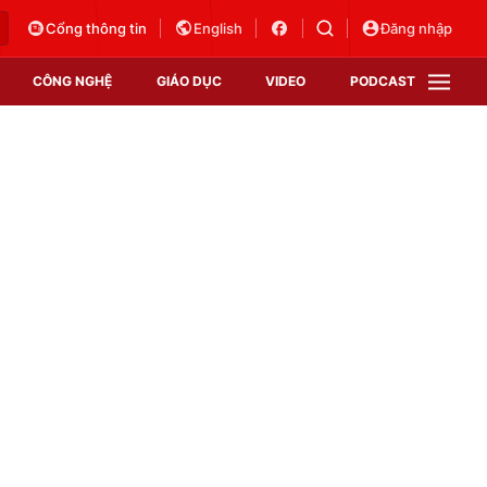
Cổng thông tin
English
Đăng nhập
CÔNG NGHỆ
GIÁO DỤC
VIDEO
PODCAST
VTV Money
VTV Thể thao
VTV Sức khoẻ
Bất động sản
Thị trường 24h
Tấm lòng Việt
Vươn mình bằng AI
VTV4
VTV8
VTV9
Lịch phát sóng
Giao lưu trực tuyến
Sự kiện