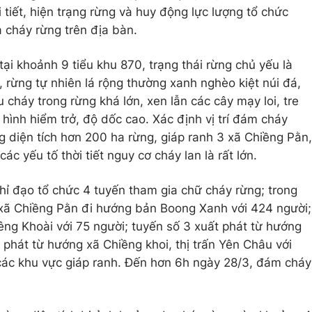
 tiết, hiện trạng rừng và huy động lực lượng tổ chức
 cháy rừng trên địa bàn.
tại khoảnh 9 tiểu khu 870, trạng thái rừng chủ yếu là
, rừng tự nhiên lá rộng thường xanh nghèo kiệt núi đá,
u cháy trong rừng khá lớn, xen lẫn các cây mạy loi, tre
 hình hiểm trở, độ dốc cao. Xác định vị trí đám cháy
g diện tích hơn 200 ha rừng, giáp ranh 3 xã Chiềng Pằn,
ác yếu tố thời tiết nguy cơ cháy lan là rất lớn.
chỉ đạo tổ chức 4 tuyến tham gia chữ cháy rừng; trong
 xã Chiềng Pằn đi hướng bản Boong Xanh với 424 người;
êng Khoài với 75 người; tuyến số 3 xuất phát từ hướng
 phát từ hướng xã Chiềng khoi, thị trấn Yên Châu với
các khu vực giáp ranh. Đến hơn 6h ngày 28/3, đám cháy