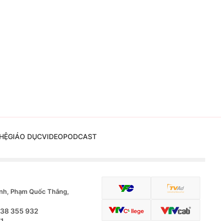
HỆ
GIÁO DỤC
VIDEO
PODCAST
nh, Phạm Quốc Thắng,
.38 355 932
71