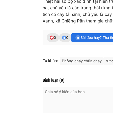
Thiệt hại sơ bộ xác định tại hiện 
ha, chủ yếu là các trạng thái rừng
tích có cây tái sinh, chủ yếu là c
Xanh, xã Chiềng Pằn tham gia chữa
0
0
Bài đọc hay? Thả t
Từ khóa:
Phòng cháy chữa cháy
rừn
Bình luận
(
0
)