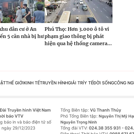
khu dân cư ở An
Phú Thọ: Hơn 3.000 ô tô vi
ến 5 căn nhà bị hư
phạm giao thông bị phát
hiện qua hệ thống camera...
UẬT
THẾ GIỚI
KINH TẾ
TRUYỀN HÌNH
GIẢI TRÍ
Y TẾ
ĐỜI SỐNG
CÔNG NG
Đài Truyền hình Việt Nam
Tổng Biên tập:
Vũ Thanh Thủy
hời báo VTV
Phó Tổng Biên tập:
Nguyễn Thị Mỹ Hạ
g báo in và báo điện tử số
Nguyễn Trọng Ninh
 ngày 29/12/2023
Tổng đài VTV:
024.38 355 931 - 024
Ðiện thoại Thời báo VTV:
0988 671 6