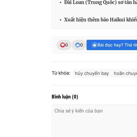
Đài Loan (Trung Quốc) sơ tán h
Xuất hiện thêm bão Haikui khiế
0
0
Bài đọc hay? Thả t
Từ khóa:
hủy chuyến bay
hoãn chuy
Bình luận
(
0
)