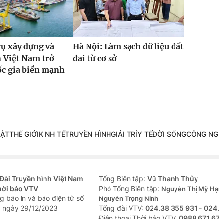
ụ xây dựng và
Hà Nội: Làm sạch dữ liệu đất
n Việt Nam trở
đai từ cơ sở
ốc gia biển mạnh
UẬT
THẾ GIỚI
KINH TẾ
TRUYỀN HÌNH
GIẢI TRÍ
Y TẾ
ĐỜI SỐNG
CÔNG NG
Đài Truyền hình Việt Nam
Tổng Biên tập:
Vũ Thanh Thủy
hời báo VTV
Phó Tổng Biên tập:
Nguyễn Thị Mỹ Hạ
g báo in và báo điện tử số
Nguyễn Trọng Ninh
 ngày 29/12/2023
Tổng đài VTV:
024.38 355 931 - 024
Ðiện thoại Thời báo VTV:
0988 671 6