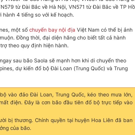
N579 từ Đài Bắc về Hà Nội, VN571 từ Đài Bắc về TP Hồ
i hành 4 tiếng so với kế hoạch.
ines, một số
chuyến bay nội địa
Việt Nam có thể bị ảnh
uộn. Đồng thời, đại diện hãng cho biết tất cả hành
rợ theo quy định hiện hành.
 ngay sau bão Saola sẽ mạnh hơn khi di chuyển theo
pines, dự kiến đổ bộ Đài Loan (Trung Quốc) và Trung
 bộ vào đảo Đài Loan, Trung Quốc, kéo theo mưa lớn,
mất điện. Đây là cơn bão đầu tiên đổ bộ trực tiếp vào
ười bị thương. Chính quyền tại huyện Hoa Liên đã ban
ưởng của bão.