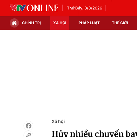
Thứ Bảy, 8/8/2026
CHÍNH TRỊ
XÃ HỘI
PHÁP LUẬT
THẾ GIỚI
Chính trị
Xã hội
Thế giới
Kinh tế
Tin tức
Tài chính
Thế giới đó đây
Thị trường
Câu chuyện quốc tế
Góc doanh nghiệp
Dữ liệu và đời sống
Xã hội
Hủy nhiều chuyến bay