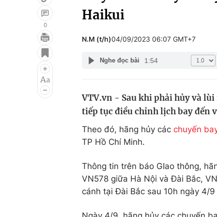
Haikui
0
N.M (t/h)
04/09/2023 06:07 GMT+7
Giải trí
Đời sống
1:54
Nghe đọc bài
Điện ảnh
Du lịch
Âm nhạc
Làm đẹp
VTV.vn - Sau khi phải hủy và lù
Sao
Chất lượng cuộc sốn
tiếp tục điều chỉnh lịch bay đến
Theo đó, hãng hủy các
chuyến ba
TP Hồ Chí Minh.
Thông tin trên báo GIao thông, hãn
VN578 giữa Hà Nội và Đài Bắc, VN
cánh tại Đài Bắc sau 10h ngày 4/9 
Ngày 4/9, hãng hủy các chuyến b