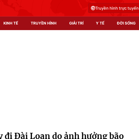
Truyền hình trực tuyến
KINH TẾ
TRUYỀN HÌNH
GIẢI TRÍ
Y TẾ
ĐỜI SỐNG
Pháp luật
Y tế
Truyền hình
Multimedia
Phim VTV
Video
Hậu trường
Shorts video
Nhân vật
Podcast
Khán giả
EMagazine
Giải sao mai
Photo
 đi Đài Loan do ảnh hưởng bão
Infographic