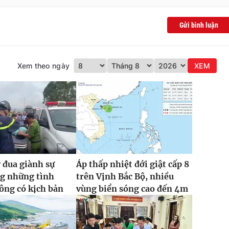
Gửi bình luận
Xem theo ngày
XEM
 đua giành sự
Áp thấp nhiệt đới giật cấp 8
ng những tình
trên Vịnh Bắc Bộ, nhiều
ông có kịch bản
vùng biển sóng cao đến 4m