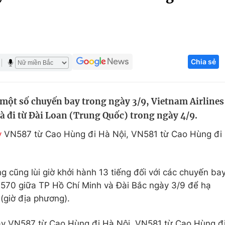
Góc ảnh
Giáo dục
Công nghệ
Chia sẻ
Tuyển sinh
Hitech Công ng
Học trực tuyến
Sản phẩm
i một số chuyến bay trong ngày 3/9, Vietnam Airlines
g
Thị trường
 và đi từ Đài Loan (Trung Quốc) trong ngày 4/9.
Tư vấn
y
VN587 từ Cao Hùng đi Hà Nội, VN581 từ Cao Hùng đi
g cũng lùi giờ khởi hành 13 tiếng đối với các chuyến ba
570 giữa TP Hồ Chí Minh và Đài Bắc ngày 3/9 để hạ
(giờ địa phương).
ay VN587 từ Cao Hùng đi Hà Nội, VN581 từ Cao Hùng đ