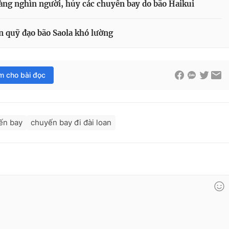
àng nghìn người, hủy các chuyến bay do bão Haikui
n quỹ đạo bão Saola khó lường
im cho bài đọc
ến bay
chuyến bay đi đài loan