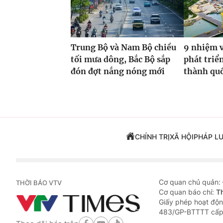
Trung Bộ và Nam Bộ chiều
9 nhiệm v
tối mưa dông, Bắc Bộ sắp
phát triể
đón đợt nắng nóng mới
thành qu
CHÍNH TRỊ
XÃ HỘI
PHÁP L
Cơ quan chủ quản:
THỜI BÁO VTV
Cơ quan báo chí:
T
Giấy phép hoạt độn
483/GP-BTTTT cấp