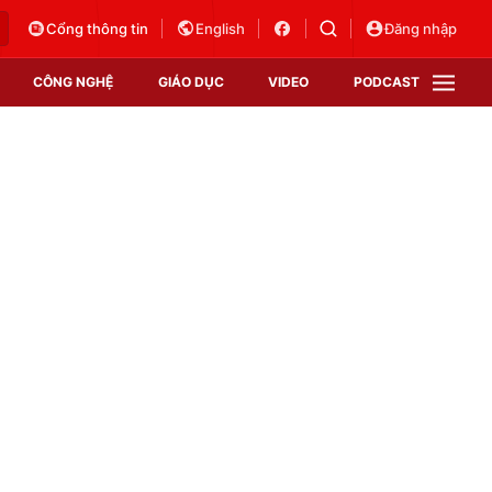
Cổng thông tin
English
Đăng nhập
CÔNG NGHỆ
GIÁO DỤC
VIDEO
PODCAST
VTV Money
VTV Thể thao
VTV Sức khoẻ
Bất động sản
Thị trường 24h
Tấm lòng Việt
Vươn mình bằng AI
VTV4
VTV8
VTV9
Lịch phát sóng
Giao lưu trực tuyến
Sự kiện