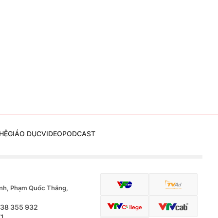
HỆ
GIÁO DỤC
VIDEO
PODCAST
nh, Phạm Quốc Thắng,
.38 355 932
71