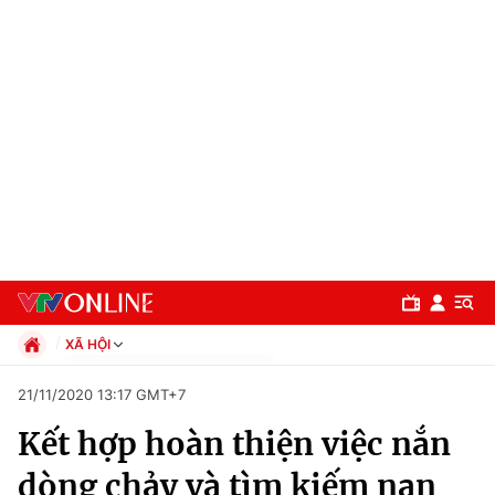
XÃ HỘI
Chính trị
21/11/2020 13:17 GMT+7
Xã hội
Kết hợp hoàn thiện việc nắn
Pháp luật
Chuyên mục
Kinh tế
dòng chảy và tìm kiếm nạn
Thể thao