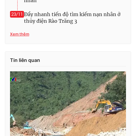
nhân
Ðiện thoại Thời báo VTV:
024.66 897 897
Email:
toasoan@vtv.vn
Đẩy nhanh tiến độ tìm kiếm nạn nhân ở
23/11
Liên hệ quảng cáo:
024-7300.7108
thủy điện Rào Trăng 3
Xem thêm
Tin liên quan
® Cấm sao chép dưới mọi hình thức nếu không có sự chấp
thuận bằng văn bản. Ghi rõ nguồn VTV.vn khi phát hành lại
thông tin từ website này.