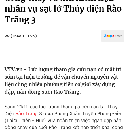
Chính trị
nhân vụ sạt lở Thủy điện Rào
Truyền hình
Văn hóa - Giải trí
Trăng 3
Xã hội
Y tế
Đời sống
Pháp luật
PV (Theo TTXVN)
Công nghệ
Giáo dục
Y tế
Thế giới
VTV.vn - Lực lượng tham gia cứu nạn có mặt từ
sớm tại hiện trường để vận chuyển nguyên vật
Tin tức
liệu cùng nhiều phương tiện cơ giới xây dựng
Kinh tế
đập, nắn dòng suối Rào Trăng.
Thế giới đó đây
Tài chính
Dữ liệu và đời sống
Câu chuyện quốc tế
Sáng 21/11, các lực lượng tham gia cứu nạn tại Thủy
Thị trường
điện
Rào Trăng
3 ở xã Phong Xuân, huyện Phong Điền
Truyền hình
Góc doanh nghiệp
(Thừa Thiên – Huế) vừa hoàn thiện việc ngăn đập nắn
dòng chảy của suối Rào Trăng kết hợp triển khai công