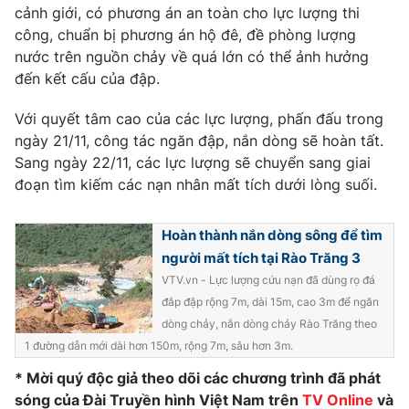
cảnh giới, có phương án an toàn cho lực lượng thi
Photo
Infographic
công, chuẩn bị phương án hộ đê, đề phòng lượng
nước trên nguồn chảy về quá lớn có thể ảnh hưởng
đến kết cấu của đập.
Video
Shorts video
Với quyết tâm cao của các lực lượng, phấn đấu trong
VTV Money
VTV Thể thao
ngày 21/11, công tác ngăn đập, nắn dòng sẽ hoàn tất.
Sang ngày 22/11, các lực lượng sẽ chuyển sang giai
đoạn tìm kiếm các nạn nhân mất tích dưới lòng suối.
VTV Sức khoẻ
Bất động sản
Hoàn thành nắn dòng sông để tìm
Thị trường 24h
Tấm lòng Việt
người mất tích tại Rào Trăng 3
VTV.vn - Lực lượng cứu nạn đã dùng rọ đá
VTV4
Vươn mình bằng AI
đắp đập rộng 7m, dài 15m, cao 3m để ngăn
dòng chảy, nắn dòng chảy Rào Trăng theo
VTV9
VTV8
1 đường dẫn mới dài hơn 150m, rộng 7m, sâu hơn 3m.
* Mời quý độc giả theo dõi các chương trình đã phát
Liên hệ tòa soạn
sóng của Đài Truyền hình Việt Nam trên
English
TV Online
và