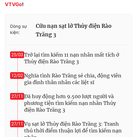
VTVGo
!
Cứu nạn sạt lở Thủy điện Rào
Dòng sự
THỜI BÁO VTV
kiện:
Trăng 3
Trở lại tìm kiếm 11 nạn nhân mất tích ở
25/03
Theo dõi báo trên
Thủy điện Rào Trăng 3
Nghĩa tình Rào Trăng sẻ chia, động viên
12/02
Cơ quan chủ quản:
Đài Truyền hình Việt Nam
gia đình thân nhân các liệt sĩ
Cơ quan báo chí:
Thời báo VTV
Giấy phép hoạt động báo in và báo điện tử số 483/GP-BTTTT
Đã huy động hơn 9.500 lượt người và
27/11
cấp ngày 29/12/2023
phương tiện tìm kiếm nạn nhân Thủy
Tổng Biên tập:
Vũ Thanh Thủy
điện Rào Trăng 3
Phó Tổng Biên tập:
Nguyễn Thị Mỹ Hạnh, Phạm Quốc Thắng,
Nguyễn Trọng Ninh
Vụ sạt lở Thủy điện Rào Trăng 3: Tranh
27/11
thủ thời điểm thuận lợi để tìm kiếm nạn
Tổng đài VTV:
024.38 355 931 - 024.38 355 932