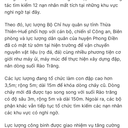
Phim VTV
tác tìm kiếm 12 nạn nhân mất tích tại những khu vực
Giải trí
nghi ngờ tại đây.
Hậu trường
Điện ảnh
Đời sống
Nhân vật
Theo đó, lực lượng Bộ Chỉ huy quân sự tỉnh Thừa
Âm nhạc
Thiên-Huế phối hợp với cán bộ, chiến sĩ Công an, Biên
Du lịch
Khán giả
phòng và lực lượng dân quân của huyện Phong Điền
Giáo dục
Sao
đã có mặt từ sớm tại hiện trường để vận chuyển
Làm đẹp
Giải sao mai
Tuyển sinh
nguyên vật liệu (rọ đá, đá) cùng nhiều phương tiện cơ
Công nghệ
Chất lượng cuộc sống
giới như máy ủi, máy múc để thực hiện xây dựng đập,
Học trực tuyến
nắn dòng suối Rào Trăng.
Hitech Công nghệ tương lai
Giao lưu trực tuyến
Các lực lượng đang tổ chức làm con đập cao hơn
Sản phẩm
3,5m; rộng 5m; dài 15m để khóa dòng chảy cũ. Dòng
Lịch phát sóng
Thị trường
chảy mới đã được tạo song song với suối Rào trăng
có độ sâu 3m, rộng 5m và dài 150m. Ngoài ra, các bộ
Tư vấn
phận khác vẫn tiếp tục tổ chức tìm kiếm các nạn nhân
Chuyên mục khác
các khu vực có nghi ngờ.
Emagazine
Podcast
Lực lượng công binh được giao nhiệm vụ tăng cường