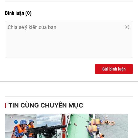
Bình luận
(
0
)
Gửi bình luận
TIN CÙNG CHUYÊN MỤC