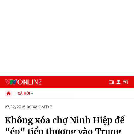
XÃ HỘI
Chính trị
27/12/2015 09:48 GMT+7
Xã hội
Không xóa chợ Ninh Hiệp để
Pháp luật
Chuyên mục
Kinh tế
"ép" tiểu thương vào Trung
Thể thao