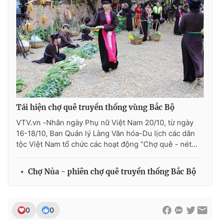
THỜI BÁO VTV
Theo dõi báo trên
Tái hiện chợ quê truyền thống vùng Bắc Bộ
VTV.vn -Nhân ngày Phụ nữ Việt Nam 20/10, từ ngày
Cơ quan chủ quản:
Đài Truyền hình Việt Nam
16-18/10, Ban Quản lý Làng Văn hóa-Du lịch các dân
Cơ quan báo chí:
Thời báo VTV
tộc Việt Nam tổ chức các hoạt động “Chợ quê - nét...
Giấy phép hoạt động báo in và báo điện tử số 483/GP-BTTTT
cấp ngày 29/12/2023
Chợ Nủa - phiên chợ quê truyền thống Bắc Bộ
Tổng Biên tập:
Vũ Thanh Thủy
Phó Tổng Biên tập:
Nguyễn Thị Mỹ Hạnh, Phạm Quốc Thắng,
Nguyễn Trọng Ninh
0
0
Tổng đài VTV:
024.38 355 931 - 024.38 355 932