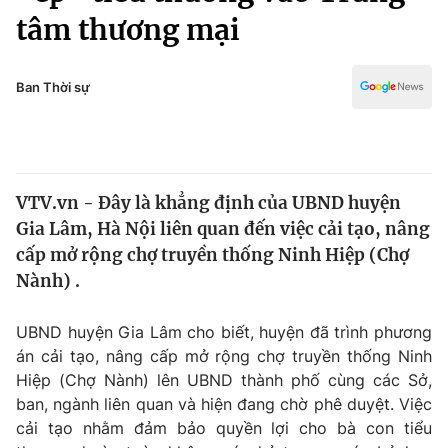
Chính trị
tâm thương mại
Truyền hình
Văn hóa - Giải trí
Xã hội
Y tế
Ban Thời sự
Đời sống
Pháp luật
Công nghệ
Giáo dục
Y tế
VTV.vn - Đây là khẳng định của UBND huyện
Gia Lâm, Hà Nội liên quan đến việc cải tạo, nâng
Thế giới
cấp mở rộng chợ truyền thống Ninh Hiệp (Chợ
Tin tức
Nành) .
Kinh tế
Thế giới đó đây
UBND huyện Gia Lâm cho biết, huyện đã trình phương
Tài chính
Dữ liệu và đời sống
án cải tạo, nâng cấp mở rộng chợ truyền thống Ninh
Câu chuyện quốc tế
Thị trường
Hiệp (Chợ Nành) lên UBND thành phố cùng các Sở,
ban, ngành liên quan và hiện đang chờ phê duyệt. Việc
Truyền hình
Góc doanh nghiệp
cải tạo nhằm đảm bảo quyền lợi cho bà con tiểu