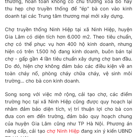
thương, hoàn toàn không có chủ trương xóa bỏ hay
Phim VTV
Giải trí
thu hẹp chợ truyền thống để "ép" bà con vào kinh
Hậu trường
doanh tại các Trung tâm thương mại mới xây dựng.
Điện ảnh
Đời sống
Nhân vật
Chợ truyền thống Ninh Hiệp tại xã Ninh Hiệp, huyện
Âm nhạc
Gia Lâm có diện tích hơn 6.000 m2. Theo tiêu chuẩn,
Du lịch
Khán giả
Giáo dục
Sao
chợ có thể phục vụ hơn 400 hộ kinh doanh, nhưng
Làm đẹp
Giải sao mai
hiện có trên 1.500 hộ đang kinh doanh, buôn bán tại
Tuyển sinh
chợ - gấp gần 4 lần tiêu chuẩn xây dựng chợ ban đầu.
Công nghệ
Chất lượng cuộc sống
Do đó, hiện chợ không đảm bảo các điều kiện về an
Học trực tuyến
Hitech Công nghệ tương lai
toàn cháy nổ, phòng cháy chữa cháy, vệ sinh môi
Giao lưu trực tuyến
trường... cho bà con kinh doanh.
Sản phẩm
Song song với việc mở rộng, cải tạo chợ, các điểm
Lịch phát sóng
Thị trường
trường học tại xã Ninh Hiệp cũng được quy hoạch lại
nhằm đảm bảo diện tích, vị trí thuận lợi cho bà con
Tư vấn
đưa con em đến trường, đảm bảo quy hoạch chung
Chuyên mục khác
của huyện Gia Lâm cũng như TP Hà Nội. Phương án
Emagazine
Podcast
nâng cấp, cải tạo
chợ Ninh Hiệp
đang xin ý kiến UBND