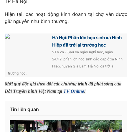
TP Hà Nội.
Photo
Infographic
Hiện tại, các hoạt động kinh doanh tại chợ vẫn được
giữ nguyên như bình thường.
Video
Shorts video
Hà Nội: Phần lớn học sinh xã Ninh
VTV Money
VTV Thể thao
Hiệp đã trở lại trường học
VTV.vn - Sau ba ngày nghỉ học, ngày
24/12, phần lớn học sinh các cấp ở xã Ninh
VTV Sức khoẻ
Bất động sản
Hiệp, huyện Gia Lâm, Hà Nội đã trở lại
trường học.
Thị trường 24h
Tấm lòng Việt
Mời quý độc giả theo dõi các chương trình đã phát sóng của
Đài Truyền hình Việt Nam tại
TV Online
!
VTV4
Vươn mình bằng AI
Tin liên quan
VTV9
VTV8
Liên hệ tòa soạn
English