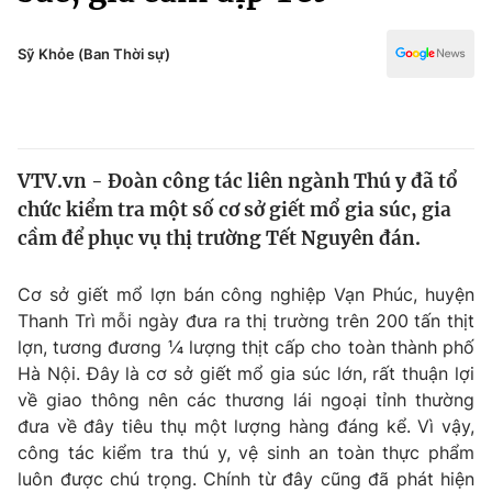
Chính trị
Truyền hình
Văn hóa - Giải trí
Sỹ Khỏe (Ban Thời sự)
Xã hội
Y tế
Đời sống
Pháp luật
Công nghệ
Giáo dục
VTV.vn - Đoàn công tác liên ngành Thú y đã tổ
Y tế
chức kiểm tra một số cơ sở giết mổ gia súc, gia
cầm để phục vụ thị trường Tết Nguyên đán.
Thế giới
Cơ sở giết mổ lợn bán công nghiệp Vạn Phúc, huyện
Tin tức
Thanh Trì mỗi ngày đưa ra thị trường trên 200 tấn thịt
Kinh tế
lợn, tương đương ¼ lượng thịt cấp cho toàn thành phố
Thế giới đó đây
Tài chính
Hà Nội. Đây là cơ sở giết mổ gia súc lớn, rất thuận lợi
Dữ liệu và đời sống
Câu chuyện quốc tế
về giao thông nên các thương lái ngoại tỉnh thường
Thị trường
đưa về đây tiêu thụ một lượng hàng đáng kể. Vì vậy,
Truyền hình
công tác kiểm tra thú y, vệ sinh an toàn thực phẩm
Góc doanh nghiệp
luôn được chú trọng. Chính từ đây cũng đã phát hiện