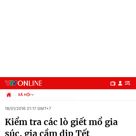
XÃ HỘI
Chính trị
18/01/2016 21:17 GMT+7
Xã hội
Kiểm tra các lò giết mổ gia
Pháp luật
Chuyên mục
Kinh tế
súc, gia cầm dịp Tết
Thể thao