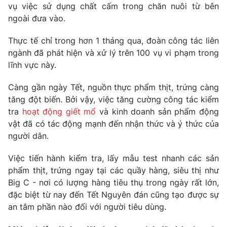
Phim VTV
vụ việc sử dụng chất cấm trong chăn nuôi từ bên
Giải trí
ngoài đưa vào.
Hậu trường
Điện ảnh
Đời sống
Thực tế chỉ trong hơn 1 tháng qua, đoàn công tác liên
Nhân vật
Âm nhạc
ngành đã phát hiện và xử lý trên 100 vụ vi phạm trong
Du lịch
Khán giả
lĩnh vực này.
Giáo dục
Sao
Làm đẹp
Giải sao mai
Càng gần ngày Tết, nguồn thực phẩm thịt, trứng càng
Tuyển sinh
Công nghệ
tăng đột biến. Bởi vậy, việc tăng cường công tác kiểm
Chất lượng cuộc sống
Học trực tuyến
tra
hoạt động giết mổ
và kinh doanh sản phẩm động
Hitech Công nghệ tương lai
vật đã có tác động mạnh đến nhận thức và ý thức của
Giao lưu trực tuyến
người dân.
Sản phẩm
Lịch phát sóng
Việc tiến hành kiểm tra, lấy mẫu test nhanh các sản
Thị trường
phẩm thịt, trứng ngay tại các quầy hàng, siêu thị như
Tư vấn
Big C - nơi có lượng hàng tiêu thụ trong ngày rất lớn,
đặc biệt từ nay đến Tết Nguyên đán cũng tạo được sự
Chuyên mục khác
an tâm phần nào đối với người tiêu dùng.
Emagazine
Podcast