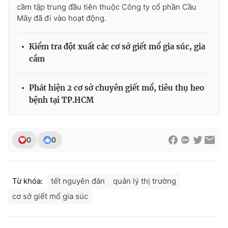
cầm tập trung đầu tiên thuộc Công ty cổ phần Cầu
Mây đã đi vào hoạt động.
Kiểm tra đột xuất các cơ sở giết mổ gia súc, gia
THỜI BÁO VTV
cầm
Phát hiện 2 cơ sở chuyên giết mổ, tiêu thụ heo
Theo dõi báo trên
bệnh tại TP.HCM
Cơ quan chủ quản:
Đài Truyền hình Việt Nam
0
0
Cơ quan báo chí:
Thời báo VTV
Giấy phép hoạt động báo in và báo điện tử số 483/GP-BTTTT
cấp ngày 29/12/2023
Từ khóa:
tết nguyên đán
quản lý thị trường
Tổng Biên tập:
Vũ Thanh Thủy
Phó Tổng Biên tập:
Nguyễn Thị Mỹ Hạnh, Phạm Quốc Thắng,
cơ sở giết mổ gia súc
Nguyễn Trọng Ninh
Tổng đài VTV:
024.38 355 931 - 024.38 355 932