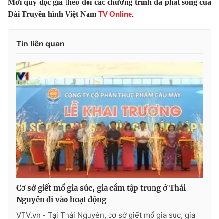
Mời quý độc giả theo dõi các chương trình đã phát sóng của
Đài Truyền hình Việt Nam
TV Online
.
Photo
Infographic
Tin liên quan
Video
Shorts video
VTV Money
VTV Thể thao
VTV Sức khoẻ
Bất động sản
Thị trường 24h
Tấm lòng Việt
VTV4
Vươn mình bằng AI
VTV9
VTV8
Cơ sở giết mổ gia súc, gia cầm tập trung ở Thái
Nguyên đi vào hoạt động
Liên hệ tòa soạn
English
VTV.vn - Tại Thái Nguyên, cơ sở giết mổ gia súc, gia