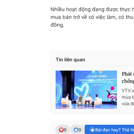
Nhiều hoạt động đang được thực hi
mua bán trở về có việc làm, có th
đồng.
Tin liên quan
Phát 
chốn
VTV.v
mua b
vừa đư
0
0
Bài đọc hay? Thả t