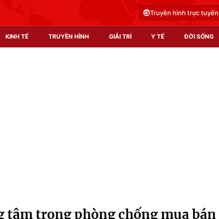
Truyền hình trực tuyến
KINH TẾ
TRUYỀN HÌNH
GIẢI TRÍ
Y TẾ
ĐỜI SỐNG
Pháp luật
Y tế
Truyền hình
Multimedia
Phim VTV
Video
Hậu trường
Shorts video
Nhân vật
Podcast
Khán giả
EMagazine
Giải sao mai
Photo
ng tâm trong phòng chống mua bán
Infographic