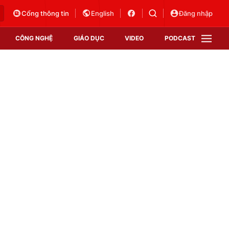
Cổng thông tin
English
Đăng nhập
CÔNG NGHỆ
GIÁO DỤC
VIDEO
PODCAST
VTV Money
VTV Thể thao
VTV Sức khoẻ
Bất động sản
Thị trường 24h
Tấm lòng Việt
Vươn mình bằng AI
VTV4
VTV8
VTV9
Lịch phát sóng
Giao lưu trực tuyến
Sự kiện