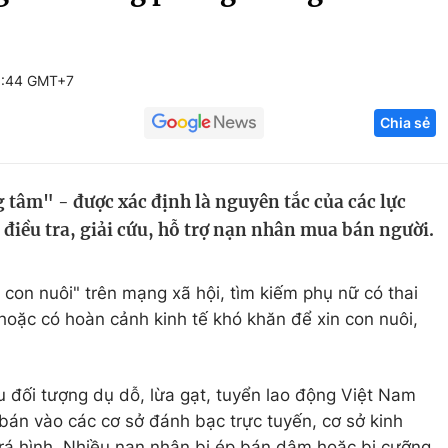
Góc ảnh
0:44 GMT+7
Giáo dục
Công nghệ
Chia sẻ
Tuyển sinh
Hitech Công ng
Học trực tuyến
Sản phẩm
 tâm" - được xác định là nguyên tắc của các lực
g
Thị trường
điều tra, giải cứu, hỗ trợ nạn nhân mua bán người.
Tư vấn
con nuôi" trên mạng xã hội, tìm kiếm phụ nữ có thai
oặc có hoàn cảnh kinh tế khó khăn để xin con nuôi,
 đối tượng dụ dỗ, lừa gạt, tuyển lao động Việt Nam
án vào các cơ sở đánh bạc trực tuyến, cơ sở kinh
rá hình. Nhiều nạn nhân bị ép bán dâm hoặc bị cưỡng