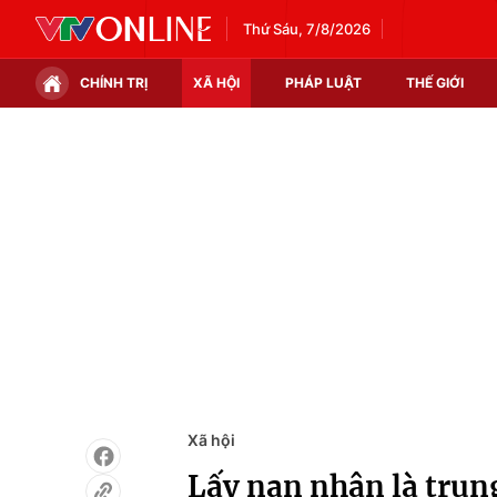
Thứ Sáu, 7/8/2026
CHÍNH TRỊ
XÃ HỘI
PHÁP LUẬT
THẾ GIỚI
Chính trị
Xã hội
Thế giới
Kinh tế
Tin tức
Tài chính
Thế giới đó đây
Thị trường
Câu chuyện quốc tế
Góc doanh nghiệp
Dữ liệu và đời sống
Xã hội
Lấy nạn nhân là tru