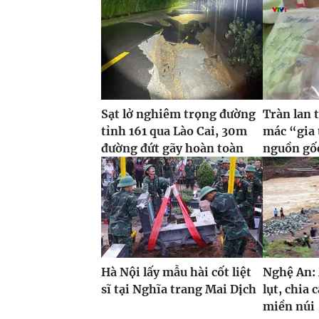
Sạt lở nghiêm trọng đường
Tràn lan 
tỉnh 161 qua Lào Cai, 30m
mác “gia
đường đứt gãy hoàn toàn
nguồn gố
Hà Nội lấy mẫu hài cốt liệt
Nghệ An:
sĩ tại Nghĩa trang Mai Dịch
lụt, chia 
miền núi