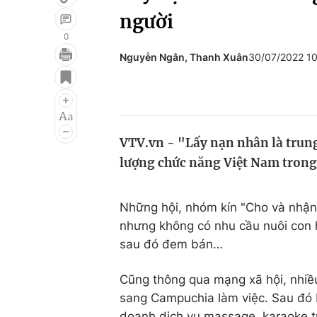
người
0
Nguyễn Ngân, Thanh Xuân
30/07/2022 1
Giải trí
Đời sống
Điện ảnh
Du lịch
Âm nhạc
Làm đẹp
VTV.vn - "Lấy nạn nhân là trung
Sao
Chất lượng cuộc sốn
lượng chức năng Việt Nam trong 
Những hội, nhóm kín "Cho và nhận 
nhưng không có nhu cầu nuôi con h
sau đó đem bán…
Cũng thông qua mạng xã hội, nhiều
sang Campuchia làm việc. Sau đó b
doanh dịch vụ massage, karaoke t