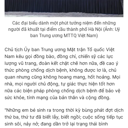
Các đại biểu dành một phút tưởng niệm đến những
người đã khuất tại điểm cầu thành phố Hà Nội (Ảnh: Uỷ
ban Trung ương MTTQ Việt Nam)
Chủ tịch Ủy ban Trung ương Mặt trận Tổ quốc Việt
Nam kêu gọi đồng bào, đồng chí, chiến sỹ các lực
lượng vũ trang, đoàn kết chặt chẽ hơn nữa, đề cao ý
thức phòng chống dịch bệnh, không được lơ là, chủ
quan nhưng cũng không hoang mang, hốt hoảng. Mọi
nhà, mọi người chủ động, tự giác thực hiện tốt hơn
nữa các biện pháp phòng chống dịch bệnh để bảo vệ
sức khỏe, tính mạng của bản thân và cộng đồng.
"Những em bé sinh ra trong thời kỳ bùng phát đợt dịch
thứ ba, thứ tư đã biết lẫy, biết ngồi; cuộc sống tiếp tục
sinh sôi, nảy nở; đang dần trở lại trạng thái bình