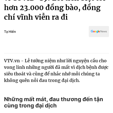
Chính trị
hơn 23.000 đồng bào, đồng
Truyền hình
Văn hóa - Giải trí
chí vĩnh viễn ra đi
Xã hội
Y tế
Đời sống
Pháp luật
Tạ Hiển
Công nghệ
Giáo dục
Y tế
Thế giới
VTV.vn - Lễ tưởng niệm như lời nguyện cầu cho
vong linh những người đã mất vì dịch bệnh được
Tin tức
siêu thoát và cũng để nhắc nhớ mỗi chúng ta
Kinh tế
không quên nỗi đau trong đại dịch.
Thế giới đó đây
Tài chính
Dữ liệu và đời sống
Câu chuyện quốc tế
Thị trường
Những mất mát, đau thương đến tận
Truyền hình
cùng trong đại dịch
Góc doanh nghiệp