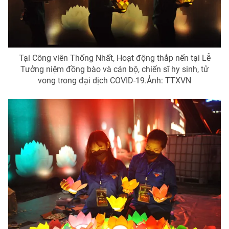
Tại Công viên Thống Nhất, Hoạt động thắp nến tại Lễ
Tưởng niệm đồng bào và cán bộ, chiến sĩ hy sinh, tử
vong trong đại dịch COVID-19.Ảnh: TTXVN