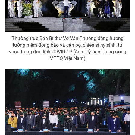
Thường trực Ban Bí thư Võ Văn Thưởng dâng hương
tưởng niệm đồng bào và cán bộ, chiến sĩ hy sinh, tử
vong trong đại dịch COVID-19 (Ảnh: Uỷ ban Trung ương
MTTQ Việt Nam)