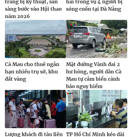
trang bị kỹ thuật, sẵn
hai trong vụ 4 người bị
sàng bước vào Hội thao
sóng cuốn tại Đà Nẵng
năm 2026
Cà Mau cho thuê ngắn
Mặt đường Vành đai 2
hạn nhiều trụ sở, khu
hư hỏng, người dân Cà
đất vàng
Mau tự cắm biển cảnh
báo nguy hiểm
Lượng khách đi tàu liên
TP Hồ Chí Minh kéo dài