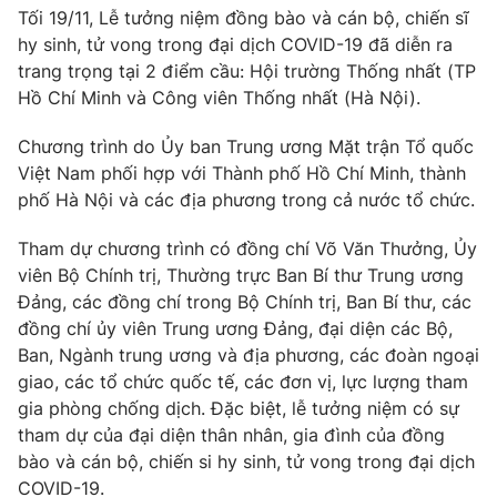
Phim VTV
Tối 19/11, Lễ tưởng niệm đồng bào và cán bộ, chiến sĩ
Giải trí
hy sinh, tử vong trong đại dịch COVID-19 đã diễn ra
Hậu trường
Điện ảnh
trang trọng tại 2 điểm cầu: Hội trường Thống nhất (TP
Đời sống
Nhân vật
Hồ Chí Minh và Công viên Thống nhất (Hà Nội).
Âm nhạc
Du lịch
Khán giả
Chương trình do Ủy ban Trung ương Mặt trận Tổ quốc
Giáo dục
Sao
Việt Nam phối hợp với Thành phố Hồ Chí Minh, thành
Làm đẹp
Giải sao mai
Tuyển sinh
phố Hà Nội và các địa phương trong cả nước tổ chức.
Công nghệ
Chất lượng cuộc sống
Học trực tuyến
Tham dự chương trình có đồng chí Võ Văn Thưởng, Ủy
Hitech Công nghệ tương lai
viên Bộ Chính trị, Thường trực Ban Bí thư Trung ương
Giao lưu trực tuyến
Đảng, các đồng chí trong Bộ Chính trị, Ban Bí thư, các
Sản phẩm
đồng chí ủy viên Trung ương Đảng, đại diện các Bộ,
Lịch phát sóng
Thị trường
Ban, Ngành trung ương và địa phương, các đoàn ngoại
giao, các tổ chức quốc tế, các đơn vị, lực lượng tham
Tư vấn
gia phòng chống dịch. Đặc biệt, lễ tưởng niệm có sự
Chuyên mục khác
tham dự của đại diện thân nhân, gia đình của đồng
bào và cán bộ, chiến si hy sinh, tử vong trong đại dịch
Emagazine
Podcast
COVID-19.