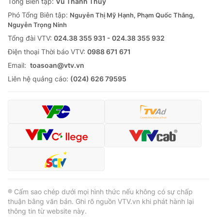
Tổng Biên tập:
Vũ Thanh Thủy
Phó Tổng Biên tập:
Nguyễn Thị Mỹ Hạnh, Phạm Quốc Thắng,
Nguyễn Trọng Ninh
Tổng đài VTV:
024.38 355 931 - 024.38 355 932
Ðiện thoại Thời báo VTV:
0988 671 671
Email:
toasoan@vtv.vn
Liên hệ quảng cáo:
(024) 626 79595
® Cấm sao chép dưới mọi hình thức nếu không có sự chấp
thuận bằng văn bản. Ghi rõ nguồn VTV.vn khi phát hành lại
thông tin từ website này.