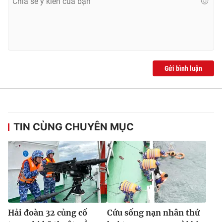
Gửi bình luận
TIN CÙNG CHUYÊN MỤC
Hải đoàn 32 củng cố
Cứu sống nạn nhân thứ