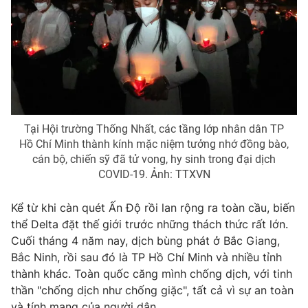
Ðiện thoại Thời báo VTV:
024.66 897 897
Email:
toasoan@vtv.vn
Liên hệ quảng cáo:
024-7300.7108
Tại Hội trường Thống Nhất, các tầng lớp nhân dân TP
Hồ Chí Minh thành kính mặc niệm tưởng nhớ đồng bào,
cán bộ, chiến sỹ đã tử vong, hy sinh trong đại dịch
COVID-19. Ảnh: TTXVN
Kể từ khi càn quét Ấn Độ rồi lan rộng ra toàn cầu, biến
thể Delta đặt thế giới trước những thách thức rất lớn.
Cuối tháng 4 năm nay, dịch bùng phát ở Bắc Giang,
® Cấm sao chép dưới mọi hình thức nếu không có sự chấp
thuận bằng văn bản. Ghi rõ nguồn VTV.vn khi phát hành lại
Bắc Ninh, rồi sau đó là TP Hồ Chí Minh và nhiều tỉnh
thông tin từ website này.
thành khác. Toàn quốc căng mình chống dịch, với tinh
thần "chống dịch như chống giặc", tất cả vì sự an toàn
và tính mạng của người dân.