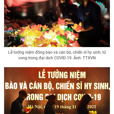
Lễ tưởng niệm đồng bào và cán bộ, chiến sĩ hy sinh, tử
vong trong đại dịch COVID-19. Ảnh: TTXVN