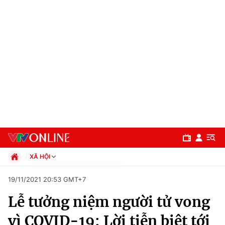
XÃ HỘI
Chính trị
19/11/2021 20:53 GMT+7
Xã hội
Lễ tưởng niệm người tử vong
Pháp luật
Chuyên mục
Kinh tế
vì COVID-19: Lời tiễn biệt tới
Thể thao