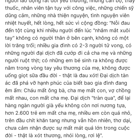
người lao động rất đỗi yêu thương, những cán bộ, thầy
thuốc, nhân viên tận tụy với công việc, những chiến sỹ
dũng cảm, những nhà thiện nguyện, tình nguyện viên
nhiệt huyết, hết lòng, hết sức vì cộng đồng: "Nỗi đau
đến tột cùng khi nhiều người đến lúc "nhắm mắt xuôi
tay" không có người thân ở bên cạnh, không có một
lời trăng trối; nhiều gia đình có 2-3 người tử vong, có
những người đại dịch đã cướp đi cả cha mẹ và những
người ruột thịt; có những em bé sinh ra không được
nằm trong vòng tay yêu thương của mẹ, không được
uống giọt sữa đầu đời - thật là đau xót! Đại dịch tàn
ác đã phá vỡ hạnh phúc của biết bao gia đình đang
êm ấm: Cháu mất ông bà, cha mẹ mất con, vợ chồng
mất nhau, con mất cha mẹ. Đại dịch "tràn qua", để lại
hàng ngàn người già yếu không còn nơi nương tựa,
hơn 2.600 trẻ em mất cha mẹ, nhiều em còn quá nhỏ,
trên đầu chít khăn tang nhưng vẫn hồn nhiên, thơ dại,
chưa cảm nhận được sự mất mát quá lớn trong cuộc
đời - thật là xót thương, nhói lòng, rơi lệ".