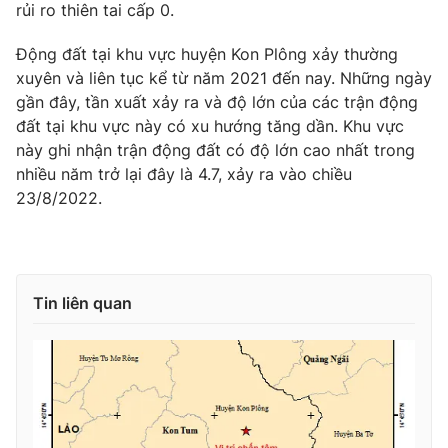
Phim VTV
rủi ro thiên tai cấp 0.
Giải trí
Hậu trường
Động đất tại khu vực huyện Kon Plông xảy thường
Điện ảnh
xuyên và liên tục kể từ năm 2021 đến nay. Những ngày
Đời sống
Nhân vật
gần đây, tần xuất xảy ra và độ lớn của các trận động
Âm nhạc
Du lịch
Khán giả
đất tại khu vực này có xu hướng tăng dần. Khu vực
Giáo dục
Sao
này ghi nhận trận động đất có độ lớn cao nhất trong
Làm đẹp
Giải sao mai
nhiều năm trở lại đây là 4.7, xảy ra vào chiều
Tuyển sinh
Công nghệ
23/8/2022.
Chất lượng cuộc sống
Học trực tuyến
Hitech Công nghệ tương lai
Giao lưu trực tuyến
Sản phẩm
Tin liên quan
Lịch phát sóng
Thị trường
Tư vấn
Chuyên mục khác
Emagazine
Podcast