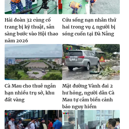
Ðiện thoại Thời báo VTV:
024.66 897 897
Email:
toasoan@vtv.vn
Liên hệ quảng cáo:
024-7300.7108
Hải đoàn 32 củng cố
Cứu sống nạn nhân thứ
trang bị kỹ thuật, sẵn
hai trong vụ 4 người bị
sàng bước vào Hội thao
sóng cuốn tại Đà Nẵng
năm 2026
Cà Mau cho thuê ngắn
Mặt đường Vành đai 2
hạn nhiều trụ sở, khu
hư hỏng, người dân Cà
đất vàng
Mau tự cắm biển cảnh
® Cấm sao chép dưới mọi hình thức nếu không có sự chấp
báo nguy hiểm
thuận bằng văn bản. Ghi rõ nguồn VTV.vn khi phát hành lại
thông tin từ website này.