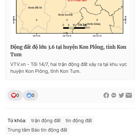
Photo
Infographic
Video
Shorts video
VTV Money
VTV Thể thao
Động đất độ lớn 3.6 tại huyện Kon Plông, tỉnh Kon
Tum
VTV.vn - Tối 14/7, hai trận động đất xảy ra tại khu vực
VTV Sức khoẻ
Bất động sản
huyện Kon Plông, tỉnh Kon Tum.
Thị trường 24h
Tấm lòng Việt
0
0
VTV4
Vươn mình bằng AI
VTV9
VTV8
Từ khóa:
trận động đất
tin động đất
Trung tâm Báo tin động đất
Liên hệ tòa soạn
English