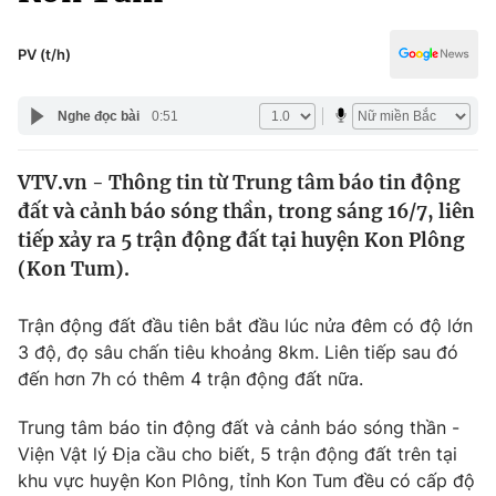
Chính trị
Truyền hình
Văn hóa - Giải trí
PV (t/h)
Xã hội
Y tế
Đời sống
Nghe đọc bài
0:51
Pháp luật
Công nghệ
Giáo dục
VTV.vn - Thông tin từ Trung tâm báo tin động
Y tế
đất và cảnh báo sóng thần, trong sáng 16/7, liên
tiếp xảy ra 5 trận động đất tại huyện Kon Plông
Thế giới
(Kon Tum).
Tin tức
Trận động đất đầu tiên bắt đầu lúc nửa đêm có độ lớn
Kinh tế
3 độ, đọ sâu chấn tiêu khoảng 8km. Liên tiếp sau đó
Thế giới đó đây
Tài chính
đến hơn 7h có thêm 4 trận động đất nữa.
Dữ liệu và đời sống
Câu chuyện quốc tế
Thị trường
Trung tâm báo tin động đất và cảnh báo sóng thần -
Viện Vật lý Ðịa cầu cho biết, 5 trận động đất trên tại
Truyền hình
Góc doanh nghiệp
khu vực huyện Kon Plông, tỉnh Kon Tum đều có cấp độ