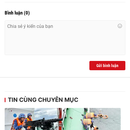
Bình luận
(
0
)
THỜI BÁO VTV
Theo dõi báo trên
Gửi bình luận
Cơ quan chủ quản:
Đài Truyền hình Việt Nam
Cơ quan báo chí:
Thời báo VTV
Giấy phép hoạt động báo in và báo điện tử số 483/GP-BTTTT
cấp ngày 29/12/2023
TIN CÙNG CHUYÊN MỤC
Tổng Biên tập:
Vũ Thanh Thủy
Phó Tổng Biên tập:
Nguyễn Thị Mỹ Hạnh, Phạm Quốc Thắng,
Nguyễn Trọng Ninh
Tổng đài VTV:
024.38 355 931 - 024.38 355 932