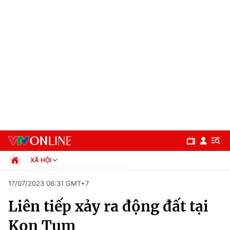
XÃ HỘI
Chính trị
17/07/2023 06:31 GMT+7
Xã hội
Liên tiếp xảy ra động đất tại
Pháp luật
Chuyên mục
Kinh tế
Kon Tum
Thể thao