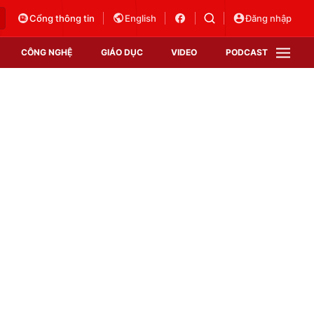
Cổng thông tin
English
Đăng nhập
CÔNG NGHỆ
GIÁO DỤC
VIDEO
PODCAST
VTV Money
VTV Thể thao
VTV Sức khoẻ
Bất động sản
Thị trường 24h
Tấm lòng Việt
Vươn mình bằng AI
VTV4
VTV8
VTV9
Lịch phát sóng
Giao lưu trực tuyến
Sự kiện