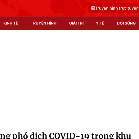
Truyền hình trực tuyến
KINH TẾ
TRUYỀN HÌNH
GIẢI TRÍ
Y TẾ
ĐỜI SỐNG
Pháp luật
Y tế
Truyền hình
Multimedia
Phim VTV
Video
Hậu trường
Shorts video
Nhân vật
Podcast
Khán giả
EMagazine
Giải sao mai
Photo
ứng phó dịch COVID-19 trong khu
Infographic