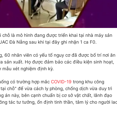
ại chỗ là mô hình đang được triển khai tại nhà máy sản
 UAC Đà Nẵng sau khi tại đây ghi nhận 1 ca F0.
g, 60 nhân viên có yếu tố nguy cơ đã được bố trí nơi ăn
vừa sản xuất. Họ được đảm bảo các điều kiện sinh hoạt,
y mẫu xét nghiệm định kỳ.
huống có trường hợp mắc
COVID-19
trong khu công
tại chỗ" để vừa cách ly phòng, chống dịch vừa duy trì
g án này, bên cạnh chuẩn bị cơ sở vật chất, lãnh đạo
g tác tư tưởng, ổn định tinh thần, tâm lý cho người la