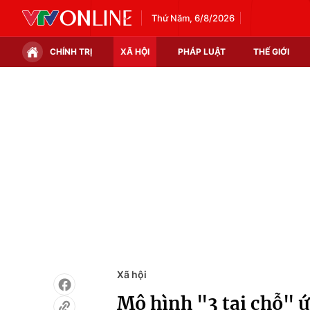
Thứ Năm, 6/8/2026
CHÍNH TRỊ
XÃ HỘI
PHÁP LUẬT
THẾ GIỚI
Chính trị
Xã hội
Thế giới
Kinh tế
Tin tức
Tài chính
Thế giới đó đây
Thị trường
Câu chuyện quốc tế
Góc doanh nghiệp
Dữ liệu và đời sống
Xã hội
Mô hình "3 tại chỗ" 