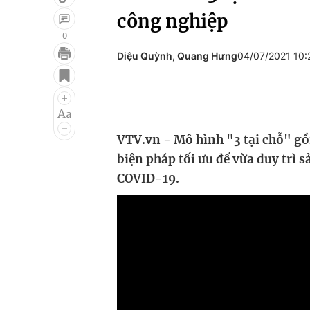
công nghiệp
0
Diệu Quỳnh, Quang Hưng
04/07/2021 10
Giải trí
Đời sống
Điện ảnh
Du lịch
Âm nhạc
Làm đẹp
VTV.vn - Mô hình "3 tại chỗ" gồ
Sao
Chất lượng cuộc sốn
biện pháp tối ưu để vừa duy trì
COVID-19.