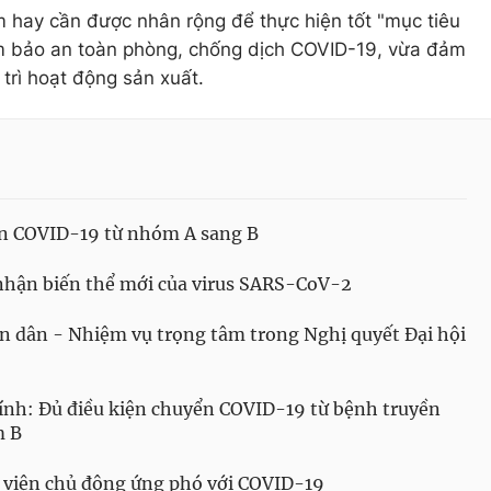
àm hay cần được nhân rộng để thực hiện tốt "mục tiêu
m bảo an toàn phòng, chống dịch COVID-19, vừa đảm
 trì hoạt động sản xuất.
ển COVID-19 từ nhóm A sang B
nhận biến thể mới của virus SARS-CoV-2
n dân - Nhiệm vụ trọng tâm trong Nghị quyết Đại hội
nh: Đủ điều kiện chuyển COVID-19 từ bệnh truyền
m B
 viện chủ động ứng phó với COVID-19