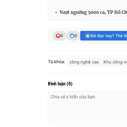
Vượt ngưỡng 5000 ca, TP Hồ Chí
0
0
Bài đọc hay? Thả t
Từ khóa:
công nghệ cao
Khu công n
Bình luận
(
0
)