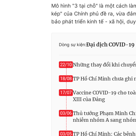
Mô hình "3 tại chỗ" là một cách l
kép" của Chính phủ đề ra, vừa đả
bảo phát triển kinh tế - xã hội, duy
Đại dịch COVID-19
Dòng sự kiện:
Những thay đổi khi chuy
22/10
TP Hồ Chí Minh chưa ghi 
18/08
Vaccine COVID-19 cho toà
17/07
XIII của Đảng
Thủ tướng Phạm Minh Chí
03/06
nhiễm nhóm A sang nhó
TP Hồ Chí Minh: Các bệnh
03/05