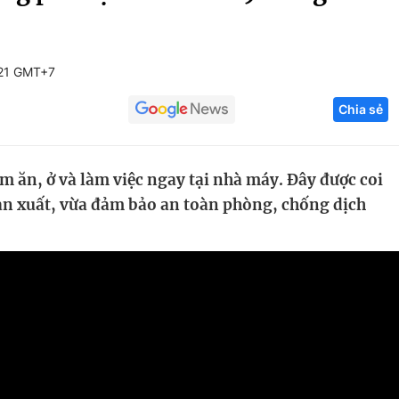
Góc ảnh
:21 GMT+7
Giáo dục
Công nghệ
Chia sẻ
Tuyển sinh
Hitech Công ng
Học trực tuyến
Sản phẩm
m ăn, ở và làm việc ngay tại nhà máy. Đây được coi
g
Thị trường
 sản xuất, vừa đảm bảo an toàn phòng, chống dịch
Tư vấn