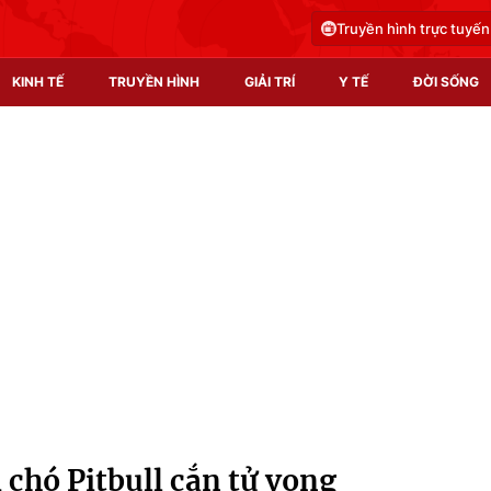
Truyền hình trực tuyến
KINH TẾ
TRUYỀN HÌNH
GIẢI TRÍ
Y TẾ
ĐỜI SỐNG
Pháp luật
Y tế
Truyền hình
Multimedia
Phim VTV
Video
Hậu trường
Shorts video
Nhân vật
Podcast
Khán giả
EMagazine
Giải sao mai
Photo
 chó Pitbull cắn tử vong
Infographic