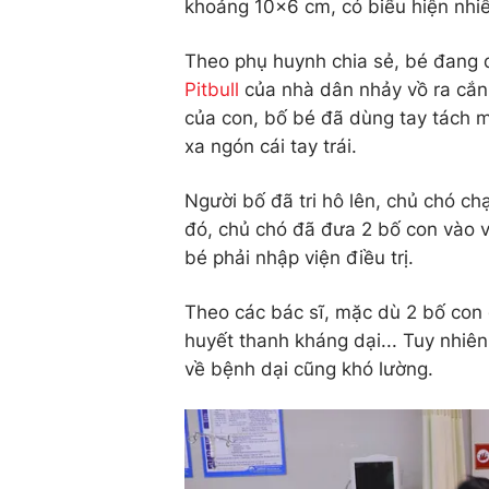
khoảng 10x6 cm, có biểu hiện nhi
Theo phụ huynh chia sẻ, bé đang 
Pitbull
của nhà dân nhảy vồ ra cắn
của con, bố bé đã dùng tay tách mi
xa ngón cái tay trái.
Người bố đã tri hô lên, chủ chó ch
đó, chủ chó đã đưa 2 bố con vào v
bé phải nhập viện điều trị.
Theo các bác sĩ, mặc dù 2 bố con 
huyết thanh kháng dại... Tuy nhiên
về bệnh dại cũng khó lường.