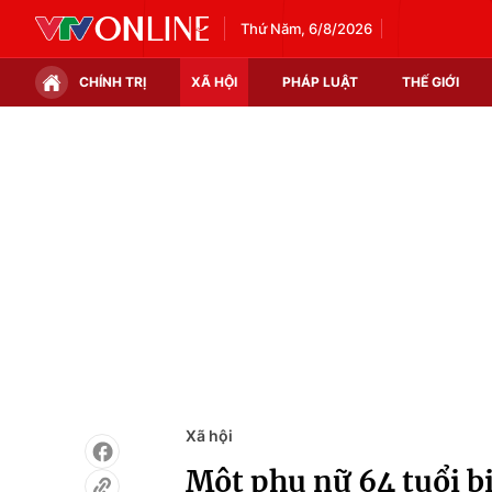
Thứ Năm, 6/8/2026
CHÍNH TRỊ
XÃ HỘI
PHÁP LUẬT
THẾ GIỚI
Chính trị
Xã hội
Thế giới
Kinh tế
Tin tức
Tài chính
Thế giới đó đây
Thị trường
Câu chuyện quốc tế
Góc doanh nghiệp
Dữ liệu và đời sống
Xã hội
Một phụ nữ 64 tuổi bị