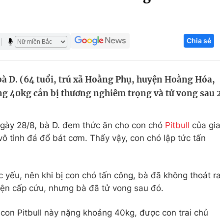
Góc ảnh
Chia sẻ
Giáo dục
Công nghệ
Tuyển sinh
Hitech Công ng
bà D. (64 tuổi, trú xã Hoằng Phụ, huyện Hoằng Hóa,
Học trực tuyến
Sản phẩm
ng 40kg cắn bị thương nghiêm trọng và tử vong sau 
g
Thị trường
Tư vấn
ngày 28/8, bà D. đem thức ăn cho con chó
Pitbull
của gi
 vô tình đá đổ bát cơm. Thấy vậy, con chó lập tức tấn
ức yếu, nên khi bị con chó tấn công, bà đã không thoát r
ện cấp cứu, nhưng bà đã tử vong sau đó.
con Pitbull này nặng khoảng 40kg, được con trai chủ