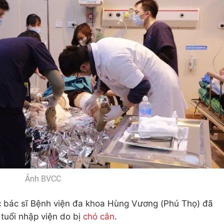
Ảnh BVCC
ác bác sĩ Bệnh viện đa khoa Hùng Vương (Phú Thọ) đã
tuổi nhập viện do bị
chó cắn
.