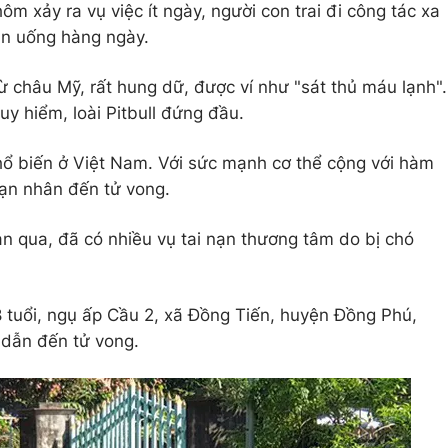
m xảy ra vụ việc ít ngày, người con trai đi công tác xa
ăn uống hàng ngày.
từ châu Mỹ, rất hung dữ, được ví như "sát thủ máu lạnh".
y hiểm, loài Pitbull đứng đầu.
hổ biến ở Việt Nam. Với sức mạnh cơ thể cộng với hàm
nạn nhân đến tử vong.
n qua, đã có nhiều vụ tai nạn thương tâm do bị chó
ổi, ngụ ấp Cầu 2, xã Đồng Tiến, huyện Đồng Phú,
ắn dẫn đến tử vong.