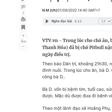
N.M (t/h)
01/09/2022 14:40 GMT+7
0
4:13
Nghe đọc bài
Giải trí
Đời sống
Điện ảnh
Du lịch
VTV.vn - Trong lúc cho chó ăn, 
Âm nhạc
Làm đẹp
Thanh Hóa) đã bị chó Pitbull nặ
Sao
Chất lượng cuộc sốn
ngày điều trị.
Theo báo Dân trí, khoảng 21h30, 
đình nuôi. Trong lúc cho ăn, bà D.
công bà D..
Bà D. vốn bị bệnh tim, tuổi cao, s
được. Mặc dù được đưa đi bệnh vi
Theo một lãnh đạo xã Hoằng Phụ, 