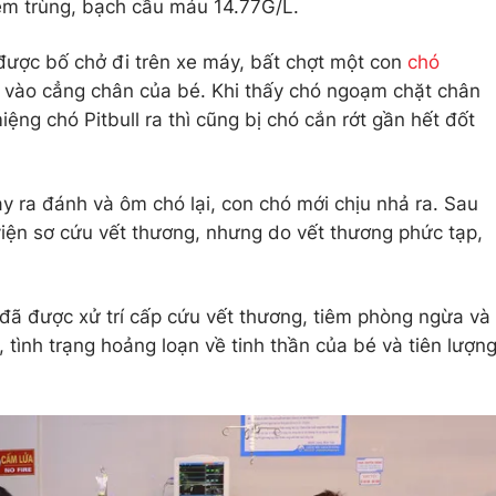
ễm trùng, bạch cầu máu 14.77G/L.
được bố chở đi trên xe máy, bất chợt một con
chó
 vào cẳng chân của bé. Khi thấy chó ngoạm chặt chân
ệng chó Pitbull ra thì cũng bị chó cắn rớt gần hết đốt
ạy ra đánh và ôm chó lại, con chó mới chịu nhả ra. Sau
iện sơ cứu vết thương, nhưng do vết thương phức tạp,
đã được xử trí cấp cứu vết thương, tiêm phòng ngừa và
, tình trạng hoảng loạn về tinh thần của bé và tiên lượn