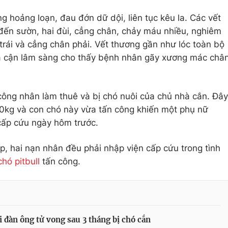
ng hoảng loạn, đau đớn dữ dội, liên tục kêu la. Các vết
 đến sườn, hai đùi, cẳng chân, chảy máu nhiều, nghiêm
y trái và cẳng chân phải. Vết thương gần như lóc toàn bộ
uả cận lâm sàng cho thấy bệnh nhân gãy xương mác châ
công nhân làm thuê và bị chó nuôi của chủ nhà cắn. Đây
40kg và con chó này vừa tấn công khiến một phụ nữ
 cấp cứu ngày hôm trước.
ếp, hai nạn nhân đều phải nhập viện cấp cứu trong tình
chó pitbull
tấn công.
 đàn ông tử vong sau 3 tháng bị chó cắn