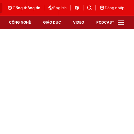
Cổng thông tin
English
Đăng nhập
CÔNG NGHỆ
GIÁO DỤC
VIDEO
PODCAST
VTV Money
VTV Thể thao
VTV Sức khoẻ
Bất động sản
Thị trường 24h
Tấm lòng Việt
Vươn mình bằng AI
VTV4
VTV8
VTV9
Lịch phát sóng
Giao lưu trực tuyến
Sự kiện