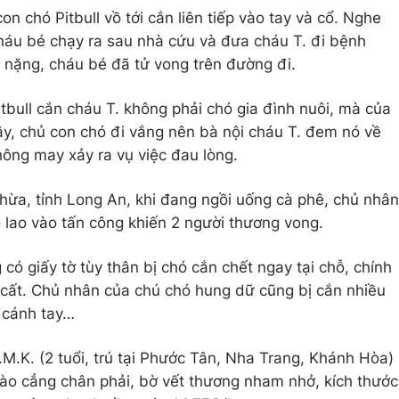
on chó Pitbull vồ tới cắn liên tiếp vào tay và cổ. Nghe
̀ cháu bé chạy ra sau nhà cứu và đưa cháu T. đi bệnh
nặng, cháu bé đã tử vong trên đường đi.
tbull cắn cháu T. không phải chó gia đình nuôi, mà của
, chủ con chó đi vắng nên bà nội cháu T. đem nó về
ông may xảy ra vụ việc đau lòng.
hừa, tỉnh Long An, khi đang ngồi uống cà phê, chủ nhân
 lao vào tấn công khiến 2 người thương vong.
ó giấy tờ tùy thân bị chó cắn chết ngay tại chỗ, chính
cất. Chủ nhân của chú chó hung dữ cũng bị cắn nhiều
 cánh tay…
M.K. (2 tuổi, trú tại Phước Tân, Nha Trang, Khánh Hòa)
ào cẳng chân phải, bờ vết thương nham nhở, kích thước