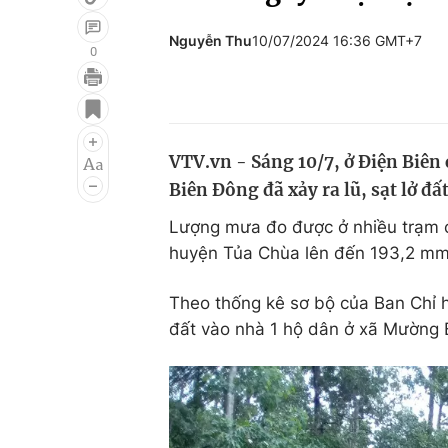
Nguyễn Thu
10/07/2024 16:36 GMT+7
0
Giải trí
Đời sống
Điện ảnh
Du lịch
VTV.vn - Sáng 10/7, ở Điện Biên
Âm nhạc
Làm đẹp
Biên Đông đã xảy ra lũ, sạt lở đấ
Sao
Chất lượng cuộc sốn
Lượng mưa đo được ở nhiều trạm c
huyện Tủa Chùa lên đến 193,2 m
Theo thống kê sơ bộ của Ban Chỉ hu
đất vào nhà 1 hộ dân ở xã Mường 