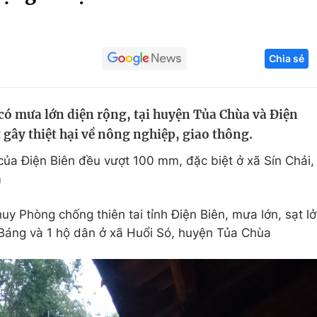
Góc ảnh
Chia sẻ
Giáo dục
Công nghệ
Tuyển sinh
Hitech Công ng
 có mưa lớn diện rộng, tại huyện Tủa Chùa và Điện
Học trực tuyến
Sản phẩm
t gây thiệt hại về nông nghiệp, giao thông.
g
Thị trường
ủa Điện Biên đều vượt 100 mm, đặc biệt ở xã Sín Chải,
Tư vấn
m
y Phòng chống thiên tai tỉnh Điện Biên, mưa lớn, sạt lở
Báng và 1 hộ dân ở xã Huổi Só, huyện Tủa Chùa