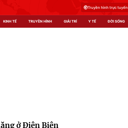
Truyền hình trực tuyến
KINH TẾ
TRUYỀN HÌNH
GIẢI TRÍ
Y TẾ
ĐỜI SỐNG
Pháp luật
Y tế
Truyền hình
Multimedia
Phim VTV
Video
Hậu trường
Shorts video
Nhân vật
Podcast
Khán giả
EMagazine
Giải sao mai
Photo
nặng ở Điện Biên
Infographic