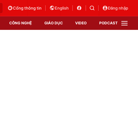
Cổng thông tin
English
Đăng nhập
CÔNG NGHỆ
GIÁO DỤC
VIDEO
PODCAST
VTV Money
VTV Thể thao
VTV Sức khoẻ
Bất động sản
Thị trường 24h
Tấm lòng Việt
Vươn mình bằng AI
VTV4
VTV8
VTV9
Lịch phát sóng
Giao lưu trực tuyến
Sự kiện