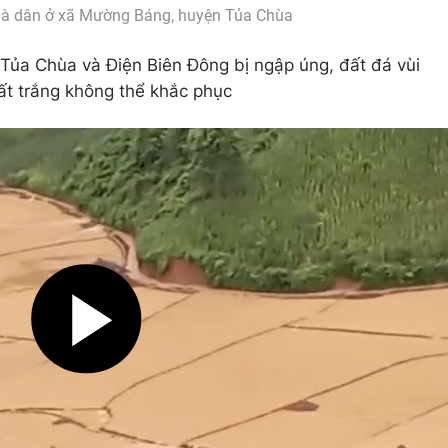
nhà dân ở xã Mường Báng, huyện Tủa Chùa
Tủa Chùa và Điện Biên Đông bị ngập úng, đất đá vùi
mất trắng không thể khắc phục