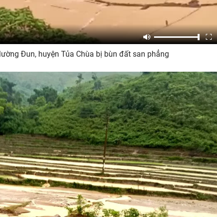
ường Đun, huyện Tủa Chùa bị bùn đất san phẳng