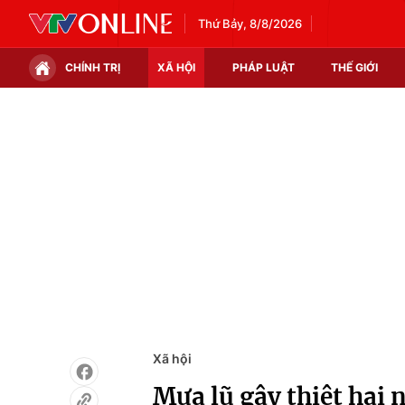
Thứ Bảy, 8/8/2026
CHÍNH TRỊ
XÃ HỘI
PHÁP LUẬT
THẾ GIỚI
Chính trị
Xã hội
Thế giới
Kinh tế
Tin tức
Tài chính
Thế giới đó đây
Thị trường
Câu chuyện quốc tế
Góc doanh nghiệp
Dữ liệu và đời sống
Xã hội
Mưa lũ gây thiệt hại 