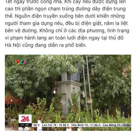
Tết ngay trước cổng nhà. Khi cây nêu được dựng lên
Phim VTV
Giải trí
cao thì phần ngọn chạm trúng đường dây điện trung
Hậu trường
thế. Nguồn điện truyền xuống bên dưới khiến những
Điện ảnh
người tham gia dựng nêu, đều bị điện giật, nằm la liệt
Đời sống
Nhân vật
bên vệ đường. Không chỉ ở các địa phương, tình trạng
Âm nhạc
Du lịch
vi phạm hành lang an toàn lưới điện ngay tại thủ đô
Khán giả
Giáo dục
Sao
Hà Nội cũng đang diễn ra phổ biến.
Làm đẹp
Giải sao mai
Tuyển sinh
Công nghệ
Chất lượng cuộc sống
Học trực tuyến
Hitech Công nghệ tương lai
Giao lưu trực tuyến
Sản phẩm
Lịch phát sóng
Thị trường
Tư vấn
Chuyên mục khác
Emagazine
Podcast