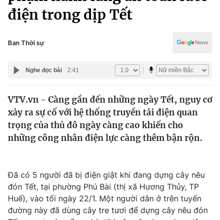
Chính trị
điện trong dịp Tết
Truyền hình
Văn hóa - Giải trí
Xã hội
Y tế
Ban Thời sự
Đời sống
Pháp luật
Công nghệ
Nghe đọc bài
2:41
Giáo dục
Y tế
VTV.vn - Càng gần đến những ngày Tết, nguy cơ
xảy ra sự cố với hệ thống truyền tải điện quan
Thế giới
trọng của thủ đô ngày càng cao khiến cho
Tin tức
những công nhân điện lực càng thêm bận rộn.
Kinh tế
Thế giới đó đây
Tài chính
Dữ liệu và đời sống
Đã có 5 người đã bị điện giật khi đang dựng cây nêu
Câu chuyện quốc tế
Thị trường
đón Tết, tại phường Phú Bài (thị xã Hương Thủy, TP
Huế), vào tối ngày 22/1. Một người dân ở trên tuyến
Truyền hình
Góc doanh nghiệp
đường này đã dùng cây tre tươi để dựng cây nêu đón