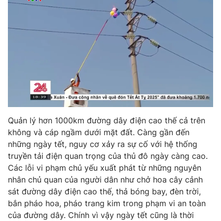
THỜI BÁO VTV
Theo dõi báo trên
Quản lý hơn 1000km đường dây điện cao thế cả trên
Cơ quan chủ quản:
Đài Truyền hình Việt Nam
không và cáp ngầm dưới mặt đất. Càng gần đến
Cơ quan báo chí:
Thời báo VTV
những ngày tết, nguy cơ xảy ra sự cố với hệ thống
Giấy phép hoạt động báo in và báo điện tử số 483/GP-BTTTT
truyền tải điện quan trọng của thủ đô ngày càng cao.
cấp ngày 29/12/2023
Các lỗi vi phạm chủ yếu xuất phát từ những nguyên
Tổng Biên tập:
Vũ Thanh Thủy
nhân chủ quan của người dân như chở hoa cây cảnh
Phó Tổng Biên tập:
Nguyễn Thị Mỹ Hạnh, Phạm Quốc Thắng,
sát đường dây điện cao thế, thả bóng bay, đèn trời,
Nguyễn Trọng Ninh
bắn pháo hoa, pháo trang kim trong phạm vi an toàn
Tổng đài VTV:
024.38 355 931 - 024.38 355 932
của đường dây. Chính vì vậy ngày tết cũng là thời