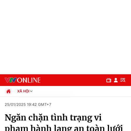
XÃ HỘI
Chính trị
25/01/2025 19:42 GMT+7
Xã hội
Ngăn chặn tình trạng vi
Pháp luật
Chuyên mục
Kinh tế
phạm hành lang an toàn lưới
Thể thao