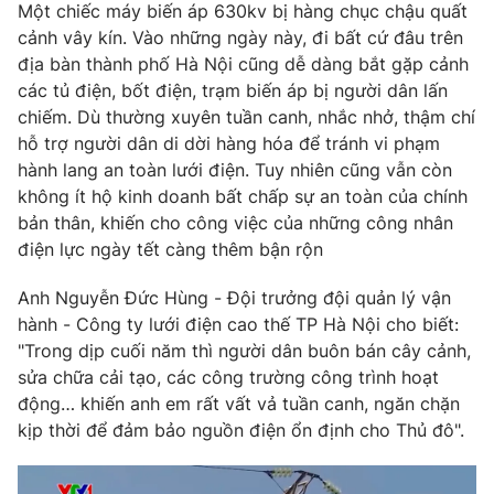
Một chiếc máy biến áp 630kv bị hàng chục chậu quất
Photo
Infographic
cảnh vây kín. Vào những ngày này, đi bất cứ đâu trên
địa bàn thành phố Hà Nội cũng dễ dàng bắt gặp cảnh
các tủ điện, bốt điện, trạm biến áp bị người dân lấn
Video
Shorts video
chiếm. Dù thường xuyên tuần canh, nhắc nhở, thậm chí
hỗ trợ người dân di dời hàng hóa để tránh vi phạm
VTV Money
VTV Thể thao
hành lang an toàn lưới điện. Tuy nhiên cũng vẫn còn
không ít hộ kinh doanh bất chấp sự an toàn của chính
bản thân, khiến cho công việc của những công nhân
VTV Sức khoẻ
Bất động sản
điện lực ngày tết càng thêm bận rộn
Thị trường 24h
Tấm lòng Việt
Anh Nguyễn Đức Hùng - Đội trưởng đội quản lý vận
hành - Công ty lưới điện cao thế TP Hà Nội cho biết:
"Trong dịp cuối năm thì người dân buôn bán cây cảnh,
VTV4
Vươn mình bằng AI
sửa chữa cải tạo, các công trường công trình hoạt
động… khiến anh em rất vất vả tuần canh, ngăn chặn
VTV9
VTV8
kịp thời để đảm bảo nguồn điện ổn định cho Thủ đô".
Liên hệ tòa soạn
English