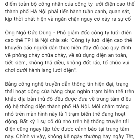
điểm toàn bộ công nhân của công ty lưới điện cao thế
Ðiện thoại Thời báo VTV:
024.66 897 897
thành phố Hà Nội phải tiến hành tuần canh, quan sát,
Email:
toasoan@vtv.vn
kịp thời phát hiện và ngăn chặn nguy cơ xảy ra sự cố
Liên hệ quảng cáo:
024-7300.7108
Ông Ngô Đức Dũng - Phó giám đốc công ty lưới điện
cao thế TP Hà Nội chia sẻ: "Công ty lưới điện cao thế
khuyến cáo người dân thực hiện đầy đủ các quy định
về phòng cháy chữa cháy, về sử dụng điện an toàn,
tiết kiệm, không thả diều, không đốt rác, tổ chức vui
chơi dưới hành lang lưới điện".
Bằng công nghệ truyền dẫn thông tin hiện đại, trạng
thái hoạt động của hàng chục nghìn trạm biến thế trên
khắp địa bàn thủ đô đều được đưa về trung tâm điều
độ hệ thống điện thành phố Hà Nội. Mỗi chấm trắng
® Cấm sao chép dưới mọi hình thức nếu không có sự chấp
nhỏ trên màn hình này là 1 trạm biến thế đang hoạt
thuận bằng văn bản. Ghi rõ nguồn VTV.vn khi phát hành lại
động. Bất kỳ 1 sự cố dù nhỏ trên hệ thống truyền tải
thông tin từ website này.
điện cũng ngay lập tức được cảnh báo tại trung tâm
này. Chính vì vậy, không kể ngày thường hay ngày Tết,