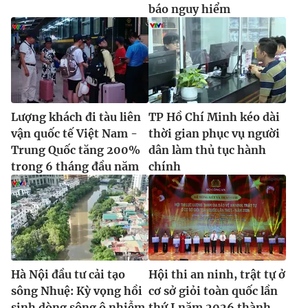
báo nguy hiểm
Lượng khách đi tàu liên
TP Hồ Chí Minh kéo dài
vận quốc tế Việt Nam -
thời gian phục vụ người
Trung Quốc tăng 200%
dân làm thủ tục hành
trong 6 tháng đầu năm
chính
Hà Nội đầu tư cải tạo
Hội thi an ninh, trật tự ở
sông Nhuệ: Kỳ vọng hồi
cơ sở giỏi toàn quốc lần
sinh dòng sông ô nhiễm
thứ I năm 2026 thành