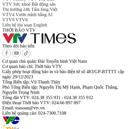
VTV Sức khoẻ
Bất động sản
Thị trường 24h
Tấm lòng Việt
VTV4
Vươn mình bằng AI
VTV9
VTV8
Liên hệ tòa soạn
English
THỜI BÁO VTV
Theo dõi báo trên
Cơ quan chủ quản:
Đài Truyền hình Việt Nam
Cơ quan báo chí:
Thời báo VTV
Giấy phép hoạt động báo in và báo điện tử số 483/GP-BTTTT cấp
ngày 29/12/2023
Tổng Biên tập:
Vũ Thanh Thủy
Phó Tổng Biên tập:
Nguyễn Thị Mỹ Hạnh, Phạm Quốc Thắng,
Nguyễn Trọng Ninh
Tổng đài VTV:
024.38 355 931 - 024.38 355 932
Ðiện thoại Thời báo VTV:
024.66 897 897
Email:
toasoan@vtv.vn
Liên hệ quảng cáo:
024-7300.7108