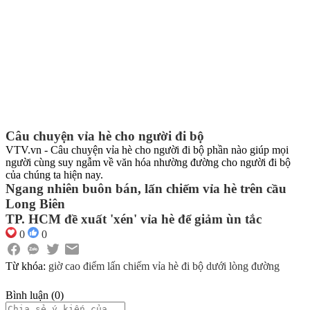
Câu chuyện vỉa hè cho người đi bộ
VTV.vn - Câu chuyện vỉa hè cho người đi bộ phần nào giúp mọi
người cùng suy ngẫm về văn hóa nhường đường cho người đi bộ
của chúng ta hiện nay.
Ngang nhiên buôn bán, lấn chiếm vỉa hè trên cầu
Long Biên
TP. HCM đề xuất 'xén' vỉa hè để giảm ùn tắc
0
0
Từ khóa:
giờ cao điểm
lấn chiếm vỉa hè
đi bộ dưới lòng đường
Bình luận
(
0
)