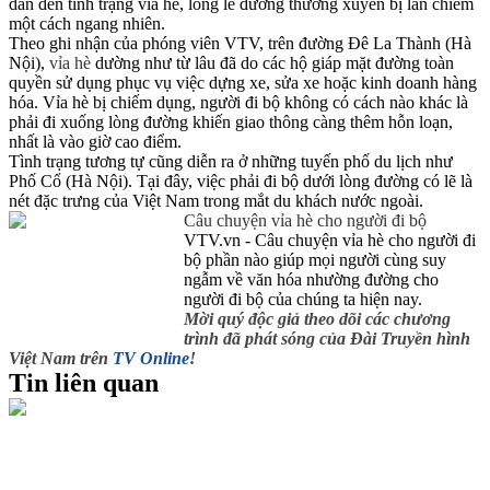
dẫn đến tình trạng vỉa hè, lòng lề đường thường xuyên bị lấn chiếm
một cách ngang nhiên.
Theo ghi nhận của phóng viên VTV, trên đường Đê La Thành (Hà
Nội),
vỉa hè
dường như từ lâu đã do các hộ giáp mặt đường toàn
quyền sử dụng phục vụ việc dựng xe, sửa xe hoặc kinh doanh hàng
hóa. Vỉa hè bị chiếm dụng, người đi bộ không có cách nào khác là
phải đi xuống lòng đường khiến giao thông càng thêm hỗn loạn,
nhất là vào giờ cao điểm.
Tình trạng tương tự cũng diễn ra ở những tuyến phố du lịch như
Phố Cổ (Hà Nội). Tại đây, việc phải đi bộ dưới lòng đường có lẽ là
nét đặc trưng của Việt Nam trong mắt du khách nước ngoài.
Câu chuyện vỉa hè cho người đi bộ
VTV.vn - Câu chuyện vỉa hè cho người đi
bộ phần nào giúp mọi người cùng suy
ngẫm về văn hóa nhường đường cho
người đi bộ của chúng ta hiện nay.
Mời quý độc giả theo dõi các chương
trình đã phát sóng của Đài Truyền hình
Việt Nam trên
TV Online
!
Tin liên quan