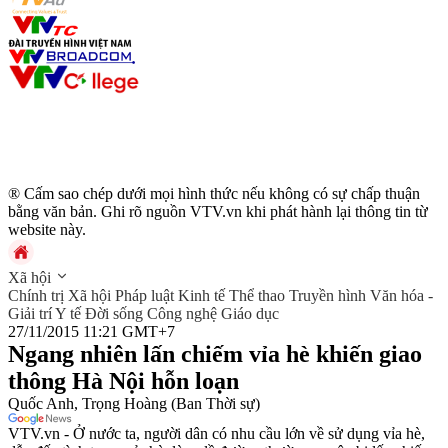
® Cấm sao chép dưới mọi hình thức nếu không có sự chấp thuận
bằng văn bản. Ghi rõ nguồn VTV.vn khi phát hành lại thông tin từ
website này.
Xã hội
Chính trị
Xã hội
Pháp luật
Kinh tế
Thể thao
Truyền hình
Văn hóa -
Giải trí
Y tế
Đời sống
Công nghệ
Giáo dục
27/11/2015 11:21 GMT+7
Ngang nhiên lấn chiếm vỉa hè khiến giao
thông Hà Nội hỗn loạn
Quốc Anh, Trọng Hoàng (Ban Thời sự)
VTV.vn - Ở nước ta, người dân có nhu cầu lớn về sử dụng vỉa hè,