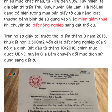
nhiều mức khác nhau, từ 70% đến 90%. Tuy nhiên, tại
Phim VTV
Giải trí
địa bàn thị trấn Trâu Quỳ, huyện Gia Lâm, Hà Nội, lại
Hậu trường
đang có hiện tượng mua bán giấy tờ của hàng loạt
Điện ảnh
thương bệnh binh để sử dụng vào việc
miễn giảm thuế
Đời sống
Nhân vật
khi chuyển đổi
đất nông nghiệp
sang đất thổ cư.
Âm nhạc
Du lịch
Khán giả
Giáo dục
Sao
Trên hồ sơ giấy tờ, trước thời điểm tháng 3 năm 2015,
Làm đẹp
Giải sao mai
khu đất hơn 3.500m2 vốn dĩ là đất nông nghiệp của 9
Tuyển sinh
hộ gia đình. Bắt đầu từ tháng 10/2016, chính thức
Công nghệ
Chất lượng cuộc sống
được UBND huyện Gia Lâm chuyển đổi mục đích sử
Học trực tuyến
Hitech Công nghệ tương lai
dụng sang đất ở.
Giao lưu trực tuyến
Sản phẩm
Lịch phát sóng
Thị trường
Tư vấn
Chuyên mục khác
Emagazine
Podcast