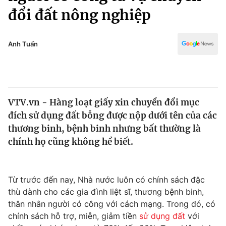
Chính trị
đổi đất nông nghiệp
Truyền hình
Văn hóa - Giải trí
Xã hội
Y tế
Anh Tuấn
Đời sống
Pháp luật
Công nghệ
Giáo dục
Y tế
VTV.vn - Hàng loạt giấy xin chuyển đổi mục
đích sử dụng đất bỗng được nộp dưới tên của các
Thế giới
thương binh, bệnh binh nhưng bất thường là
Tin tức
chính họ cũng không hề biết.
Kinh tế
Thế giới đó đây
Tài chính
Dữ liệu và đời sống
Từ trước đến nay, Nhà nước luôn có chính sách đặc
Câu chuyện quốc tế
Thị trường
thù dành cho các gia đình liệt sĩ, thương bệnh binh,
thân nhân người có công với cách mạng. Trong đó, có
Truyền hình
Góc doanh nghiệp
chính sách hỗ trợ, miễn, giảm tiền
sử dụng đất
với