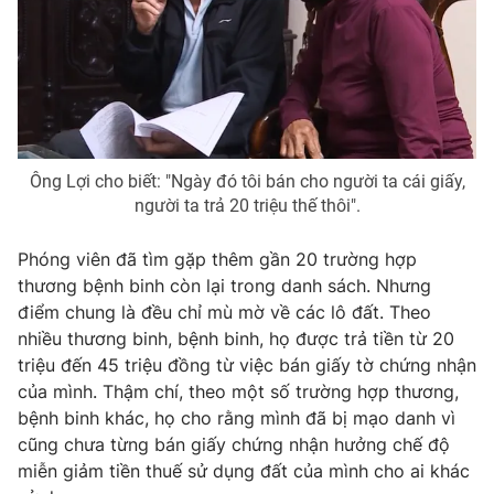
THỜI BÁO VTV
Theo dõi báo trên
Ông Lợi cho biết: "Ngày đó tôi bán cho người ta cái giấy,
người ta trả 20 triệu thế thôi".
Cơ quan chủ quản:
Đài Truyền hình Việt Nam
Phóng viên đã tìm gặp thêm gần 20 trường hợp
Cơ quan báo chí:
Thời báo VTV
thương bệnh binh còn lại trong danh sách. Nhưng
Giấy phép hoạt động báo in và báo điện tử số 483/GP-BTTTT
điểm chung là đều chỉ mù mờ về các lô đất. Theo
cấp ngày 29/12/2023
nhiều thương binh, bệnh binh, họ được trả tiền từ 20
Tổng Biên tập:
Vũ Thanh Thủy
triệu đến 45 triệu đồng từ việc bán giấy tờ chứng nhận
Phó Tổng Biên tập:
Nguyễn Thị Mỹ Hạnh, Phạm Quốc Thắng,
của mình. Thậm chí, theo một số trường hợp thương,
Nguyễn Trọng Ninh
bệnh binh khác, họ cho rằng mình đã bị mạo danh vì
Tổng đài VTV:
024.38 355 931 - 024.38 355 932
cũng chưa từng bán giấy chứng nhận hưởng chế độ
Ðiện thoại Thời báo VTV:
024.66 897 897
miễn giảm tiền thuế sử dụng đất của mình cho ai khác