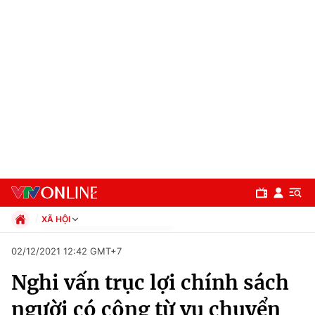
XÃ HỘI
Chính trị
02/12/2021 12:42 GMT+7
Xã hội
Nghi vấn trục lợi chính sách
Pháp luật
Chuyên mục
Kinh tế
người có công từ vụ chuyển
Thể thao