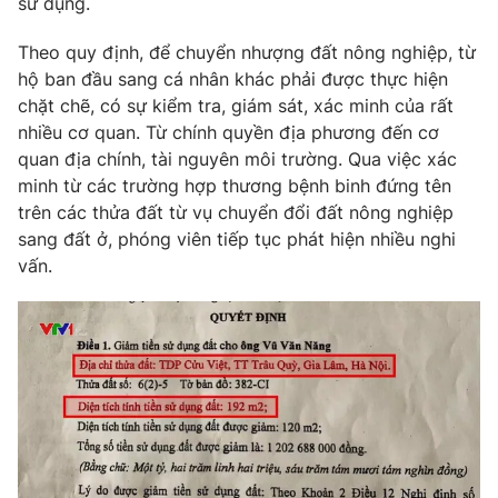
sử dụng.
Email:
toasoan@vtv.vn
Liên hệ quảng cáo:
024-7300.7108
Theo quy định, để chuyển nhượng đất nông nghiệp, từ
hộ ban đầu sang cá nhân khác phải được thực hiện
chặt chẽ, có sự kiểm tra, giám sát, xác minh của rất
nhiều cơ quan. Từ chính quyền địa phương đến cơ
quan địa chính, tài nguyên môi trường. Qua việc xác
minh từ các trường hợp thương bệnh binh đứng tên
trên các thửa đất từ vụ chuyển đổi đất nông nghiệp
sang đất ở, phóng viên tiếp tục phát hiện nhiều nghi
vấn.
® Cấm sao chép dưới mọi hình thức nếu không có sự chấp
thuận bằng văn bản. Ghi rõ nguồn VTV.vn khi phát hành lại
thông tin từ website này.