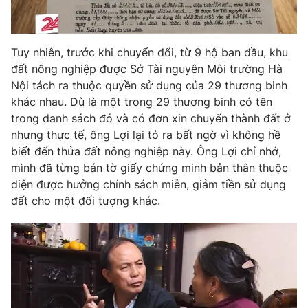
Photo
Infographic
Tuy nhiên, trước khi chuyển đổi, từ 9 hộ ban đầu, khu
Video
Shorts video
đất nông nghiệp được Sở Tài nguyên Môi trường Hà
Nội tách ra thuộc quyền sử dụng của 29 thương binh
khác nhau. Dù là một trong 29 thương binh có tên
VTV Money
VTV Thể thao
trong danh sách đó và có đơn xin chuyển thành đất ở
nhưng thực tế, ông Lợi lại tỏ ra bất ngờ vì không hề
VTV Sức khoẻ
Bất động sản
biết đến thửa đất nông nghiệp này. Ông Lợi chỉ nhớ,
mình đã từng bán tờ giấy chứng minh bản thân thuộc
Thị trường 24h
Tấm lòng Việt
diện được hưởng chính sách miễn, giảm tiền sử dụng
đất cho một đối tượng khác.
VTV4
Vươn mình bằng AI
VTV9
VTV8
Liên hệ tòa soạn
English