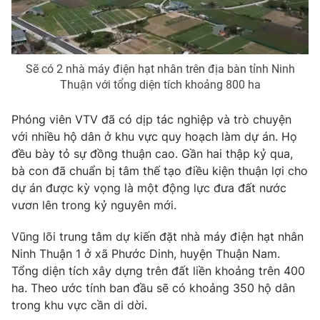
Photo
Infographic
Video
Shorts video
Sẽ có 2 nhà máy điện hạt nhân trên địa bàn tỉnh Ninh
Thuận với tổng diện tích khoảng 800 ha
VTV Money
VTV Thể thao
Phóng viên VTV đã có dịp tác nghiệp và trò chuyện
với nhiều hộ dân ở khu vực quy hoạch làm dự án. Họ
VTV Sức khoẻ
Bất động sản
đều bày tỏ sự đồng thuận cao. Gần hai thập kỷ qua,
bà con đã chuẩn bị tâm thế tạo điều kiện thuận lợi cho
dự án được kỳ vọng là một động lực đưa đất nước
Thị trường 24h
Tấm lòng Việt
vươn lên trong kỷ nguyên mới.
VTV4
Vươn mình bằng AI
Vũng lõi trung tâm dự kiến đặt nhà máy điện hạt nhân
Ninh Thuận 1 ở xã Phước Dinh, huyện Thuận Nam.
Tổng diện tích xây dựng trên đất liền khoảng trên 400
VTV9
VTV8
ha. Theo ước tính ban đầu sẽ có khoảng 350 hộ dân
trong khu vực cần di dời.
Liên hệ tòa soạn
English