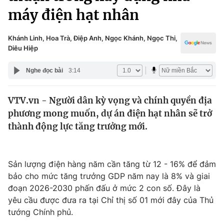
Chính trị
máy điện hạt nhân
Truyền hình
Văn hóa - Giải trí
Xã hội
Y tế
Khánh Linh, Hoa Trà, Điệp Anh, Ngọc Khánh, Ngọc Thi,
Diêu Hiệp
Đời sống
Pháp luật
Công nghệ
Nghe đọc bài
3:14
Giáo dục
Y tế
VTV.vn - Người dân kỳ vọng và chính quyền địa
phương mong muốn, dự án điện hạt nhân sẽ trở
Thế giới
thành động lực tăng trưởng mới.
Tin tức
Kinh tế
Thế giới đó đây
Sản lượng điện hàng năm cần tăng từ 12 - 16% để đảm
Tài chính
bảo cho mức tăng trưởng GDP năm nay là 8% và giai
Dữ liệu và đời sống
Câu chuyện quốc tế
đoạn 2026-2030 phấn đấu ở mức 2 con số. Đây là
Thị trường
yêu cầu được đưa ra tại Chỉ thị số 01 mới đây của Thủ
Truyền hình
Góc doanh nghiệp
tướng Chính phủ.