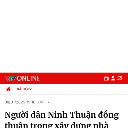
XÃ HỘI
Chính trị
08/01/2025 15:18 GMT+7
Xã hội
Người dân Ninh Thuận đồng
Pháp luật
Chuyên mục
Kinh tế
thuận trong xây dựng nhà
Thể thao