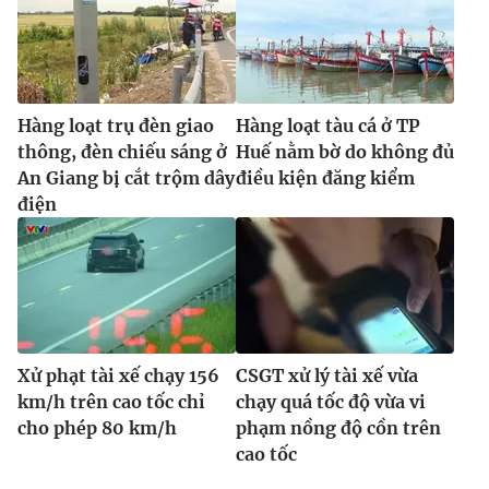
Hàng loạt trụ đèn giao
Hàng loạt tàu cá ở TP
thông, đèn chiếu sáng ở
Huế nằm bờ do không đủ
An Giang bị cắt trộm dây
điều kiện đăng kiểm
điện
Xử phạt tài xế chạy 156
CSGT xử lý tài xế vừa
km/h trên cao tốc chỉ
chạy quá tốc độ vừa vi
cho phép 80 km/h
phạm nồng độ cồn trên
cao tốc