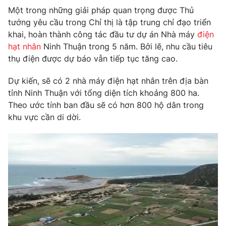
Phim VTV
Một trong những giải pháp quan trọng được Thủ
Giải trí
tướng yêu cầu trong Chỉ thị là tập trung chỉ đạo triển
Hậu trường
Điện ảnh
khai, hoàn thành công tác đầu tư dự án Nhà máy
điện
Đời sống
Nhân vật
hạt nhân
Ninh Thuận trong 5 năm. Bởi lẽ, nhu cầu tiêu
Âm nhạc
thụ điện được dự báo vẫn tiếp tục tăng cao.
Du lịch
Khán giả
Giáo dục
Sao
Dự kiến, sẽ có 2 nhà máy điện hạt nhân trên địa bàn
Làm đẹp
Giải sao mai
Tuyển sinh
tỉnh Ninh Thuận với tổng diện tích khoảng 800 ha.
Công nghệ
Chất lượng cuộc sống
Theo ước tính ban đầu sẽ có hơn 800 hộ dân trong
Học trực tuyến
khu vực cần di dời.
Hitech Công nghệ tương lai
Giao lưu trực tuyến
Sản phẩm
Lịch phát sóng
Thị trường
Tư vấn
Chuyên mục khác
Emagazine
Podcast