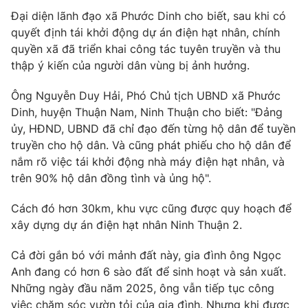
Đại diện lãnh đạo xã Phước Dinh cho biết, sau khi có
quyết định tái khởi động dự án điện hạt nhân, chính
quyền xã đã triển khai công tác tuyên truyền và thu
thập ý kiến của người dân vùng bị ảnh hưởng.
THỜI BÁO VTV
Ông Nguyễn Duy Hải, Phó Chủ tịch UBND xã Phước
Dinh, huyện Thuận Nam, Ninh Thuận cho biết: "Đảng
ủy, HĐND, UBND đã chỉ đạo đến từng hộ dân để tuyền
Theo dõi báo trên
truyền cho hộ dân. Và cũng phát phiếu cho hộ dân để
nắm rõ việc tái khởi động nhà máy điện hạt nhân, và
Cơ quan chủ quản:
Đài Truyền hình Việt Nam
trên 90% hộ dân đồng tình và ủng hộ".
Cơ quan báo chí:
Thời báo VTV
Cách đó hơn 30km, khu vực cũng được quy hoạch để
Giấy phép hoạt động báo in và báo điện tử số 483/GP-BTTTT
xây dựng dự án điện hạt nhân Ninh Thuận 2.
cấp ngày 29/12/2023
Tổng Biên tập:
Vũ Thanh Thủy
Cả đời gắn bó với mảnh đất này, gia đình ông Ngọc
Phó Tổng Biên tập:
Nguyễn Thị Mỹ Hạnh, Phạm Quốc Thắng,
Anh đang có hơn 6 sào đất để sinh hoạt và sản xuất.
Nguyễn Trọng Ninh
Những ngày đầu năm 2025, ông vẫn tiếp tục công
Tổng đài VTV:
024.38 355 931 - 024.38 355 932
việc chăm sóc vườn tỏi của gia đình. Nhưng khi được