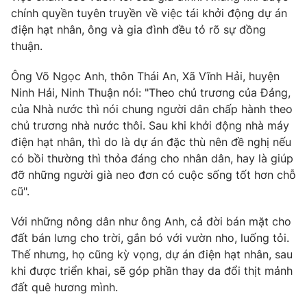
Ðiện thoại Thời báo VTV:
024.66 897 897
chính quyền tuyên truyền về việc tái khởi động dự án
Email:
toasoan@vtv.vn
điện hạt nhân, ông và gia đình đều tỏ rõ sự đồng
thuận.
Liên hệ quảng cáo:
024-7300.7108
Ông Võ Ngọc Anh, thôn Thái An, Xã Vĩnh Hải, huyện
Ninh Hải, Ninh Thuận nói: "Theo chủ trương của Đảng,
của Nhà nước thì nói chung người dân chấp hành theo
chủ trương nhà nước thôi. Sau khi khởi động nhà máy
điện hạt nhân, thì do là dự án đặc thù nên đề nghị nếu
có bồi thường thì thỏa đáng cho nhân dân, hay là giúp
đỡ những người già neo đơn có cuộc sống tốt hơn chỗ
cũ".
Với những nông dân như ông Anh, cả đời bán mặt cho
đất bán lưng cho trời, gắn bó với vườn nho, luống tỏi.
® Cấm sao chép dưới mọi hình thức nếu không có sự chấp
thuận bằng văn bản. Ghi rõ nguồn VTV.vn khi phát hành lại
Thế nhưng, họ cũng kỳ vọng, dự án điện hạt nhân, sau
thông tin từ website này.
khi được triển khai, sẽ góp phần thay da đổi thịt mảnh
đất quê hương mình.