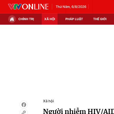
Thứ Năm, 6/8/2026
CHÍNH TRỊ
XÃ HỘI
PHÁP LUẬT
THẾ GIỚI
Chính trị
Xã hội
Thế giới
Kinh tế
Tin tức
Tài chính
Thế giới đó đây
Thị trường
Câu chuyện quốc tế
Góc doanh nghiệp
Dữ liệu và đời sống
Xã hội
Người nhiễm HIV/AID