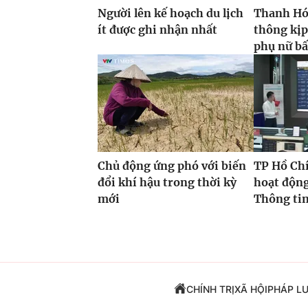
Người lên kế hoạch du lịch
Thanh Hóa
ít được ghi nhận nhất
thông kịp
phụ nữ bấ
Chủ động ứng phó với biến
TP Hồ Ch
đổi khí hậu trong thời kỳ
hoạt độn
mới
Thông tin
CHÍNH TRỊ
XÃ HỘI
PHÁP L