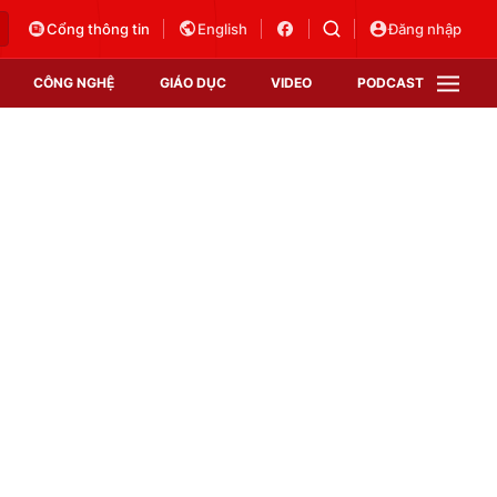
Cổng thông tin
English
Đăng nhập
CÔNG NGHỆ
GIÁO DỤC
VIDEO
PODCAST
VTV Money
VTV Thể thao
VTV Sức khoẻ
Bất động sản
Thị trường 24h
Tấm lòng Việt
Vươn mình bằng AI
VTV4
VTV8
VTV9
Lịch phát sóng
Giao lưu trực tuyến
Sự kiện