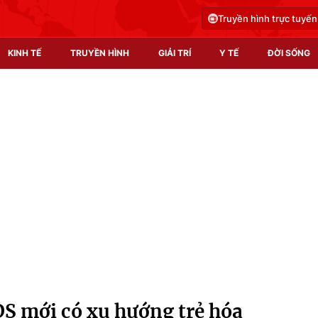
Truyền hình trực tuyến
KINH TẾ
TRUYỀN HÌNH
GIẢI TRÍ
Y TẾ
ĐỜI SỐNG
Pháp luật
Y tế
Truyền hình
Multimedia
Phim VTV
Video
Hậu trường
Shorts video
Nhân vật
Podcast
Khán giả
EMagazine
Giải sao mai
Photo
S mới có xu hướng trẻ hóa
Infographic