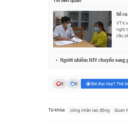
Tin liên quan
Số ca
VTV.v
nghị 
cầu p
Người nhiễm HIV chuyển sang 
0
0
Bài đọc hay? Thả t
Từ khóa:
công nhân lao động
Quan h