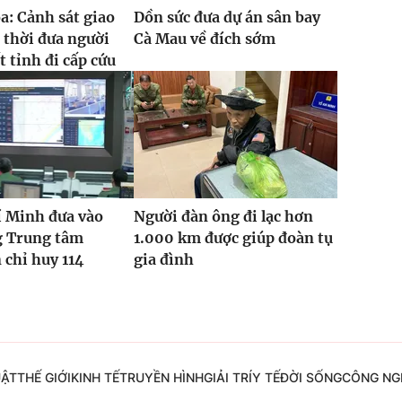
: Cảnh sát giao
Dồn sức đưa dự án sân bay
 thời đưa người
Cà Mau về đích sớm
t tỉnh đi cấp cứu
í Minh đưa vào
Người đàn ông đi lạc hơn
g Trung tâm
1.000 km được giúp đoàn tụ
 chỉ huy 114
gia đình
UẬT
THẾ GIỚI
KINH TẾ
TRUYỀN HÌNH
GIẢI TRÍ
Y TẾ
ĐỜI SỐNG
CÔNG NG