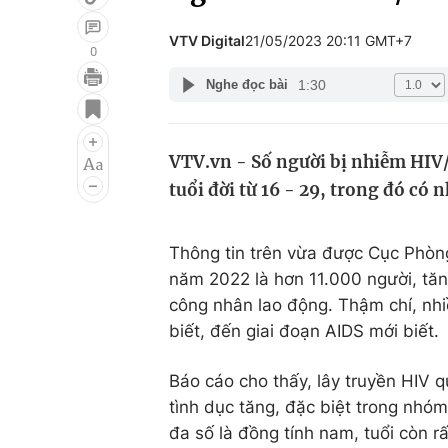
VTV Digital
21/05/2023 20:11 GMT+7
0
1:30
Nghe đọc bài
Giải trí
Đời sống
Điện ảnh
Du lịch
VTV.vn - Số người bị nhiễm HIV/
Âm nhạc
Làm đẹp
tuổi đời từ 16 - 29, trong đó có
Sao
Chất lượng cuộc sốn
Thông tin trên vừa được Cục Phò
năm 2022 là hơn 11.000 người, tăng
công nhân lao động. Thậm chí, nh
biết, đến giai đoạn AIDS mới biết.
Báo cáo cho thấy, lây truyền HIV
tình dục tăng, đặc biệt trong nhóm
đa số là đồng tính nam, tuổi còn r