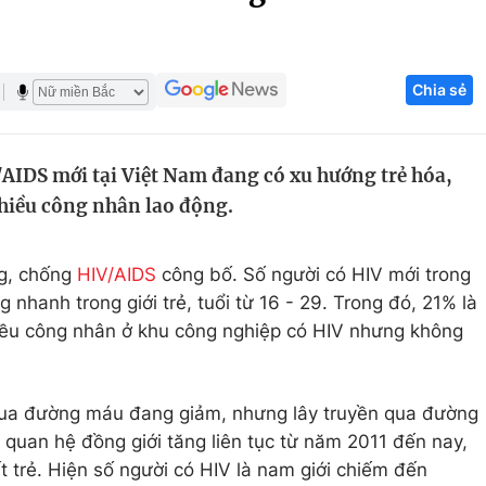
Góc ảnh
Chia sẻ
Giáo dục
Công nghệ
Tuyển sinh
Hitech Công ng
AIDS mới tại Việt Nam đang có xu hướng trẻ hóa,
Học trực tuyến
Sản phẩm
 nhiều công nhân lao động.
g
Thị trường
Tư vấn
ng, chống
HIV/AIDS
công bố. Số người có HIV mới trong
 nhanh trong giới trẻ, tuổi từ 16 - 29. Trong đó, 21% là
iều công nhân ở khu công nghiệp có HIV nhưng không
 qua đường máu đang giảm, nhưng lây truyền qua đường
 quan hệ đồng giới tăng liên tục từ năm 2011 đến nay,
ất trẻ. Hiện số người có HIV là nam giới chiếm đến