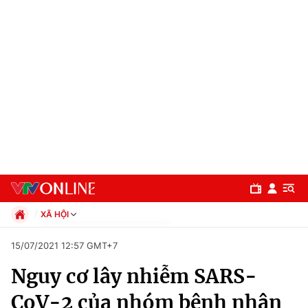
XÃ HỘI
Chính trị
15/07/2021 12:57 GMT+7
Xã hội
Nguy cơ lây nhiễm SARS-
Pháp luật
Chuyên mục
Kinh tế
CoV-2 của nhóm bệnh nhân
Thể thao