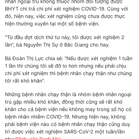
nhân ngoại trú không thuộc nhóm đối tượng được
Phim VTV
Giải trí
BHYT chi trả chi phí xét nghiệm COVID-19. Cùng với
Hậu trường
đó, hiện nay, việc xét nghiệm cũng chưa được thực
Điện ảnh
hiện thường xuyên tại một số bệnh viện.
Đời sống
Nhân vật
Âm nhạc
"Từ đầu đợt dịch thứ tư này, tôi được xét nghiệm 2
Du lịch
Khán giả
Giáo dục
Sao
lần", bà Nguyễn Thị Sự ở Bắc Giang cho hay.
Làm đẹp
Giải sao mai
Tuyển sinh
Bà Đoàn Thị Lực chia sẻ: "Nếu được xét nghiệm 1 tuần
Công nghệ
Chất lượng cuộc sống
1 lần thì chúng tôi sẽ đỡ lo hơn nhưng nếu phải chịu
Học trực tuyến
chi phí xét nghiệm thì bệnh nhân chạy thận như chúng
Hitech Công nghệ tương lai
Giao lưu trực tuyến
tôi rất khó khăn".
Sản phẩm
Những bệnh nhân chạy thận là nhóm bệnh nhân ngoại
Lịch phát sóng
Thị trường
trú gặp nhiều khó khăn, đồng thời cũng sẽ rất khó
khăn cho cả bệnh viện nếu không may trong số họ có
Tư vấn
bệnh nhân nhiễm COVID-19. Nhưng hiện nay, không
Chuyên mục khác
phải bệnh viện nào có bệnh nhân chạy thận cũng duy
Emagazine
Podcast
trì được việc xét nghiệm SARS-CoV-2 một tuần/lần