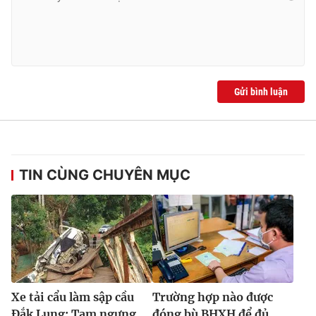
Gửi bình luận
TIN CÙNG CHUYÊN MỤC
Xe tải cẩu làm sập cầu
Trường hợp nào được
Đắk Lung: Tạm ngưng
đóng bù BHXH để đủ