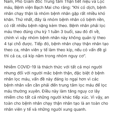
Nam, Phó Giám đốc Trung tâm Thận tiết niệu và Lọc
máu, Bệnh viện Bạch Mai cho rằng: "Khi có dịch, bệnh
nhân chạy thận là nhóm bệnh nhân gặp rất nhiều khó
khăn. Thứ nhất, đây là nhóm bệnh nhân có bệnh nền,
THỜI BÁO VTV
có rất nhiều bệnh nặng kèm theo. Bệnh nhân phải lọc
máu theo đúng chu kỳ 1 tuần 3 buổi, sau đó đi về,
chính vì vậy nhóm bệnh nhân này không quản lý theo
4 tại chỗ được. Tiếp đó, bệnh nhân chạy thận nhân tạo
Theo dõi báo trên
theo ca, nhân viên y tế làm theo kíp, nếu có vấn đề gì
thì cả ca, cả kíp nằm trong nhóm nguy cơ".
Cơ quan chủ quản:
Đài Truyền hình Việt Nam
Nhiễm COVID-19 là thách thức với tất cả mọi người
Cơ quan báo chí:
Thời báo VTV
nhưng đối với người mắc bệnh thận, đặc biệt ở bệnh
Giấy phép hoạt động báo in và báo điện tử số 483/GP-BTTTT
nhân lọc máu, vấn đề này đáng lo ngại hơn vì các
cấp ngày 29/12/2023
bệnh nhân vẫn cần phải đến trung tâm lọc máu để lọc
Tổng Biên tập:
Vũ Thanh Thủy
máu thường xuyên. Điều này làm tăng nguy cơ lây
Phó Tổng Biên tập:
Nguyễn Thị Mỹ Hạnh, Phạm Quốc Thắng,
nhiễm cho tất cả những người khác tiếp xúc. Vì vậy, an
Nguyễn Trọng Ninh
toàn cho bệnh nhân chạy thận nhân tạo là an toàn cho
Tổng đài VTV:
024.38 355 931 - 024.38 355 932
nhân viên y tế và những người xung quanh.