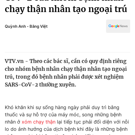
Chính trị
chạy thận nhân tạo ngoại trú
Truyền hình
Văn hóa - Giải trí
Xã hội
Y tế
Quỳnh Anh - Bằng Việt
Đời sống
Pháp luật
Công nghệ
Giáo dục
Y tế
VTV.vn - Theo các bác sĩ, cần có quy định riêng
cho nhóm bệnh nhân chạy thận nhân tạo ngoại
Thế giới
trú, trong đó bệnh nhân phải được xét nghiệm
Tin tức
SARS-CoV-2 thường xuyên.
Kinh tế
Thế giới đó đây
Tài chính
Dữ liệu và đời sống
Khó khăn khi sự sống hàng ngày phải duy trì bằng
Câu chuyện quốc tế
Thị trường
thuốc và sự hỗ trợ của máy móc, song những bệnh
nhân ở
xóm chạy thận
lại tiếp tục phải đối diện với nỗi
Truyền hình
Góc doanh nghiệp
lo do ảnh hưởng của dịch bệnh khi đây là những bệnh