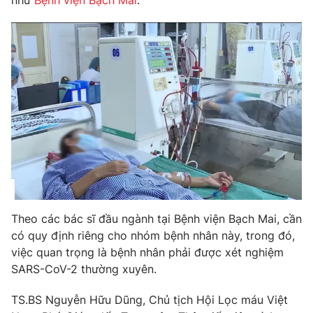
như
Bệnh viện Bạch Mai
.
Photo
Infographic
Video
Shorts video
VTV Money
VTV Thể thao
VTV Sức khoẻ
Bất động sản
Thị trường 24h
Tấm lòng Việt
Theo các bác sĩ đầu ngành tại Bệnh viện Bạch Mai, cần
VTV4
Vươn mình bằng AI
có quy định riêng cho nhóm bệnh nhân này, trong đó,
việc quan trọng là bệnh nhân phải được xét nghiệm
VTV9
VTV8
SARS-CoV-2 thường xuyên.
TS.BS Nguyễn Hữu Dũng, Chủ tịch Hội Lọc máu Việt
Liên hệ tòa soạn
English