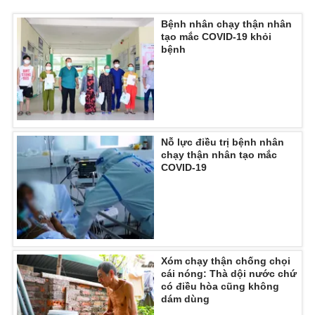
Ðiện thoại Thời báo VTV:
024.66 897 897
Bệnh nhân chạy thận nhân
Email:
toasoan@vtv.vn
tạo mắc COVID-19 khỏi
Liên hệ quảng cáo:
024-7300.7108
bệnh
Nỗ lực điều trị bệnh nhân
chạy thận nhân tạo mắc
COVID-19
® Cấm sao chép dưới mọi hình thức nếu không có sự chấp
thuận bằng văn bản. Ghi rõ nguồn VTV.vn khi phát hành lại
Xóm chạy thận chống chọi
thông tin từ website này.
cái nóng: Thà dội nước chứ
có điều hòa cũng không
dám dùng