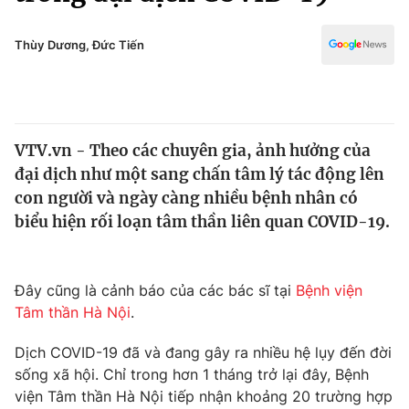
Chính trị
Truyền hình
Văn hóa - Giải trí
Thùy Dương, Đức Tiến
Xã hội
Y tế
Đời sống
Pháp luật
Công nghệ
Giáo dục
VTV.vn - Theo các chuyên gia, ảnh hưởng của
Y tế
đại dịch như một sang chấn tâm lý tác động lên
con người và ngày càng nhiều bệnh nhân có
Thế giới
biểu hiện rối loạn tâm thần liên quan COVID-19.
Tin tức
Kinh tế
Đây cũng là cảnh báo của các bác sĩ tại
Bệnh viện
Thế giới đó đây
Tài chính
Tâm thần Hà Nội
.
Dữ liệu và đời sống
Câu chuyện quốc tế
Thị trường
Dịch COVID-19 đã và đang gây ra nhiều hệ lụy đến đời
sống xã hội. Chỉ trong hơn 1 tháng trở lại đây, Bệnh
Truyền hình
Góc doanh nghiệp
viện Tâm thần Hà Nội tiếp nhận khoảng 20 trường hợp