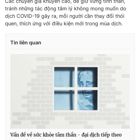
Các chuyên gia khuyến cáo, để giữ vững tinh thần,
tránh những tác động tâm lý không mong muốn do
dịch COVID-19 gây ra, mỗi người cần thay đổi thói
quen, thích ứng với điều kiện mới trong mùa dịch.
THỜI BÁO VTV
Tin liên quan
Theo dõi báo trên
Cơ quan chủ quản:
Đài Truyền hình Việt Nam
Cơ quan báo chí:
Thời báo VTV
Giấy phép hoạt động báo in và báo điện tử số 483/GP-BTTTT
cấp ngày 29/12/2023
Tổng Biên tập:
Vũ Thanh Thủy
Phó Tổng Biên tập:
Nguyễn Thị Mỹ Hạnh, Phạm Quốc Thắng,
Nguyễn Trọng Ninh
Vấn đề về sức khỏe tâm thần - đại dịch tiếp theo
Tổng đài VTV:
024.38 355 931 - 024.38 355 932