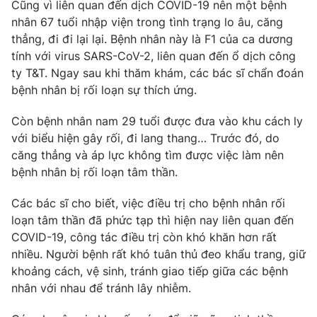
Cũng vì liên quan đến dịch COVID-19 nên một bệnh
nhân 67 tuổi nhập viện trong tình trạng lo âu, căng
Photo
Infographic
thẳng, đi đi lại lại. Bệnh nhân này là F1 của ca dương
tính với virus SARS-CoV-2, liên quan đến ổ dịch công
Video
Shorts video
ty T&T. Ngay sau khi thăm khám, các bác sĩ chẩn đoán
bệnh nhân bị rối loạn sự thích ứng.
VTV Money
VTV Thể thao
Còn bệnh nhân nam 29 tuổi được đưa vào khu cách ly
với biểu hiện gây rối, đi lang thang… Trước đó, do
VTV Sức khoẻ
Bất động sản
căng thẳng và áp lực không tìm được việc làm nên
bệnh nhân bị rối loạn tâm thần.
Thị trường 24h
Tấm lòng Việt
Các bác sĩ cho biết, việc điều trị cho bệnh nhân rối
loạn tâm thần đã phức tạp thì hiện nay liên quan đến
VTV4
Vươn mình bằng AI
COVID-19, công tác điều trị còn khó khăn hơn rất
nhiều. Người bệnh rất khó tuân thủ đeo khẩu trang, giữ
VTV9
VTV8
khoảng cách, vệ sinh, tránh giao tiếp giữa các bệnh
nhân với nhau để tránh lây nhiễm.
Liên hệ tòa soạn
English