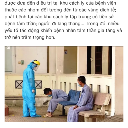
Phim VTV
được đưa đến điều trị tại khu cách ly của bệnh viện
Giải trí
thuộc các nhóm đối tượng đến từ các vùng dịch tễ;
Hậu trường
phát bệnh tại các khu cách ly tập trung; có tiền sử
Điện ảnh
Đời sống
bệnh tâm thần; người đi lang thang… Trong đó, nhiều
Nhân vật
Âm nhạc
yếu tố tác động khiến bệnh nhân tâm thần gia tăng và
Du lịch
Khán giả
trở nên trầm trọng hơn.
Giáo dục
Sao
Làm đẹp
Giải sao mai
Tuyển sinh
Công nghệ
Chất lượng cuộc sống
Học trực tuyến
Hitech Công nghệ tương lai
Giao lưu trực tuyến
Sản phẩm
Lịch phát sóng
Thị trường
Tư vấn
Chuyên mục khác
Emagazine
Podcast