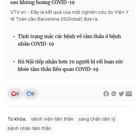
sau khủng hoảng COVID-19
Ðiện thoại Thời báo VTV:
024.66 897 897
VTV.vn - Đây là kết quả của một nghiên cứu do Viện Y
Email:
toasoan@vtv.vn
tế Toàn cầu Barcelona (ISGlobal) đưa ra.
Liên hệ quảng cáo:
024-7300.7108
Tình trạng mắc các bệnh về tâm thần ở bệnh
nhân COVID-19
Hà Nội tiếp nhận hơn 70 người bị rối loạn sức
khỏe tâm thần liên quan COVID-19
0
0
® Cấm sao chép dưới mọi hình thức nếu không có sự chấp
thuận bằng văn bản. Ghi rõ nguồn VTV.vn khi phát hành lại
Từ khóa:
bệnh viện tâm thần
sang chấn tâm lý
thông tin từ website này.
bệnh nhân tâm thần