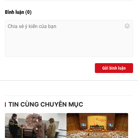
Bình luận
(
0
)
Gửi bình luận
TIN CÙNG CHUYÊN MỤC