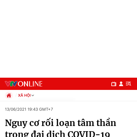
XÃ HỘI
Chính trị
13/06/2021 19:43 GMT+7
Xã hội
Nguy cơ rối loạn tâm thần
Pháp luật
Chuyên mục
Kinh tế
trong đại dịch COVID-19
Thể thao