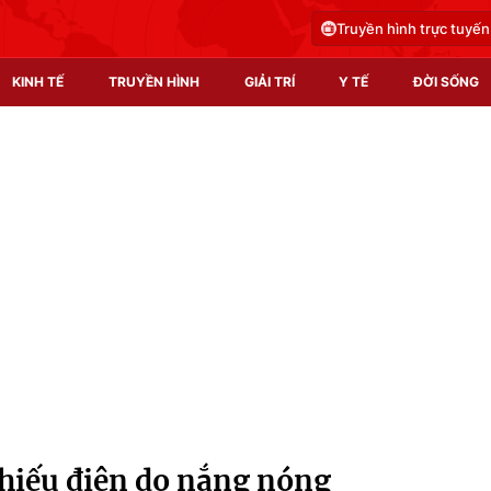
Truyền hình trực tuyến
KINH TẾ
TRUYỀN HÌNH
GIẢI TRÍ
Y TẾ
ĐỜI SỐNG
Pháp luật
Y tế
Truyền hình
Multimedia
Phim VTV
Video
Hậu trường
Shorts video
Nhân vật
Podcast
Khán giả
EMagazine
Giải sao mai
Photo
thiếu điện do nắng nóng
Infographic