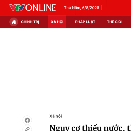
Thứ Năm, 6/8/2026
CHÍNH TRỊ
XÃ HỘI
PHÁP LUẬT
THẾ GIỚI
Chính trị
Xã hội
Thế giới
Kinh tế
Tin tức
Tài chính
Thế giới đó đây
Thị trường
Câu chuyện quốc tế
Góc doanh nghiệp
Dữ liệu và đời sống
Xã hội
Nguy cơ thiếu nước, 