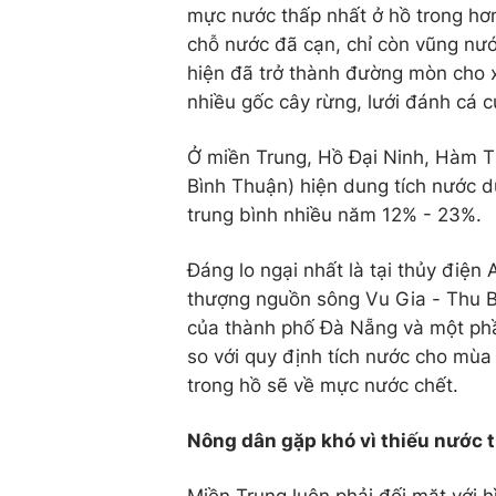
mực nước thấp nhất ở hồ trong hơn
chỗ nước đã cạn, chỉ còn vũng nướ
hiện đã trở thành đường mòn cho 
nhiều gốc cây rừng, lưới đánh cá 
Ở miền Trung, Hồ Đại Ninh, Hàm T
Bình Thuận) hiện dung tích nước d
trung bình nhiều năm 12% - 23%.
Đáng lo ngại nhất là tại thủy điệ
thượng nguồn sông Vu Gia - Thu B
của thành phố Đà Nẵng và một ph
so với quy định tích nước cho mùa 
trong hồ sẽ về mực nước chết.
Nông dân gặp khó vì thiếu nước 
Miền Trung luôn phải đối mặt với hì