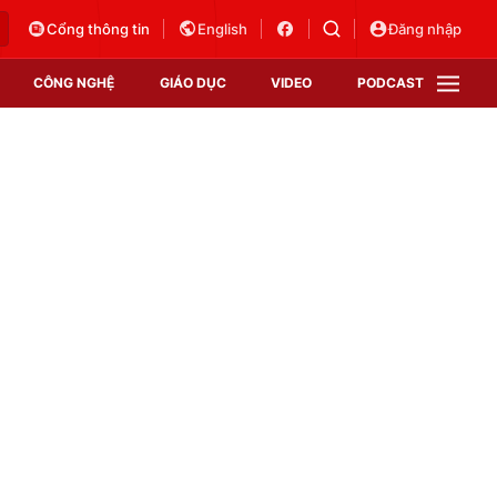
Cổng thông tin
English
Đăng nhập
CÔNG NGHỆ
GIÁO DỤC
VIDEO
PODCAST
VTV Money
VTV Thể thao
VTV Sức khoẻ
Bất động sản
Thị trường 24h
Tấm lòng Việt
Vươn mình bằng AI
VTV4
VTV8
VTV9
Lịch phát sóng
Giao lưu trực tuyến
Sự kiện