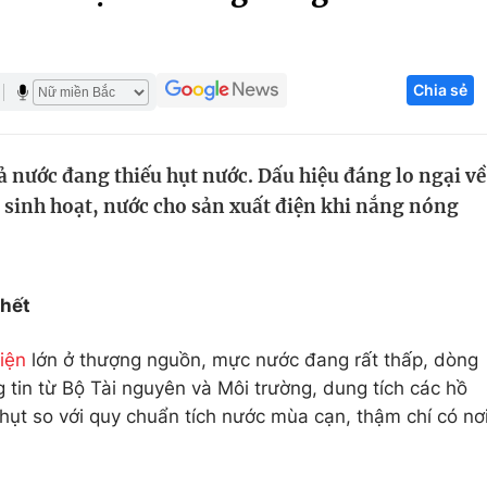
Góc ảnh
Chia sẻ
Giáo dục
Công nghệ
Tuyển sinh
Hitech Công ng
ả nước đang thiếu hụt nước. Dấu hiệu đáng lo ngại về
Học trực tuyến
Sản phẩm
, sinh hoạt, nước cho sản xuất điện khi nắng nóng
g
Thị trường
Tư vấn
chết
iện
lớn ở thượng nguồn, mực nước đang rất thấp, dòng
 tin từ Bộ Tài nguyên và Môi trường, dung tích các hồ
hụt so với quy chuẩn tích nước mùa cạn, thậm chí có nơ