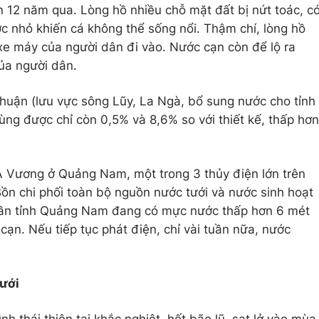
 12 năm qua. Lòng hồ nhiều chỗ mặt đất bị nứt toác, c
c nhỏ khiến cá không thể sống nổi. Thậm chí, lòng hồ
xe máy của người dân đi vào. Nước cạn còn để lộ ra
của người dân.
huận (lưu vực sông Lũy, La Ngà, bổ sung nước cho tỉnh
ùng được chỉ còn 0,5% và 8,6% so với thiết kế, thấp hơn
n A Vương ở Quảng Nam, một trong 3 thủy điện lớn trên
ồn chi phối toàn bộ nguồn nước tưới và nước sinh hoạt
ần tỉnh Quảng Nam đang có mực nước thấp hơn 6 mét
cạn. Nếu tiếp tục phát điện, chỉ vài tuần nữa, nước
tưới
nh thái thiên tai khắc nghiệt, hết bão lũ, sạt lở vào mùa