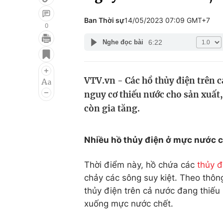
Ban Thời sự
14/05/2023 07:09 GMT+7
0
6:22
Nghe đọc bài
Giải trí
Đời sống
Điện ảnh
Du lịch
VTV.vn - Các hồ thủy điện trên c
Âm nhạc
Làm đẹp
nguy cơ thiếu nước cho sản xuất
Sao
Chất lượng cuộc sốn
còn gia tăng.
Nhiều hồ thủy điện ở mực nước 
Thời điểm này, hồ chứa các
thủy đ
chảy các sông suy kiệt. Theo thông
thủy điện trên cả nước đang thiếu 
xuống mực nước chết.