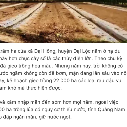
răm ha của xã Đại Hồng, huyện Đại Lộc nằm ở hạ du
này hơn chục cây số là các thủy điện lớn. Theo chu kỳ
 đã gieo trồng hoa màu. Nhưng năm nay, trời không có
nước ngầm không còn để bơm, mặn đang lấn sâu vào nộ
ày, kế hoạch gieo trồng 22.000 ha các loại rau đậu vụ
Nam khó mà thực hiện được.
n và xâm nhập mặn đến sớm hơn mọi năm, ngoài việc
500 ha trồng lúa có nguy cơ thiếu nước, tỉnh Quảng Nam
p đập ngăn mặn, giữ nước ngọt.