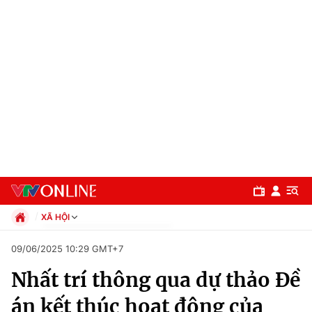
XÃ HỘI
Chính trị
09/06/2025 10:29 GMT+7
Xã hội
Nhất trí thông qua dự thảo Đề
Pháp luật
Chuyên mục
Kinh tế
án kết thúc hoạt động của
Thể thao