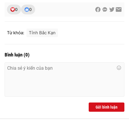
Photo
Infographic
0
0
Video
Shorts video
Từ khóa:
Tỉnh Bắc Kạn
VTV Money
VTV Thể thao
Bình luận
(
0
)
VTV Sức khoẻ
Bất động sản
Thị trường 24h
Tấm lòng Việt
VTV4
Vươn mình bằng AI
Gửi bình luận
VTV9
VTV8
Liên hệ tòa soạn
English