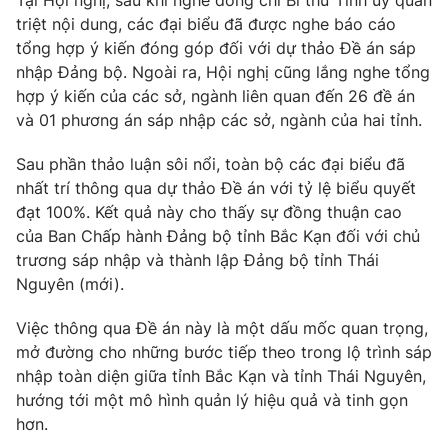
Tại Hội nghị, sau khi nghe đồng chí Bí thư Tỉnh ủy quán
Phim VTV
Giải trí
triệt nội dung, các đại biểu đã được nghe báo cáo
Hậu trường
tổng hợp ý kiến đóng góp đối với dự thảo Đề án sáp
Điện ảnh
nhập Đảng bộ. Ngoài ra, Hội nghị cũng lắng nghe tổng
Đời sống
Nhân vật
hợp ý kiến của các sở, ngành liên quan đến 26 đề án
Âm nhạc
và 01 phương án sáp nhập các sở, ngành của hai tỉnh.
Du lịch
Khán giả
Giáo dục
Sao
Làm đẹp
Sau phần thảo luận sôi nổi, toàn bộ các đại biểu đã
Giải sao mai
Tuyển sinh
nhất trí thông qua dự thảo Đề án với tỷ lệ biểu quyết
Công nghệ
Chất lượng cuộc sống
đạt 100%. Kết quả này cho thấy sự đồng thuận cao
Học trực tuyến
của Ban Chấp hành Đảng bộ tỉnh Bắc Kạn đối với chủ
Hitech Công nghệ tương lai
Giao lưu trực tuyến
trương sáp nhập và thành lập Đảng bộ tỉnh Thái
Sản phẩm
Nguyên (mới).
Lịch phát sóng
Thị trường
Việc thông qua Đề án này là một dấu mốc quan trọng,
mở đường cho những bước tiếp theo trong lộ trình sáp
Tư vấn
nhập toàn diện giữa tỉnh Bắc Kạn và tỉnh Thái Nguyên,
Chuyên mục khác
hướng tới một mô hình quản lý hiệu quả và tinh gọn
Emagazine
Podcast
hơn.