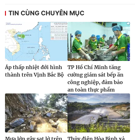
TIN CÙNG CHUYÊN MỤC
THỜI BÁO VTV
Theo dõi báo trên
Áp thấp nhiệt đới hình
TP Hồ Chí Minh tăng
thành trên Vịnh Bắc Bộ
cường giám sát bếp ăn
Cơ quan chủ quản:
Đài Truyền hình Việt Nam
công nghiệp, đảm bảo
Cơ quan báo chí:
Thời báo VTV
an toàn thực phẩm
Giấy phép hoạt động báo in và báo điện tử số 483/GP-BTTTT
cấp ngày 29/12/2023
Tổng Biên tập:
Vũ Thanh Thủy
Phó Tổng Biên tập:
Nguyễn Thị Mỹ Hạnh, Phạm Quốc Thắng,
Nguyễn Trọng Ninh
Tổng đài VTV:
024.38 355 931 - 024.38 355 932
Mưa lớn gây sạt lở trên
Thủy điện Hòa Bình xả