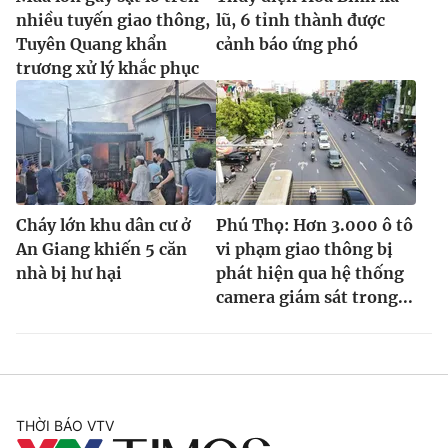
Ðiện thoại Thời báo VTV:
024.66 897 897
nhiều tuyến giao thông,
lũ, 6 tỉnh thành được
Email:
toasoan@vtv.vn
Tuyên Quang khẩn
cảnh báo ứng phó
Liên hệ quảng cáo:
trương xử lý khắc phục
024-7300.7108
Cháy lớn khu dân cư ở
Phú Thọ: Hơn 3.000 ô tô
An Giang khiến 5 căn
vi phạm giao thông bị
nhà bị hư hại
phát hiện qua hệ thống
camera giám sát trong...
® Cấm sao chép dưới mọi hình thức nếu không có sự chấp
thuận bằng văn bản. Ghi rõ nguồn VTV.vn khi phát hành lại
thông tin từ website này.
THỜI BÁO VTV