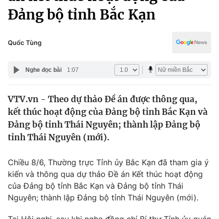
Chính trị
Đảng bộ tỉnh Bắc Kạn
Truyền hình
Văn hóa - Giải trí
Xã hội
Y tế
Quốc Tùng
Đời sống
Pháp luật
Công nghệ
Nghe đọc bài
1:07
Giáo dục
Y tế
VTV.vn - Theo dự thảo Đề án được thông qua,
kết thúc hoạt động của Đảng bộ tỉnh Bắc Kạn và
Thế giới
Đảng bộ tỉnh Thái Nguyên; thành lập Đảng bộ
Tin tức
tỉnh Thái Nguyên (mới).
Kinh tế
Thế giới đó đây
Chiều 8/6, Thường trực Tỉnh ủy Bắc Kạn đã tham gia ý
Tài chính
Dữ liệu và đời sống
kiến và thông qua dự thảo Đề án Kết thúc hoạt động
Câu chuyện quốc tế
Thị trường
của Đảng bộ tỉnh Bắc Kạn và Đảng bộ tỉnh Thái
Nguyên; thành lập Đảng bộ tỉnh Thái Nguyên (mới).
Truyền hình
Góc doanh nghiệp