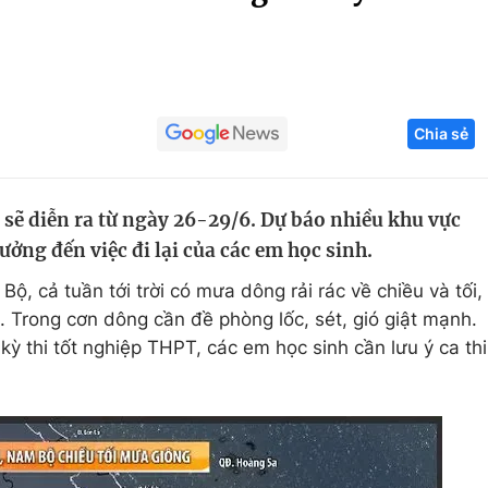
Góc ảnh
Giáo dục
Công nghệ
Chia sẻ
Tuyển sinh
Hitech Công ng
Học trực tuyến
Sản phẩm
 sẽ diễn ra từ ngày 26-29/6. Dự báo nhiều khu vực
g
Thị trường
ởng đến việc đi lại của các em học sinh.
Tư vấn
, cả tuần tới trời có mưa dông rải rác về chiều và tối,
Trong cơn dông cần đề phòng lốc, sét, gió giật mạnh.
ỳ thi tốt nghiệp THPT, các em học sinh cần lưu ý ca thi