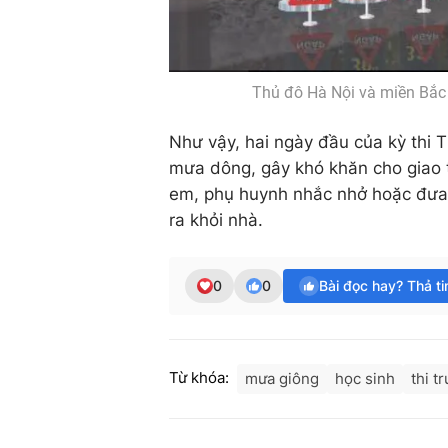
Thủ đô Hà Nội và miền Bắc
Như vậy, hai ngày đầu của kỳ thi 
mưa dông, gây khó khăn cho giao 
em, phụ huynh nhắc nhở hoặc đưa 
ra khỏi nhà.
0
0
Bài đọc hay? Thả t
Từ khóa:
mưa giông
học sinh
thi t