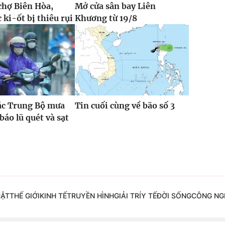
chợ Biên Hòa,
Mở cửa sân bay Liên
 ki-ốt bị thiêu rụi
Khương từ 19/8
ắc Trung Bộ mưa
Tin cuối cùng về bão số 3
báo lũ quét và sạt
UẬT
THẾ GIỚI
KINH TẾ
TRUYỀN HÌNH
GIẢI TRÍ
Y TẾ
ĐỜI SỐNG
CÔNG NG