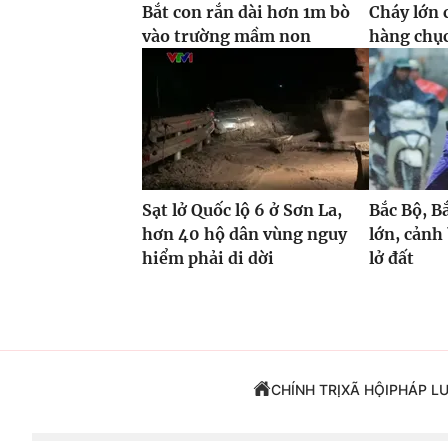
Bắt con rắn dài hơn 1m bò
Cháy lớn 
vào trường mầm non
hàng chục
Sạt lở Quốc lộ 6 ở Sơn La,
Bắc Bộ, B
hơn 40 hộ dân vùng nguy
lớn, cảnh 
hiểm phải di dời
lở đất
CHÍNH TRỊ
XÃ HỘI
PHÁP L