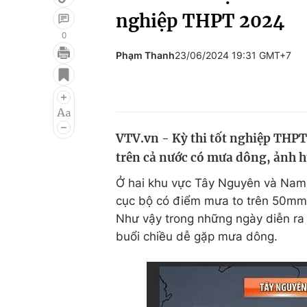
nghiệp THPT 2024
0
Phạm Thanh
23/06/2024 19:31 GMT+7
Giải trí
Đời sống
Điện ảnh
Du lịch
Âm nhạc
Làm đẹp
VTV.vn - Kỳ thi tốt nghiệp THPT
Sao
Chất lượng cuộc sốn
trên cả nước có mưa dông, ảnh hư
Ở hai khu vực Tây Nguyên và Nam Bộ
cục bộ có điểm mưa to trên 50mm. 
Như vậy trong những ngày diễn ra k
buổi chiều dễ gặp mưa dông.