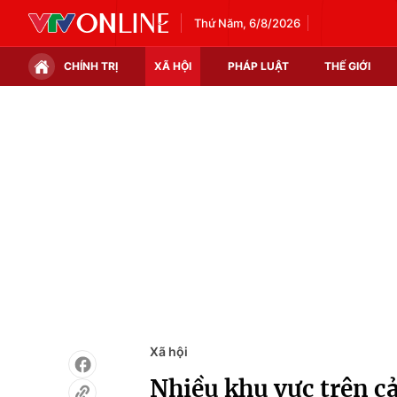
Thứ Năm, 6/8/2026
CHÍNH TRỊ
XÃ HỘI
PHÁP LUẬT
THẾ GIỚI
Chính trị
Xã hội
Thế giới
Kinh tế
Tin tức
Tài chính
Thế giới đó đây
Thị trường
Câu chuyện quốc tế
Góc doanh nghiệp
Dữ liệu và đời sống
Xã hội
Nhiều khu vực trên cả