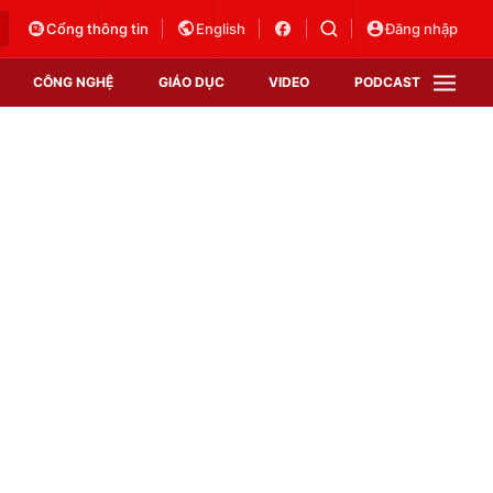
Cổng thông tin
English
Đăng nhập
CÔNG NGHỆ
GIÁO DỤC
VIDEO
PODCAST
VTV Money
VTV Thể thao
VTV Sức khoẻ
Bất động sản
Thị trường 24h
Tấm lòng Việt
Vươn mình bằng AI
VTV4
VTV8
VTV9
Lịch phát sóng
Giao lưu trực tuyến
Sự kiện