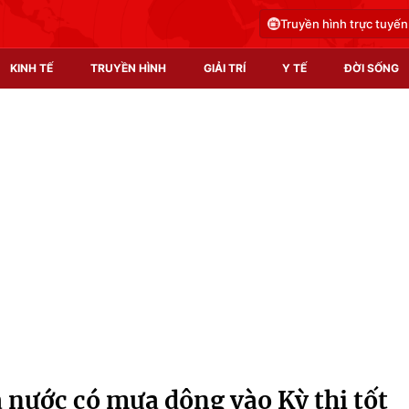
Truyền hình trực tuyến
KINH TẾ
TRUYỀN HÌNH
GIẢI TRÍ
Y TẾ
ĐỜI SỐNG
Pháp luật
Y tế
Truyền hình
Multimedia
Phim VTV
Video
Hậu trường
Shorts video
Nhân vật
Podcast
Khán giả
EMagazine
Giải sao mai
Photo
 nước có mưa dông vào Kỳ thi tốt
Infographic