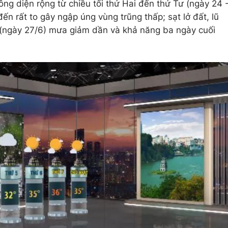
ng diện rộng từ chiều tối thứ Hai đến thứ Tư (ngày 24 
ến rất to gây ngập úng vùng trũng thấp; sạt lở đất, lũ
 (ngày 27/6) mưa giảm dần và khả năng ba ngày cuối