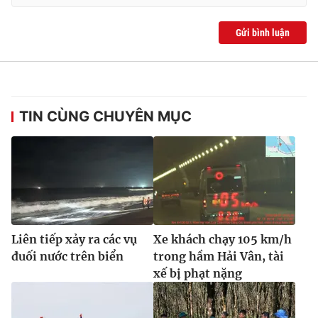
Ðiện thoại Thời báo VTV:
024.66 897 897
Email:
toasoan@vtv.vn
Gửi bình luận
Liên hệ quảng cáo:
024-7300.7108
TIN CÙNG CHUYÊN MỤC
Liên tiếp xảy ra các vụ
Xe khách chạy 105 km/h
® Cấm sao chép dưới mọi hình thức nếu không có sự chấp
đuối nước trên biển
trong hầm Hải Vân, tài
thuận bằng văn bản. Ghi rõ nguồn VTV.vn khi phát hành lại
xế bị phạt nặng
thông tin từ website này.