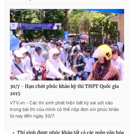
Photo
Infographic
Video
Shorts video
VTV Money
VTV Thể thao
VTV Sức khoẻ
Bất động sản
Thị trường 24h
Tấm lòng Việt
30/7 - Hạn chót phúc khảo kỳ thi THPT Quốc gia
2015
VTV4
Vươn mình bằng AI
VTV.vn - Các thí sinh phát hiện bất kỳ sai sót nào
trong bài thi của mình có thể nộp đơn xin phúc khảo
VTV9
VTV8
từ nay đến ngày 30/7.
Liên hệ tòa soạn
English
Thí sinh được phúc khảo tất cả các môn văn hóa