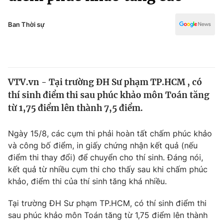
Chính trị
Truyền hình
Văn hóa - Giải trí
Ban Thời sự
Xã hội
Y tế
Đời sống
Pháp luật
Công nghệ
Giáo dục
VTV.vn - Tại trường ĐH Sư phạm TP.HCM , có
Y tế
thí sinh điểm thi sau phúc khảo môn Toán tăng
từ 1,75 điểm lên thành 7,5 điểm.
Thế giới
Ngày 15/8, các cụm thi phải hoàn tất chấm phúc khảo
Tin tức
và công bố điểm, in giấy chứng nhận kết quả (nếu
Kinh tế
điểm thi thay đổi) để chuyển cho thí sinh. Đáng nói,
Thế giới đó đây
Tài chính
kết quả từ nhiều cụm thi cho thấy sau khi chấm phúc
Dữ liệu và đời sống
Câu chuyện quốc tế
khảo, điểm thi của thí sinh tăng khá nhiều.
Thị trường
Tại trường ĐH Sư phạm TP.HCM, có thí sinh điểm thi
Truyền hình
Góc doanh nghiệp
sau phúc khảo môn Toán tăng từ 1,75 điểm lên thành