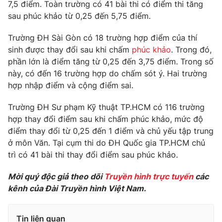
Phim VTV
7,5 điểm. Toàn trường có 41 bài thi có điểm thi tăng
Giải trí
sau phúc khảo từ 0,25 đến 5,75 điểm.
Hậu trường
Điện ảnh
Trường ĐH Sài Gòn có 18 trường hợp điểm của thí
Đời sống
Nhân vật
sinh được thay đổi sau khi chấm
phúc khảo
. Trong đó,
Âm nhạc
Du lịch
phần lớn là điểm tăng từ 0,25 đến 3,75 điểm. Trong số
Khán giả
Giáo dục
Sao
này, có đến 16 trường hợp do chấm sót ý. Hai trường
Làm đẹp
Giải sao mai
hợp nhập điểm và cộng điểm sai.
Tuyển sinh
Công nghệ
Chất lượng cuộc sống
Trường ĐH Sư phạm Kỹ thuật TP.HCM có 116 trường
Học trực tuyến
Hitech Công nghệ tương lai
hợp thay đổi điểm sau khi chấm phúc khảo, mức độ
Giao lưu trực tuyến
điểm thay đổi từ 0,25 đến 1 điểm và chủ yếu tập trung
Sản phẩm
ở môn Văn. Tại cụm thi do ĐH Quốc gia TP.HCM chủ
Lịch phát sóng
trì có 41 bài thi thay đổi điểm sau phúc khảo.
Thị trường
Mời quý độc giả theo dõi
Truyền hình trực tuyến
các
Tư vấn
kênh của Đài Truyền hình Việt Nam.
Chuyên mục khác
Emagazine
Podcast
Tin liên quan