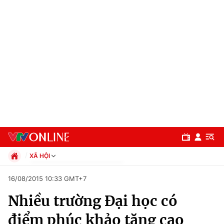
XÃ HỘI
Chính trị
16/08/2015 10:33 GMT+7
Xã hội
Nhiều trường Đại học có
Pháp luật
Chuyên mục
Kinh tế
điểm phúc khảo tăng cao
Thể thao