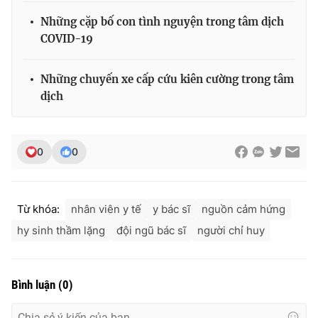
Ðiện thoại Thời báo VTV:
024.66 897 897
Những cặp bố con tình nguyện trong tâm dịch
Email:
toasoan@vtv.vn
COVID-19
Liên hệ quảng cáo:
024-7300.7108
Những chuyến xe cấp cứu kiên cường trong tâm
dịch
0
0
Từ khóa:
nhân viên y tế
y bác sĩ
nguồn cảm hứng
hy sinh thầm lặng
đội ngũ bác sĩ
người chỉ huy
® Cấm sao chép dưới mọi hình thức nếu không có sự chấp
thuận bằng văn bản. Ghi rõ nguồn VTV.vn khi phát hành lại
thông tin từ website này.
Bình luận
(
0
)