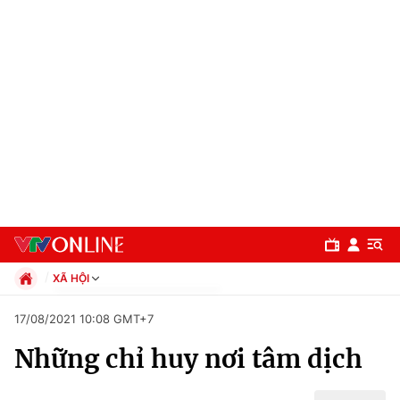
XÃ HỘI
Chính trị
17/08/2021 10:08 GMT+7
Xã hội
Những chỉ huy nơi tâm dịch
Pháp luật
Chuyên mục
Kinh tế
Thể thao