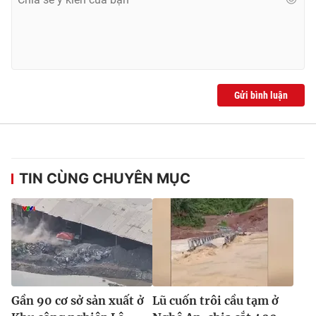
Gửi bình luận
TIN CÙNG CHUYÊN MỤC
Gần 90 cơ sở sản xuất ở
Lũ cuốn trôi cầu tạm ở