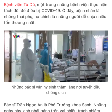
Phim VTV
Bệnh viện Từ Dũ
, một trong những bệnh viện thực hiện
Giải trí
tách đôi để điều trị COVID-19. Ở đây, bệnh nhân là
Hậu trường
Điện ảnh
những thai phụ, họ chính là những người dễ chịu nhiều
Đời sống
Nhân vật
tổn thương nhất.
Âm nhạc
Du lịch
Khán giả
Giáo dục
Sao
Làm đẹp
Giải sao mai
Tuyển sinh
Công nghệ
Chất lượng cuộc sống
Học trực tuyến
Hitech Công nghệ tương lai
Giao lưu trực tuyến
Sản phẩm
Lịch phát sóng
Thị trường
Những bác sĩ vẫn hy sinh thầm lặng nơi tuyến đầu
Tư vấn
chống dịch
Chuyên mục khác
Bác sĩ Trần Ngọc An là Phó Trưởng khoa Sanh. Những
Emagazine
Podcast
ngày này, anh phải gánh trên vai nhiều trách nhiệm,