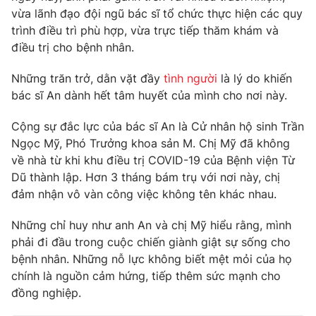
vừa lãnh đạo đội ngũ bác sĩ tổ chức thực hiện các quy
Photo
Infographic
trình điều trì phù hợp, vừa trực tiếp thăm khám và
điều trị cho bệnh nhân.
Video
Shorts video
Những trăn trở, dằn vặt đầy
tình người
là lý do khiến
bác sĩ An dành hết tâm huyết của mình cho nơi này.
VTV Money
VTV Thể thao
Cộng sự đắc lực của bác sĩ An là Cử nhân hộ sinh Trần
Ngọc Mỹ, Phó Trưởng khoa sản M. Chị Mỹ đã không
VTV Sức khoẻ
Bất động sản
về nhà từ khi khu điều trị COVID-19 của Bệnh viện Từ
Dũ thành lập. Hơn 3 tháng bám trụ với nơi này, chị
Thị trường 24h
Tấm lòng Việt
đảm nhận vô vàn công việc không tên khác nhau.
Những chỉ huy như anh An và chị Mỹ hiểu rằng, mình
VTV4
Vươn mình bằng AI
phải đi đầu trong cuộc chiến giành giật sự sống cho
bệnh nhân. Những nỗ lực không biết mệt mỏi của họ
VTV9
VTV8
chính là nguồn cảm hứng, tiếp thêm sức mạnh cho
đồng nghiệp.
Liên hệ tòa soạn
English