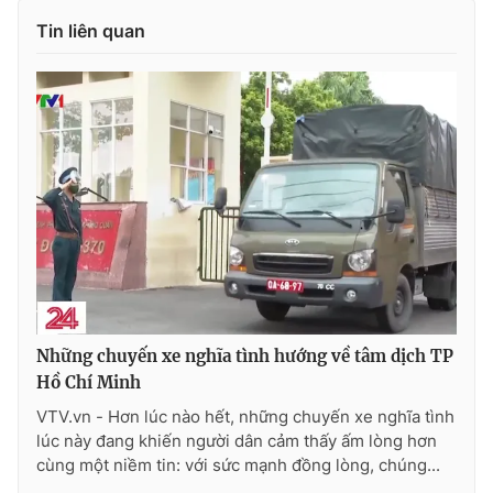
Tin liên quan
THỜI BÁO VTV
Theo dõi báo trên
Cơ quan chủ quản:
Đài Truyền hình Việt Nam
Cơ quan báo chí:
Thời báo VTV
Giấy phép hoạt động báo in và báo điện tử số 483/GP-BTTTT
Những chuyến xe nghĩa tình hướng về tâm dịch TP
cấp ngày 29/12/2023
Hồ Chí Minh
Tổng Biên tập:
Vũ Thanh Thủy
VTV.vn - Hơn lúc nào hết, những chuyến xe nghĩa tình
Phó Tổng Biên tập:
Nguyễn Thị Mỹ Hạnh, Phạm Quốc Thắng,
lúc này đang khiến người dân cảm thấy ấm lòng hơn
Nguyễn Trọng Ninh
cùng một niềm tin: với sức mạnh đồng lòng, chúng...
Tổng đài VTV:
024.38 355 931 - 024.38 355 932