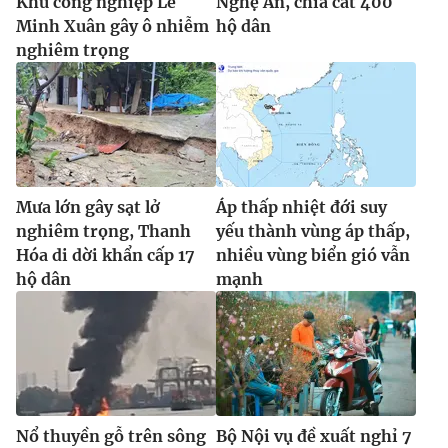
Khu công nghiệp Lê
Nghệ An, chia cắt 400
Minh Xuân gây ô nhiễm
hộ dân
nghiêm trọng
Mưa lớn gây sạt lở
Áp thấp nhiệt đới suy
nghiêm trọng, Thanh
yếu thành vùng áp thấp,
Hóa di dời khẩn cấp 17
nhiều vùng biển gió vẫn
hộ dân
mạnh
Nổ thuyền gỗ trên sông
Bộ Nội vụ đề xuất nghỉ 7