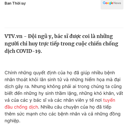
Chính trị
Ban Thời sự
Truyền hình
Văn hóa - Giải trí
Xã hội
Y tế
Đời sống
Pháp luật
VTV.vn - Đội ngũ y, bác sĩ được coi là những
Công nghệ
người chỉ huy trực tiếp trong cuộc chiến chống
Giáo dục
dịch COVID-19.
Y tế
Thế giới
Chính những quyết định của họ đã giúp nhiều bệnh
nhân thoát khỏi lằn sinh tử và những hiểm họa mà đại
Tin tức
Kinh tế
dịch gây ra. Nhưng không phải ai trong chúng ta cũng
Thế giới đó đây
biết đến những hy sinh thầm lặng, những khó khăn, vất
Tài chính
vả của các y bác sĩ và các nhân viên y tế nơi
tuyến
Dữ liệu và đời sống
Câu chuyện quốc tế
đầu chống dịch
. Nhiều câu chuyện của họ đã tiếp
Thị trường
thêm sức mạnh cho các bệnh nhân và cả những đồng
Truyền hình
Góc doanh nghiệp
nghiệp.