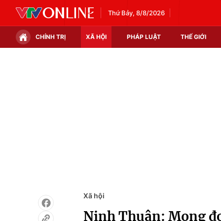
Thứ Bảy, 8/8/2026
CHÍNH TRỊ
XÃ HỘI
PHÁP LUẬT
THẾ GIỚI
Chính trị
Xã hội
Thế giới
Kinh tế
Tin tức
Tài chính
Thế giới đó đây
Thị trường
Câu chuyện quốc tế
Góc doanh nghiệp
Dữ liệu và đời sống
Xã hội
Ninh Thuận: Mong đợi