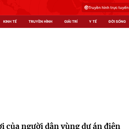
Truyền hình trực tuyến
KINH TẾ
TRUYỀN HÌNH
GIẢI TRÍ
Y TẾ
ĐỜI SỐNG
Pháp luật
Y tế
Truyền hình
Multimedia
Phim VTV
Video
Hậu trường
Shorts video
Nhân vật
Podcast
Khán giả
EMagazine
Giải sao mai
Photo
 của người dân vùng dự án điện
Infographic