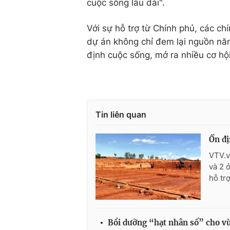
cuộc sống lâu dài".
Với sự hỗ trợ từ Chính phủ, các ch
dự án không chỉ đem lại nguồn nă
định cuộc sống, mở ra nhiều cơ hội
Tin liên quan
Ổn đị
VTV.v
và 2 
hỗ trợ
Bồi dưỡng “hạt nhân số” cho vù