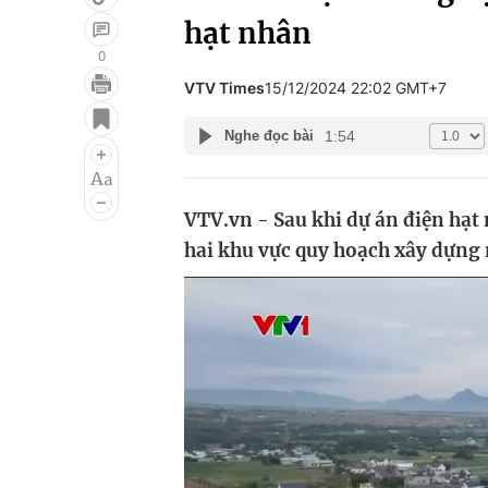
hạt nhân
0
VTV Times
15/12/2024 22:02 GMT+7
Giải trí
Đời sống
1:54
Nghe đọc bài
Điện ảnh
Du lịch
Âm nhạc
Làm đẹp
VTV.vn - Sau khi dự án điện hạt
Sao
Chất lượng cuộc sốn
hai khu vực quy hoạch xây dựng 