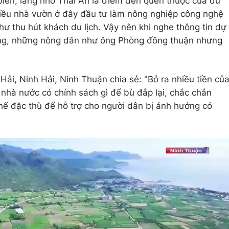
iển, làng nho Thái An là điểm đến quen thuộc của du
iều nhà vườn ở đây đầu tư làm nông nghiệp công nghệ
hư thu hút khách du lịch. Vậy nên khi nghe thông tin dự
ộng, những nông dân như ông Phòng đồng thuận nhưng
̉i, Ninh Hải, Ninh Thuận chia sẻ: "Bỏ ra nhiều tiền củ
 nhà nước có chính sách gì để bù đắp lại, chắc chắn
 đặc thù để hỗ trợ cho người dân bị ảnh hưởng có