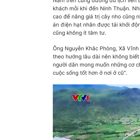
Nằm trên cung đường du lịch ven b
khách mỗi khi đến Ninh Thuận. Nh
cao để nâng giá trị cây nho cũng n
án điện hạt nhân được tái khởi đ
cũng không ít tâm tư.
Ông Nguyễn Khắc Phòng, Xã Vĩnh Ha
theo hướng lâu dài nên không biết
người dân mong muốn những cơ chế
cuộc sống tốt hơn ở nơi ở cũ".