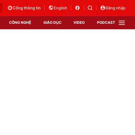
Cổng thông tin
English
Đăng nhập
CÔNG NGHỆ
GIÁO DỤC
VIDEO
PODCAST
VTV Money
VTV Thể thao
VTV Sức khoẻ
Bất động sản
Thị trường 24h
Tấm lòng Việt
Vươn mình bằng AI
VTV4
VTV8
VTV9
Lịch phát sóng
Giao lưu trực tuyến
Sự kiện