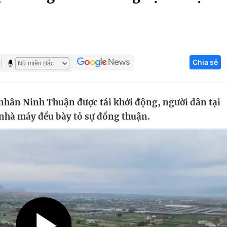
Góc ảnh
Giáo dục
Công nghệ
Chia sẻ
Tuyển sinh
Hitech Công ng
Học trực tuyến
Sản phẩm
 nhân Ninh Thuận được tái khởi động, người dân tại
g
Thị trường
nhà máy đều bày tỏ sự đồng thuận.
Tư vấn