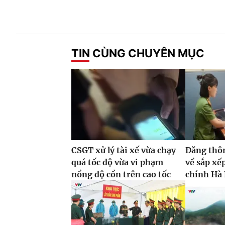
TIN CÙNG CHUYÊN MỤC
CSGT xử lý tài xế vừa chạy
Đăng thôn
quá tốc độ vừa vi phạm
về sắp xế
nồng độ cồn trên cao tốc
chính Hà 