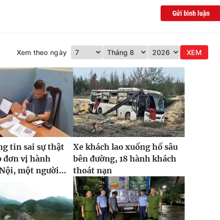
Gửi bình luận
Xem theo ngày
XEM
g tin sai sự thật
Xe khách lao xuống hố sâu
p đơn vị hành
bên đường, 18 hành khách
Nội, một người...
thoát nạn