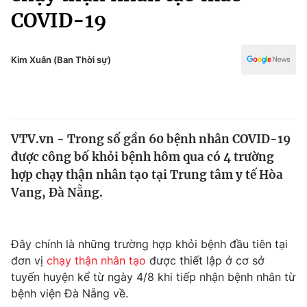
Chính trị
COVID-19
Truyền hình
Văn hóa - Giải trí
Xã hội
Y tế
Kim Xuân (Ban Thời sự)
Đời sống
Pháp luật
Công nghệ
Giáo dục
Y tế
VTV.vn - Trong số gần 60 bệnh nhân COVID-19
được công bố khỏi bệnh hôm qua có 4 trường
Thế giới
hợp chạy thận nhân tạo tại Trung tâm y tế Hòa
Tin tức
Vang, Đà Nẵng.
Kinh tế
Thế giới đó đây
Tài chính
Dữ liệu và đời sống
Đây chính là những trường hợp khỏi bệnh đầu tiên tại
Câu chuyện quốc tế
Thị trường
đơn vị
chạy thận nhân tạo
được thiết lập ở cơ sở
tuyến huyện kể từ ngày 4/8 khi tiếp nhận bệnh nhân từ
Truyền hình
Góc doanh nghiệp
bệnh viện Đà Nẵng về.