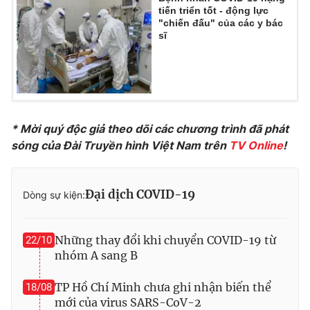
Ðiện thoại Thời báo VTV:
024.66 897 897
tiến triển tốt - động lực
"chiến đấu" của các y bác
Email:
toasoan@vtv.vn
sĩ
Liên hệ quảng cáo:
024-7300.7108
* Mời quý độc giả theo dõi các chương trình đã phát
sóng của Đài Truyền hình Việt Nam trên
TV Online
!
Đại dịch COVID-19
Dòng sự kiện:
Những thay đổi khi chuyển COVID-19 từ
22/10
® Cấm sao chép dưới mọi hình thức nếu không có sự chấp
nhóm A sang B
thuận bằng văn bản. Ghi rõ nguồn VTV.vn khi phát hành lại
thông tin từ website này.
TP Hồ Chí Minh chưa ghi nhận biến thể
18/08
mới của virus SARS-CoV-2