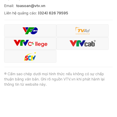
Email:
toasoan@vtv.vn
Liên hệ quảng cáo:
(024) 626 79595
® Cấm sao chép dưới mọi hình thức nếu không có sự chấp
thuận bằng văn bản. Ghi rõ nguồn VTV.vn khi phát hành lại
thông tin từ website này.