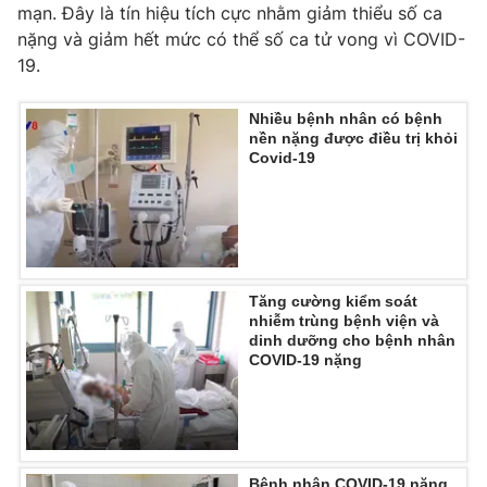
mạn. Đây là tín hiệu tích cực nhằm giảm thiểu số ca
nặng và giảm hết mức có thể số ca tử vong vì COVID-
19.
THỜI BÁO VTV
Nhiều bệnh nhân có bệnh
nền nặng được điều trị khỏi
Covid-19
Theo dõi báo trên
Cơ quan chủ quản:
Đài Truyền hình Việt Nam
Tăng cường kiểm soát
Cơ quan báo chí:
Thời báo VTV
nhiễm trùng bệnh viện và
Giấy phép hoạt động báo in và báo điện tử số 483/GP-BTTTT
dinh dưỡng cho bệnh nhân
cấp ngày 29/12/2023
COVID-19 nặng
Tổng Biên tập:
Vũ Thanh Thủy
Phó Tổng Biên tập:
Nguyễn Thị Mỹ Hạnh, Phạm Quốc Thắng,
Nguyễn Trọng Ninh
Tổng đài VTV:
024.38 355 931 - 024.38 355 932
Bệnh nhân COVID-19 nặng