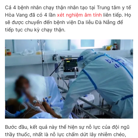
Phim VTV
Giải trí
Cả 4 bệnh nhân chạy thận nhân tạo tại Trung tâm y tế
Hậu trường
Hòa Vang đã có 4 lần
xét nghiệm âm tính
liên tiếp. Họ
Điện ảnh
sẽ được chuyển đến bệnh viện Da liễu Đà Nẵng để
Đời sống
Nhân vật
tiếp tục chu kỳ chạy thận.
Âm nhạc
Du lịch
Khán giả
Giáo dục
Sao
Làm đẹp
Giải sao mai
Tuyển sinh
Công nghệ
Chất lượng cuộc sống
Học trực tuyến
Hitech Công nghệ tương lai
Giao lưu trực tuyến
Sản phẩm
Lịch phát sóng
Thị trường
Tư vấn
Chuyên mục khác
Bước đầu, kết quả này thể hiện sự nỗ lực của đội ngũ
Emagazine
Podcast
thầy thuốc, nhất là nỗ lực chấm dứt lây nhiễm chéo,