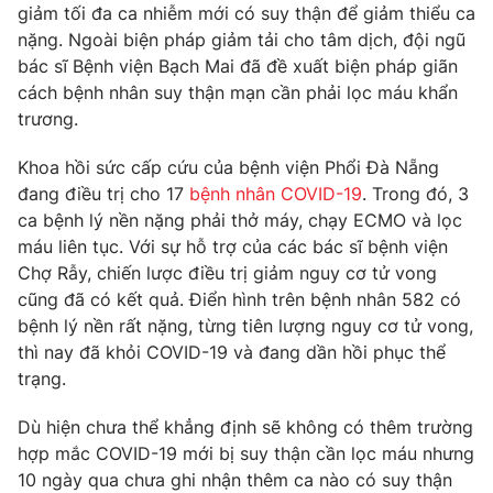
giảm tối đa ca nhiễm mới có suy thận để giảm thiểu ca
Photo
Infographic
nặng. Ngoài biện pháp giảm tải cho tâm dịch, đội ngũ
bác sĩ Bệnh viện Bạch Mai đã đề xuất biện pháp giãn
cách bệnh nhân suy thận mạn cần phải lọc máu khẩn
Video
Shorts video
trương.
VTV Money
VTV Thể thao
Khoa hồi sức cấp cứu của bệnh viện Phổi Đà Nẵng
đang điều trị cho 17
bệnh nhân COVID-19
. Trong đó, 3
ca bệnh lý nền nặng phải thở máy, chạy ECMO và lọc
VTV Sức khoẻ
Bất động sản
máu liên tục. Với sự hỗ trợ của các bác sĩ bệnh viện
Chợ Rẫy, chiến lược điều trị giảm nguy cơ tử vong
Thị trường 24h
Tấm lòng Việt
cũng đã có kết quả. Điển hình trên bệnh nhân 582 có
bệnh lý nền rất nặng, từng tiên lượng nguy cơ tử vong,
thì nay đã khỏi COVID-19 và đang dần hồi phục thể
VTV4
Vươn mình bằng AI
trạng.
VTV9
VTV8
Dù hiện chưa thể khẳng định sẽ không có thêm trường
hợp mắc COVID-19 mới bị suy thận cần lọc máu nhưng
10 ngày qua chưa ghi nhận thêm ca nào có suy thận
Liên hệ tòa soạn
English