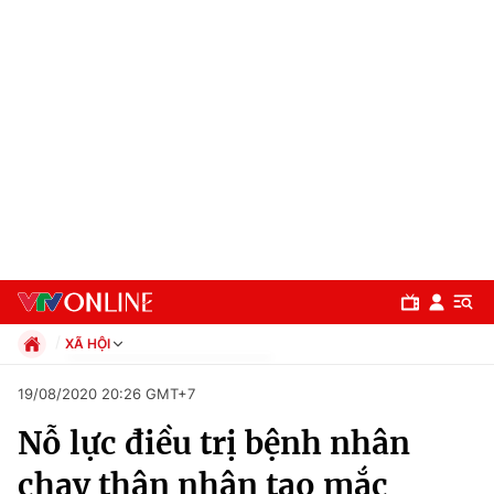
XÃ HỘI
Chính trị
19/08/2020 20:26 GMT+7
Xã hội
Nỗ lực điều trị bệnh nhân
Pháp luật
Chuyên mục
Kinh tế
chạy thận nhân tạo mắc
Thể thao