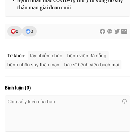
Bệnh nhân mắc COVID-19 thứ 7 tử vong do suy
thận mạn giai đoạn cuối
0
0
Từ khóa:
lây nhiễm chéo
bệnh viện đà nẵng
bệnh nhân suy thận mạn
bác sĩ bệnh viện bạch mai
Bình luận
(
0
)