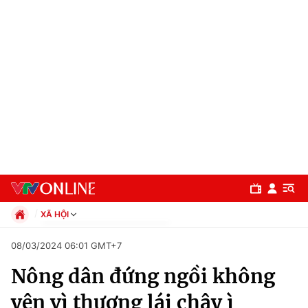
XÃ HỘI
Chính trị
08/03/2024 06:01 GMT+7
Xã hội
Nông dân đứng ngồi không
Pháp luật
Chuyên mục
Kinh tế
yên vì thương lái chây ì
Thể thao