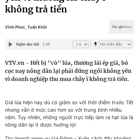
Chính trị
không trả tiền
Truyền hình
Văn hóa - Giải trí
Xã hội
Y tế
Vĩnh Phúc, Tuấn Khôi
Đời sống
Pháp luật
Công nghệ
Nghe đọc bài
1:38
Giáo dục
Y tế
VTV.vn - Hết bị ''cò'' lúa, thương lái ép giá, bỏ
cọc nay nông dân lại phải đứng ngồi không yên
Thế giới
vì doanh nghiệp thu mua chây ì không trả tiền.
Tin tức
Kinh tế
Thế giới đó đây
Giá lúa hiện nay dù có giảm so với thời điểm trước Tết
Tài chính
Dữ liệu và đời sống
nhưng vẫn ở mức cao hơn so với trung bình nhiều
Câu chuyện quốc tế
Thị trường
năm. Tuy nhiên, những người trực tiếp làm ra hạt lúa là
nông dân lại ít được hưởng lợi.
Truyền hình
Góc doanh nghiệp
Thu hoạch xong vụ lúa Đông - Xuân cách đây khoảng