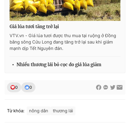
Ðiện thoại Thời báo VTV:
024.66 897 897
Email:
toasoan@vtv.vn
Liên hệ quảng cáo:
024-7300.7108
Giá lúa tươi tăng trở lại
VTV.vn - Giá lúa tươi được thu mua tại ruộng ở Đồng
bằng sông Cửu Long đang tăng trở lại sau khi giảm
mạnh dịp Tết Nguyên đán.
Nhiều thương lái bỏ cọc do giá lúa giảm
0
0
® Cấm sao chép dưới mọi hình thức nếu không có sự chấp
thuận bằng văn bản. Ghi rõ nguồn VTV.vn khi phát hành lại
Từ khóa:
nông dân
thương lái
thông tin từ website này.