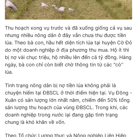
Photo
Infographic
Video
Shorts video
Thu hoạch xong vụ trước và đã xuống giống cả vụ sau
nhưng nhiều nông dân ở đây vẫn chưa thu được tiền
lúa. Theo bà con, hầu hết diện tích lúa tại huyện Cờ Đỏ
VTV Money
VTV Thể thao
do một doanh nghiệp ở địa phương thu mua. Hộ ít thì
bị nợ vài chục triệu, hộ nhiều lên đến cả tỷ đồng. Hàng
VTV Sức khoẻ
Bất động sản
ngày, bà con chỉ còn biết chờ thông tin từ các "cò''
lúa.
Thị trường 24h
Tấm lòng Việt
Tình trạng nông dân bị nợ tiền lúa không phải là
chuyện hiếm tại ĐBSCL ở thời điểm hiện tại. Vụ Đông -
VTV4
Vươn mình bằng AI
Xuân có sản lượng lớn nhất năm, chiếm đến 50% tổng
sản lượng thu hoạch của vùng ĐBSCL. Trong khi, các
doanh nghiệp trong nước lại đang gặp tình trạng
VTV9
VTV8
chung là khó khăn về vốn.
Liên hệ tòa soạn
English
Theo Tổ chức Lương thực và Nông nghiệp Liên Hiệp