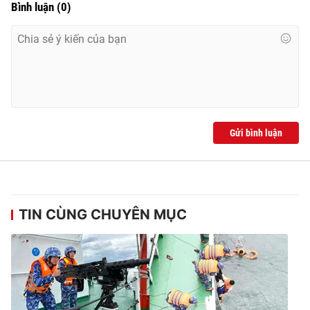
Bình luận
(
0
)
Gửi bình luận
TIN CÙNG CHUYÊN MỤC