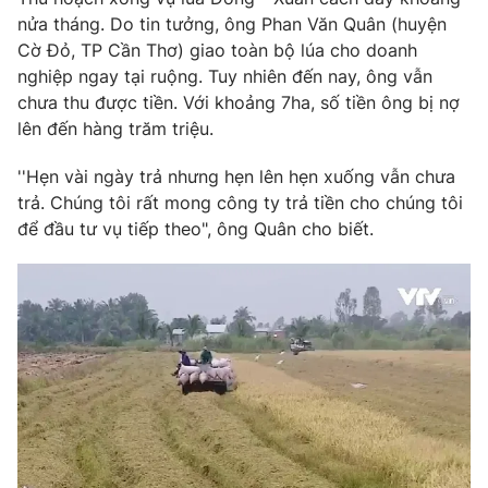
Phim VTV
Giải trí
nửa tháng. Do tin tưởng, ông Phan Văn Quân (huyện
Hậu trường
Cờ Đỏ, TP Cần Thơ) giao toàn bộ lúa cho doanh
Điện ảnh
nghiệp ngay tại ruộng. Tuy nhiên đến nay, ông vẫn
Đời sống
Nhân vật
chưa thu được tiền. Với khoảng 7ha, số tiền ông bị nợ
Âm nhạc
lên đến hàng trăm triệu.
Du lịch
Khán giả
Giáo dục
Sao
Làm đẹp
''Hẹn vài ngày trả nhưng hẹn lên hẹn xuống vẫn chưa
Giải sao mai
Tuyển sinh
trả. Chúng tôi rất mong công ty trả tiền cho chúng tôi
Công nghệ
Chất lượng cuộc sống
để đầu tư vụ tiếp theo", ông Quân cho biết.
Học trực tuyến
Hitech Công nghệ tương lai
Giao lưu trực tuyến
Sản phẩm
Lịch phát sóng
Thị trường
Tư vấn
Chuyên mục khác
Emagazine
Podcast