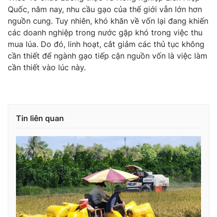
Quốc, năm nay, nhu cầu gạo của thế giới vẫn lớn hơn
nguồn cung. Tuy nhiên, khó khăn về vốn lại đang khiến
các doanh nghiệp trong nước gặp khó trong việc thu
mua lúa. Do đó, linh hoạt, cắt giảm các thủ tục không
THỜI BÁO VTV
cần thiết để ngành gạo tiếp cận nguồn vốn là việc làm
cần thiết vào lúc này.
Theo dõi báo trên
Tin liên quan
Cơ quan chủ quản:
Đài Truyền hình Việt Nam
Cơ quan báo chí:
Thời báo VTV
Giấy phép hoạt động báo in và báo điện tử số 483/GP-BTTTT
cấp ngày 29/12/2023
Tổng Biên tập:
Vũ Thanh Thủy
Phó Tổng Biên tập:
Nguyễn Thị Mỹ Hạnh, Phạm Quốc Thắng,
Nguyễn Trọng Ninh
Tổng đài VTV:
024.38 355 931 - 024.38 355 932