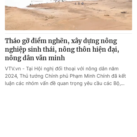
Giao lưu trực tuyến
Sản phẩm
Lịch phát sóng
Thị trường
Tư vấn
Tháo gỡ điểm nghẽn, xây dựng nông
Chuyên mục khác
nghiệp sinh thái, nông thôn hiện đại,
Emagazine
Podcast
nông dân văn minh
VTV.vn - Tại Hội nghị đối thoại với nông dân năm
Photo
Infographic
2024, Thủ tướng Chính phủ Phạm Minh Chính đã kết
luận các nhóm vấn đề quan trọng yêu cầu các Bộ,...
Video
Shorts video
VTV Money
VTV Thể thao
VTV Sức khoẻ
Bất động sản