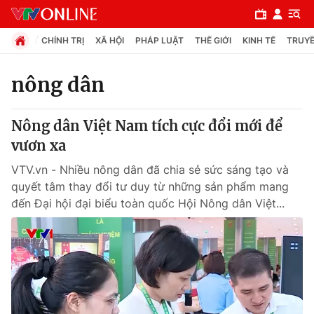
CHÍNH TRỊ
XÃ HỘI
PHÁP LUẬT
THẾ GIỚI
KINH TẾ
TRUYỀ
nông dân
Chuyên mục
Nông dân Việt Nam tích cực đổi mới để
Chính trị
vươn xa
VTV.vn - Nhiều nông dân đã chia sẻ sức sáng tạo và
Xã hội
quyết tâm thay đổi tư duy từ những sản phẩm mang
đến Đại hội đại biểu toàn quốc Hội Nông dân Việt...
Pháp luật
Y tế
Thế giới