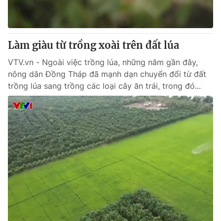
Giấy phép hoạt động báo in và báo điện tử số 483/GP-BTTTT
cấp ngày 29/12/2023
Tổng Biên tập:
Vũ Thanh Thủy
Làm giàu từ trồng xoài trên đất lúa
Phó Tổng Biên tập:
Nguyễn Thị Mỹ Hạnh, Phạm Quốc Thắng,
Nguyễn Trọng Ninh
VTV.vn - Ngoài việc trồng lúa, những năm gần đây,
Tổng đài VTV:
024.38 355 931 - 024.38 355 932
nông dân Đồng Tháp đã mạnh dạn chuyển đổi từ đất
Ðiện thoại Thời báo VTV:
024.66 897 897
trồng lúa sang trồng các loại cây ăn trái, trong đó...
Email:
toasoan@vtv.vn
Liên hệ quảng cáo:
024-7300.7108