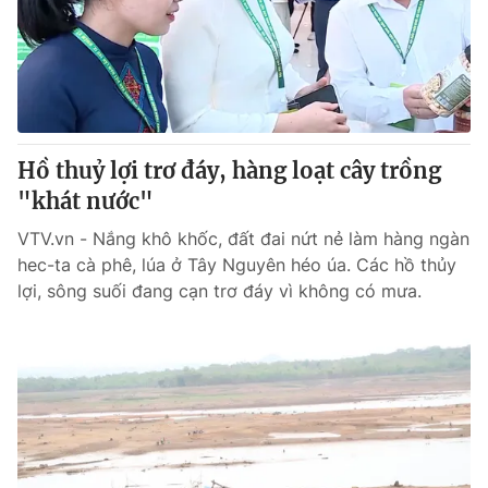
Tin tức
Kinh tế
Thế giới đó đây
Tài chính
Dữ liệu và đời sống
Câu chuyện quốc tế
Thị trường
Hồ thuỷ lợi trơ đáy, hàng loạt cây trồng
Truyền hình
Góc doanh nghiệp
"khát nước"
Phim VTV
Giải trí
VTV.vn - Nắng khô khốc, đất đai nứt nẻ làm hàng ngàn
Hậu trường
hec-ta cà phê, lúa ở Tây Nguyên héo úa. Các hồ thủy
Điện ảnh
lợi, sông suối đang cạn trơ đáy vì không có mưa.
Đời sống
Nhân vật
Âm nhạc
Du lịch
Khán giả
Giáo dục
Sao
Làm đẹp
Giải sao mai
Tuyển sinh
Công nghệ
Chất lượng cuộc sống
Học trực tuyến
Hitech Công nghệ tương lai