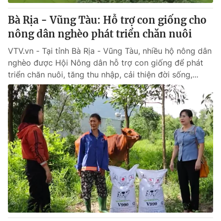
Bà Rịa - Vũng Tàu: Hỗ trợ con giống cho
® Cấm sao chép dưới mọi hình thức nếu không có sự chấp
nông dân nghèo phát triển chăn nuôi
thuận bằng văn bản. Ghi rõ nguồn VTV.vn khi phát hành lại
thông tin từ website này.
VTV.vn - Tại tỉnh Bà Rịa - Vũng Tàu, nhiều hộ nông dân
nghèo được Hội Nông dân hỗ trợ con giống để phát
triển chăn nuôi, tăng thu nhập, cải thiện đời sống,...