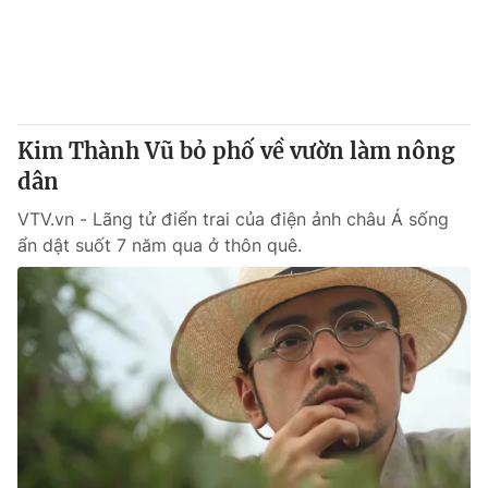
Thị trường 24h
Tấm lòng Việt
VTV4
Vươn mình bằng AI
VTV9
VTV8
Kim Thành Vũ bỏ phố về vườn làm nông
dân
Liên hệ tòa soạn
English
VTV.vn - Lãng tử điển trai của điện ảnh châu Á sống
ẩn dật suốt 7 năm qua ở thôn quê.
THỜI BÁO VTV
Theo dõi báo trên
Cơ quan chủ quản:
Đài Truyền hình Việt Nam
Cơ quan báo chí:
Thời báo VTV