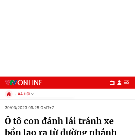
XÃ HỘI
Chính trị
30/03/2023 09:28 GMT+7
Xã hội
Ô tô con đánh lái tránh xe
Pháp luật
Chuyên mục
Kinh tế
bồn lao ra từ đường nhánh
Thể thao