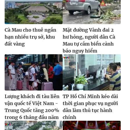
THỜI BÁO VTV
Cà Mau cho thuê ngắn
Mặt đường Vành đai 2
hạn nhiều trụ sở, khu
hư hỏng, người dân Cà
đất vàng
Mau tự cắm biển cảnh
báo nguy hiểm
Theo dõi báo trên
Cơ quan chủ quản:
Đài Truyền hình Việt Nam
Cơ quan báo chí:
Thời báo VTV
Giấy phép hoạt động báo in và báo điện tử số 483/GP-BTTTT
cấp ngày 29/12/2023
Lượng khách đi tàu liên
TP Hồ Chí Minh kéo dài
Tổng Biên tập:
vận quốc tế Việt Nam -
Vũ Thanh Thủy
thời gian phục vụ người
Trung Quốc tăng 200%
dân làm thủ tục hành
Phó Tổng Biên tập:
Nguyễn Thị Mỹ Hạnh, Phạm Quốc Thắng,
trong 6 tháng đầu năm
chính
Nguyễn Trọng Ninh
Tổng đài VTV:
024.38 355 931 - 024.38 355 932