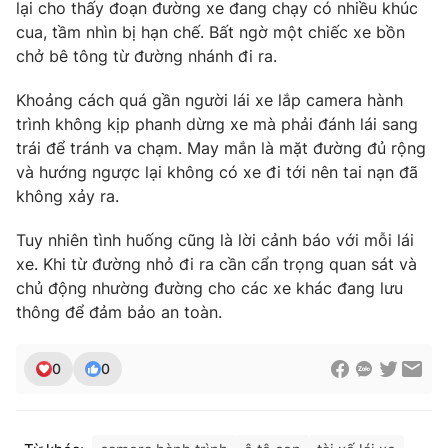
Phim VTV
lại cho thấy đoạn đường xe đang chạy có nhiều khúc
Giải trí
cua, tầm nhìn bị hạn chế. Bất ngờ một chiếc xe bồn
Hậu trường
chở bê tông từ đường nhánh đi ra.
Điện ảnh
Đời sống
Nhân vật
Khoảng cách quá gần người lái xe lắp camera hành
Âm nhạc
Du lịch
trình không kịp phanh dừng xe mà phải đánh lái sang
Khán giả
Giáo dục
Sao
trái để tránh va chạm. May mắn là mặt đường đủ rộng
Làm đẹp
Giải sao mai
và hướng ngược lại không có xe đi tới nên tai nạn đã
Tuyển sinh
Công nghệ
không xảy ra.
Chất lượng cuộc sống
Học trực tuyến
Hitech Công nghệ tương lai
Tuy nhiên tình huống cũng là lời cảnh báo với mỗi lái
Giao lưu trực tuyến
xe. Khi từ đường nhỏ đi ra cần cẩn trọng quan sát và
Sản phẩm
chủ động nhường đường cho các xe khác đang lưu
Lịch phát sóng
thông để đảm bảo an toàn.
Thị trường
Tư vấn
0
0
Chuyên mục khác
Emagazine
Podcast