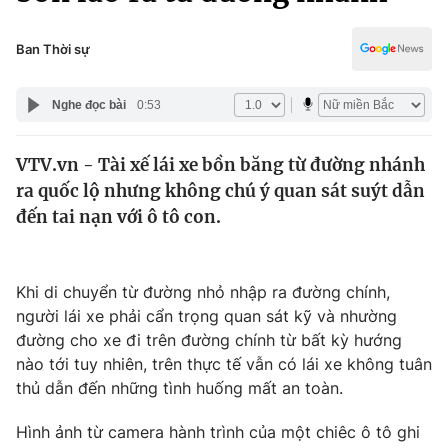
Chính trị
Truyền hình
Văn hóa - Giải trí
Ban Thời sự
Xã hội
Y tế
Đời sống
Nghe đọc bài
0:53
Pháp luật
Công nghệ
Giáo dục
VTV.vn - Tài xế lái xe bồn băng từ đường nhánh
Y tế
ra quốc lộ nhưng không chú ý quan sát suýt dẫn
đến tai nạn với ô tô con.
Thế giới
Tin tức
Khi di chuyển từ đường nhỏ nhập ra đường chính,
Kinh tế
người lái xe phải cẩn trọng quan sát kỹ và nhường
Thế giới đó đây
Tài chính
đường cho xe đi trên đường chính từ bất kỳ hướng
Dữ liệu và đời sống
Câu chuyện quốc tế
nào tới tuy nhiên, trên thực tế vẫn có lái xe không tuân
Thị trường
thủ dẫn đến những tình huống mất an toàn.
Truyền hình
Góc doanh nghiệp
Hình ảnh từ camera hành trình của một chiêc ô tô ghi