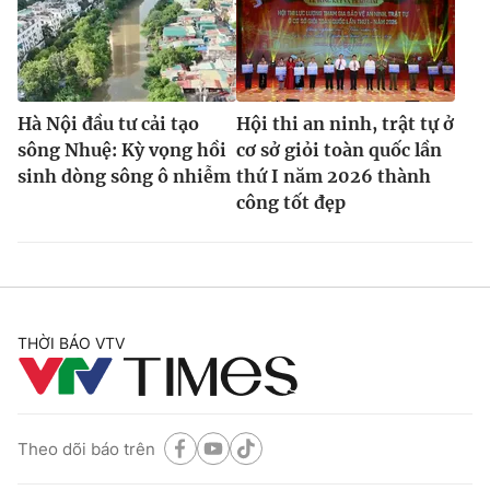
Ðiện thoại Thời báo VTV:
024.66 897 897
Email:
toasoan@vtv.vn
Liên hệ quảng cáo:
024-7300.7108
Hà Nội đầu tư cải tạo
Hội thi an ninh, trật tự ở
sông Nhuệ: Kỳ vọng hồi
cơ sở giỏi toàn quốc lần
sinh dòng sông ô nhiễm
thứ I năm 2026 thành
công tốt đẹp
THỜI BÁO VTV
® Cấm sao chép dưới mọi hình thức nếu không có sự chấp
thuận bằng văn bản. Ghi rõ nguồn VTV.vn khi phát hành lại
thông tin từ website này.
Theo dõi báo trên