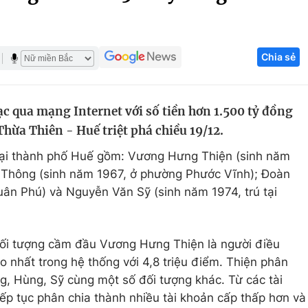
Góc ảnh
Chia sẻ
Giáo dục
Công nghệ
Tuyển sinh
Hitech Công ng
 qua mạng Internet với số tiền hơn 1.500 tỷ đồng
Học trực tuyến
Sản phẩm
Thừa Thiên - Huế triệt phá chiều 19/12.
g
Thị trường
 tại thành phố Huế gồm: Vương Hưng Thiện (sinh năm
Tư vấn
 Thông (sinh năm 1967, ở phường Phước Vĩnh); Đoàn
ân Phú) và Nguyễn Văn Sỹ (sinh năm 1974, trú tại
 đối tượng cầm đầu Vương Hưng Thiện là người điều
o nhất trong hệ thống với 4,8 triệu điểm. Thiện phân
g, Hùng, Sỹ cùng một số đối tượng khác. Từ các tài
iếp tục phân chia thành nhiều tài khoản cấp thấp hơn và