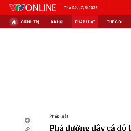
Thứ Sáu, 7/8/2026
CHÍNH TRỊ
XÃ HỘI
PHÁP LUẬT
THẾ GIỚI
Chính trị
Xã hội
Thế giới
Kinh tế
Tin tức
Tài chính
Thế giới đó đây
Thị trường
Câu chuyện quốc tế
Góc doanh nghiệp
Dữ liệu và đời sống
Pháp luật
Phá đường dây cá độ 