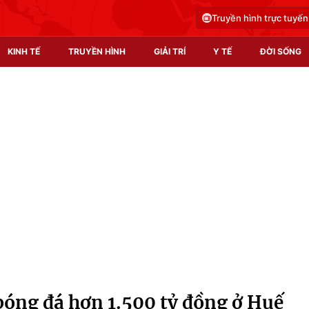
Truyền hình trực tuyến
KINH TẾ
TRUYỀN HÌNH
GIẢI TRÍ
Y TẾ
ĐỜI SỐNG
Pháp luật
Y tế
Truyền hình
Multimedia
Phim VTV
Video
Hậu trường
Shorts video
Nhân vật
Podcast
Khán giả
EMagazine
Giải sao mai
Photo
bóng đá hơn 1.500 tỷ đồng ở Huế
Infographic