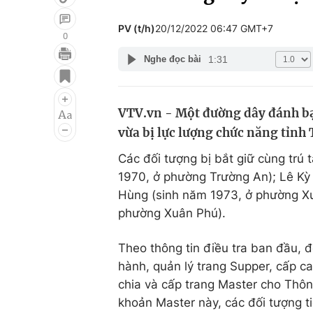
PV (t/h)
20/12/2022 06:47 GMT+7
0
1:31
Nghe đọc bài
Giải trí
Đời sống
Điện ảnh
Du lịch
VTV.vn - Một đường dây đánh bạc
Âm nhạc
Làm đẹp
vừa bị lực lượng chức năng tỉnh 
Sao
Chất lượng cuộc sốn
Các đối tượng bị bắt giữ cùng trú
1970, ở phường Trường An); Lê Kỳ
Hùng (sinh năm 1973, ở phường Xu
phường Xuân Phú).
Theo thông tin điều tra ban đầu,
hành, quản lý trang Supper, cấp ca
chia và cấp trang Master cho Thôn
khoản Master này, các đối tượng t