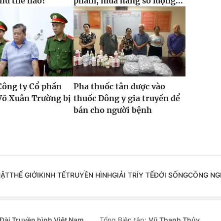
hư thế nào?
phẩm, mua hàng số lượng...
Công ty Cổ phần
Pha thuốc tân dược vào
Võ Xuân Trường bị
thuốc Đông y gia truyền để
bán cho người bệnh
UẬT
THẾ GIỚI
KINH TẾ
TRUYỀN HÌNH
GIẢI TRÍ
Y TẾ
ĐỜI SỐNG
CÔNG NG
Đài Truyền hình Việt Nam
Tổng Biên tập:
Vũ Thanh Thủy