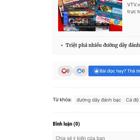
VTV.v
trực 
Triệt phá nhiều đường dây đánh
0
0
Bài đọc hay? Thả t
Từ khóa:
đường dây đánh bạc
Cá độ
Bình luận
(
0
)