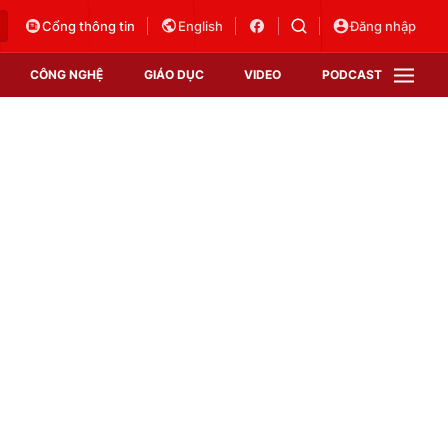
Cổng thông tin
English
Đăng nhập
CÔNG NGHỆ
GIÁO DỤC
VIDEO
PODCAST
VTV Money
VTV Thể thao
VTV Sức khoẻ
Bất động sản
Thị trường 24h
Tấm lòng Việt
Vươn mình bằng AI
VTV4
VTV8
VTV9
Lịch phát sóng
Giao lưu trực tuyến
Sự kiện