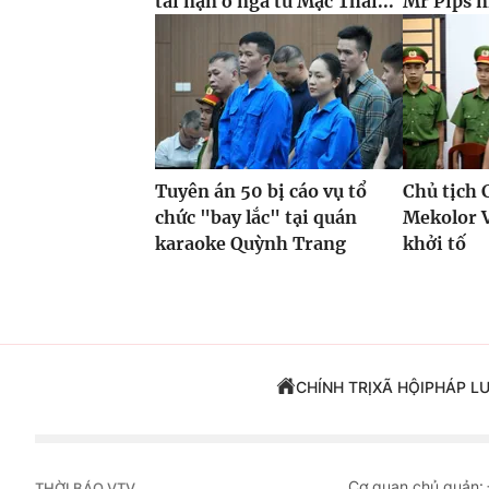
tai nạn ở ngã tư Mạc Thái...
Mr Pips n
Tuyên án 50 bị cáo vụ tổ
Chủ tịch 
chức "bay lắc" tại quán
Mekolor 
karaoke Quỳnh Trang
khởi tố
CHÍNH TRỊ
XÃ HỘI
PHÁP L
Cơ quan chủ quản:
THỜI BÁO VTV