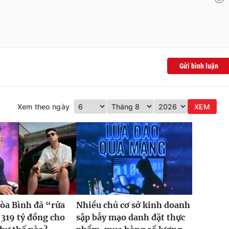
Gửi bình luận
Xem theo ngày
XEM
òa Bình đã “rửa
Nhiều chủ cơ sở kinh doanh
 319 tỷ đồng cho
sập bẫy mạo danh đặt thực