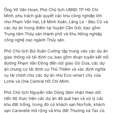
Photo
Infographic
Ông Võ Văn Hoan, Phó Chủ tịch UBND TP Hồ Chí
Minh, phụ trách giải quyết các khu công nghiệp lớn
như Phạm Văn Hai, Lê Minh Xuân, Láng Le - Bàu Cò và
Video
Shorts video
các dự án trọng điểm tại huyện Cần Giờ, bao gồm
Trung tâm Thủy sản thành phố và Khu Nông nghiệp
VTV Money
VTV Thể thao
công nghệ cao ngành Thủy sản.
Phó Chủ tịch Bùi Xuân Cường tập trung vào các dự án
VTV Sức khoẻ
Bất động sản
giao thông và tái định cư, bao gồm đoạn tuyến kết nối
đường Phạm Văn Đồng đến nút giao Gò Dưa, các dự
Thị trường 24h
Tấm lòng Việt
án chung cư tái định cư Thủ Thiêm và xác định nghĩa
vụ tài chính cho các dự án như Eco-smart city của
VTV4
Lotte và One Central Hồ Chí Minh.
Vươn mình bằng AI
Phó Chủ tịch Nguyễn Văn Dũng đảm nhận theo dõi
VTV9
VTV8
tiến độ thực hiện các dự án đã quá hạn và xử lý các
khu đất trống, trong đó có khách sạn Norfolk, khách
Liên hệ tòa soạn
sạn Caravelle mở rộng và khu đất Thương xá Tax cũ.
English