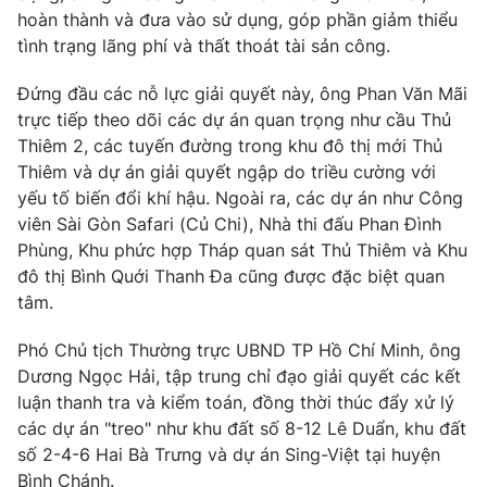
Phim VTV
hoàn thành và đưa vào sử dụng, góp phần giảm thiểu
Giải trí
tình trạng lãng phí và thất thoát tài sản công.
Hậu trường
Điện ảnh
Đời sống
Nhân vật
Đứng đầu các nỗ lực giải quyết này, ông Phan Văn Mãi
Âm nhạc
trực tiếp theo dõi các dự án quan trọng như cầu Thủ
Du lịch
Khán giả
Thiêm 2, các tuyến đường trong khu đô thị mới Thủ
Giáo dục
Sao
Thiêm và dự án giải quyết ngập do triều cường với
Làm đẹp
Giải sao mai
Tuyển sinh
yếu tố biến đổi khí hậu. Ngoài ra, các dự án như Công
Công nghệ
Chất lượng cuộc sống
viên Sài Gòn Safari (Củ Chi), Nhà thi đấu Phan Đình
Học trực tuyến
Phùng, Khu phức hợp Tháp quan sát Thủ Thiêm và Khu
Hitech Công nghệ tương lai
Giao lưu trực tuyến
đô thị Bình Quới Thanh Đa cũng được đặc biệt quan
Sản phẩm
tâm.
Lịch phát sóng
Thị trường
Phó Chủ tịch Thường trực UBND TP Hồ Chí Minh, ông
Dương Ngọc Hải, tập trung chỉ đạo giải quyết các kết
Tư vấn
luận thanh tra và kiểm toán, đồng thời thúc đẩy xử lý
Chuyên mục khác
các dự án "treo" như khu đất số 8-12 Lê Duẩn, khu đất
số 2-4-6 Hai Bà Trưng và dự án Sing-Việt tại huyện
Emagazine
Podcast
Bình Chánh.