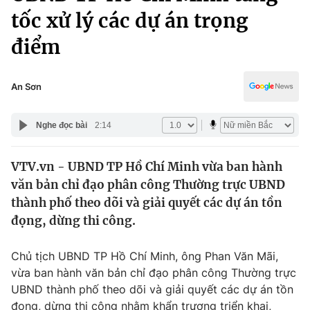
Chính trị
tốc xử lý các dự án trọng
Truyền hình
Văn hóa - Giải trí
điểm
Xã hội
Y tế
Đời sống
Pháp luật
An Sơn
Công nghệ
Giáo dục
Y tế
Nghe đọc bài
2:14
Thế giới
VTV.vn - UBND TP Hồ Chí Minh vừa ban hành
văn bản chỉ đạo phân công Thường trực UBND
Tin tức
thành phố theo dõi và giải quyết các dự án tồn
Kinh tế
đọng, dừng thi công.
Thế giới đó đây
Tài chính
Dữ liệu và đời sống
Câu chuyện quốc tế
Chủ tịch UBND TP Hồ Chí Minh, ông Phan Văn Mãi,
Thị trường
vừa ban hành văn bản chỉ đạo phân công Thường trực
Truyền hình
Góc doanh nghiệp
UBND thành phố theo dõi và giải quyết các dự án tồn
đọng, dừng thi công nhằm khẩn trương triển khai,