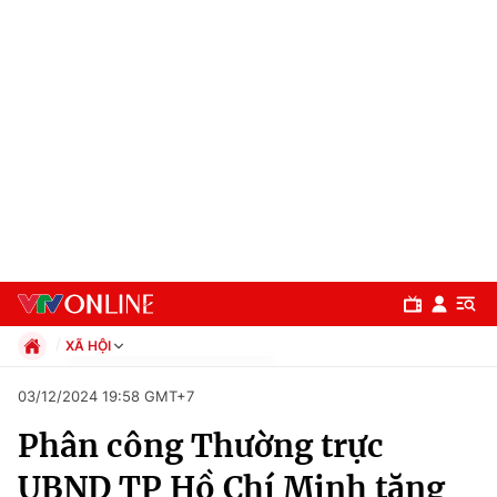
XÃ HỘI
Chính trị
03/12/2024 19:58 GMT+7
Xã hội
Phân công Thường trực
Pháp luật
Chuyên mục
Kinh tế
UBND TP Hồ Chí Minh tăng
Thể thao