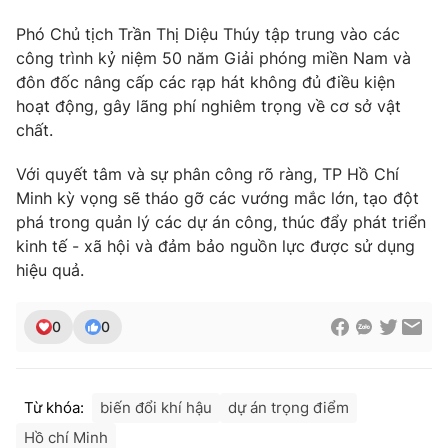
Phó Chủ tịch Trần Thị Diệu Thúy tập trung vào các
công trình kỷ niệm 50 năm Giải phóng miền Nam và
đôn đốc nâng cấp các rạp hát không đủ điều kiện
THỜI BÁO VTV
hoạt động, gây lãng phí nghiêm trọng về cơ sở vật
chất.
Với quyết tâm và sự phân công rõ ràng, TP Hồ Chí
Theo dõi báo trên
Minh kỳ vọng sẽ tháo gỡ các vướng mắc lớn, tạo đột
phá trong quản lý các dự án công, thúc đẩy phát triển
kinh tế - xã hội và đảm bảo nguồn lực được sử dụng
Cơ quan chủ quản:
Đài Truyền hình Việt Nam
hiệu quả.
Cơ quan báo chí:
Thời báo VTV
Giấy phép hoạt động báo in và báo điện tử số 483/GP-BTTTT
cấp ngày 29/12/2023
0
0
Tổng Biên tập:
Vũ Thanh Thủy
Phó Tổng Biên tập:
Nguyễn Thị Mỹ Hạnh, Phạm Quốc Thắng,
Nguyễn Trọng Ninh
Từ khóa:
biến đổi khí hậu
dự án trọng điểm
Tổng đài VTV:
024.38 355 931 - 024.38 355 932
Hồ chí Minh