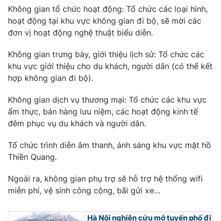
Không gian tổ chức hoạt động: Tổ chức các loại hình,
hoạt động tại khu vực không gian đi bộ, sẽ mời các
đơn vị hoạt động nghệ thuật biểu diễn.
THỜI BÁO VTV
Không gian trưng bày, giới thiệu lịch sử: Tổ chức các
khu vực giới thiệu cho du khách, người dân (có thể kết
hợp không gian đi bộ).
Theo dõi báo trên
Không gian dịch vụ thương mại: Tổ chức các khu vực
ẩm thực, bán hàng lưu niệm, các hoạt động kinh tế
đêm phục vụ du khách và người dân.
Cơ quan chủ quản:
Đài Truyền hình Việt Nam
Cơ quan báo chí:
Thời báo VTV
Tổ chức trình diễn âm thanh, ánh sáng khu vực mặt hồ
Giấy phép hoạt động báo in và báo điện tử số 483/GP-BTTTT
Thiền Quang.
cấp ngày 29/12/2023
Tổng Biên tập:
Vũ Thanh Thủy
Ngoài ra, không gian phụ trợ sẽ hỗ trợ hệ thống wifi
Phó Tổng Biên tập:
Nguyễn Thị Mỹ Hạnh, Phạm Quốc Thắng,
miễn phí, vệ sinh công cộng, bãi gửi xe…
Nguyễn Trọng Ninh
Tổng đài VTV:
024.38 355 931 - 024.38 355 932
Hà Nội nghiên cứu mở tuyến phố đi