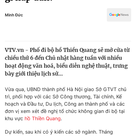
Chính trị
Truyền hình
Văn hóa - Giải trí
Minh Đức
Xã hội
Y tế
Đời sống
Pháp luật
Công nghệ
Giáo dục
VTV.vn - Phố đi bộ hồ Thiền Quang sẽ mở cửa từ
Y tế
chiều thứ 6 đến Chủ nhật hàng tuần với nhiều
hoạt động văn hoá, biểu diễn nghệ thuật, trưng
Thế giới
bày giới thiệu lịch sử...
Tin tức
Vừa qua, UBND thành phố Hà Nội giao Sở GTVT chủ
Kinh tế
trì, phối hợp với các Sở Công thương, Tài chính, Kế
Thế giới đó đây
Tài chính
hoạch và Đầu tư, Du lịch, Công an thành phố và các
Dữ liệu và đời sống
Câu chuyện quốc tế
đơn vị xem xét đề nghị tổ chức không gian đi bộ tại
Thị trường
khu vực
hồ Thiền Quang
.
Truyền hình
Góc doanh nghiệp
Dự kiến, sau khi có ý kiến các sở ngành. Tháng