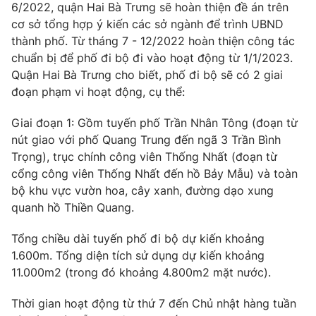
Phim VTV
6/2022, quận Hai Bà Trưng sẽ hoàn thiện đề án trên
Giải trí
cơ sở tổng hợp ý kiến các sở ngành để trình UBND
Hậu trường
thành phố. Từ tháng 7 - 12/2022 hoàn thiện công tác
Điện ảnh
Đời sống
chuẩn bị để phố đi bộ đi vào hoạt động từ 1/1/2023.
Nhân vật
Âm nhạc
Quận Hai Bà Trưng cho biết, phố đi bộ sẽ có 2 giai
Du lịch
Khán giả
đoạn phạm vi hoạt động, cụ thể:
Giáo dục
Sao
Làm đẹp
Giải sao mai
Giai đoạn 1: Gồm tuyến phố Trần Nhân Tông (đoạn từ
Tuyển sinh
Công nghệ
nút giao với phố Quang Trung đến ngã 3 Trần Bình
Chất lượng cuộc sống
Học trực tuyến
Trọng), trục chính công viên Thống Nhất (đoạn từ
Hitech Công nghệ tương lai
cổng công viên Thống Nhất đến hồ Bảy Mẫu) và toàn
Giao lưu trực tuyến
bộ khu vực vườn hoa, cây xanh, đường dạo xung
Sản phẩm
quanh hồ Thiền Quang.
Lịch phát sóng
Thị trường
Tổng chiều dài tuyến phố đi bộ dự kiến khoảng
Tư vấn
1.600m. Tổng diện tích sử dụng dự kiến khoảng
Chuyên mục khác
11.000m2 (trong đó khoảng 4.800m2 mặt nước).
Emagazine
Podcast
Thời gian hoạt động từ thứ 7 đến Chủ nhật hàng tuần