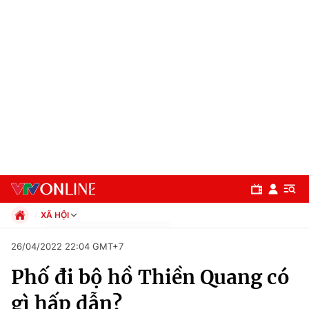
XÃ HỘI
Chính trị
26/04/2022 22:04 GMT+7
Xã hội
Phố đi bộ hồ Thiền Quang có
Pháp luật
Chuyên mục
Kinh tế
gì hấp dẫn?
Thể thao