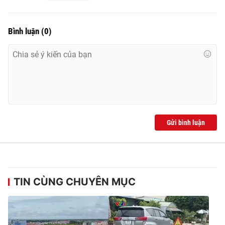
Bình luận
(
0
)
Gửi bình luận
TIN CÙNG CHUYÊN MỤC