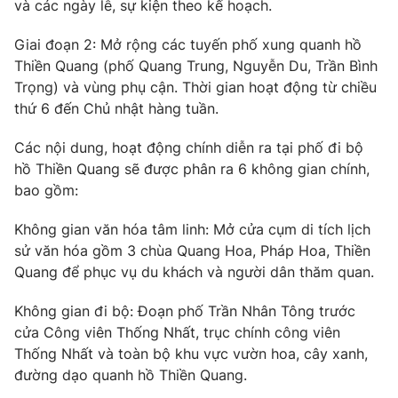
và các ngày lễ, sự kiện theo kế hoạch.
Photo
Infographic
Giai đoạn 2: Mở rộng các tuyến phố xung quanh hồ
Thiền Quang (phố Quang Trung, Nguyễn Du, Trần Bình
Video
Shorts video
Trọng) và vùng phụ cận. Thời gian hoạt động từ chiều
thứ 6 đến Chủ nhật hàng tuần.
VTV Money
VTV Thể thao
Các nội dung, hoạt động chính diễn ra tại phố đi bộ
hồ Thiền Quang sẽ được phân ra 6 không gian chính,
VTV Sức khoẻ
Bất động sản
bao gồm:
Không gian văn hóa tâm linh: Mở cửa cụm di tích lịch
Thị trường 24h
Tấm lòng Việt
sử văn hóa gồm 3 chùa Quang Hoa, Pháp Hoa, Thiền
Quang để phục vụ du khách và người dân thăm quan.
VTV4
Vươn mình bằng AI
Không gian đi bộ: Đoạn phố Trần Nhân Tông trước
cửa Công viên Thống Nhất, trục chính công viên
VTV9
VTV8
Thống Nhất và toàn bộ khu vực vườn hoa, cây xanh,
đường dạo quanh hồ Thiền Quang.
Liên hệ tòa soạn
English