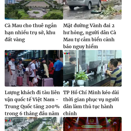
Cà Mau cho thuê ngắn
Mặt đường Vành đai 2
hạn nhiều trụ sở, khu
hư hỏng, người dân Cà
đất vàng
Mau tự cắm biển cảnh
báo nguy hiểm
Lượng khách đi tàu liên
TP Hồ Chí Minh kéo dài
vận quốc tế Việt Nam -
thời gian phục vụ người
Trung Quốc tăng 200%
dân làm thủ tục hành
trong 6 tháng đầu năm
chính