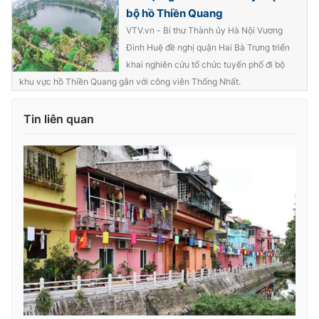
Ðiện thoại Thời báo VTV:
024.66 897 897
bộ hồ Thiền Quang
Email:
toasoan@vtv.vn
VTV.vn - Bí thư Thành ủy Hà Nội Vương
Liên hệ quảng cáo:
024-7300.7108
Đình Huệ đề nghị quận Hai Bà Trưng triển
khai nghiên cứu tổ chức tuyến phố đi bộ
khu vực hồ Thiền Quang gắn với công viên Thống Nhất.
Tin liên quan
® Cấm sao chép dưới mọi hình thức nếu không có sự chấp
thuận bằng văn bản. Ghi rõ nguồn VTV.vn khi phát hành lại
thông tin từ website này.