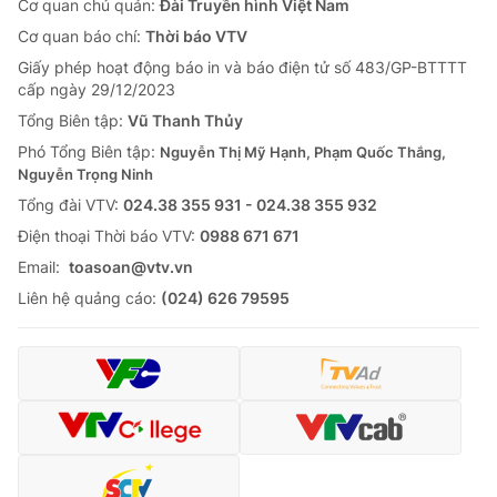
Cơ quan chủ quản:
Đài Truyền hình Việt Nam
Cơ quan báo chí:
Thời báo VTV
Giấy phép hoạt động báo in và báo điện tử số 483/GP-BTTTT
cấp ngày 29/12/2023
Tổng Biên tập:
Vũ Thanh Thủy
Phó Tổng Biên tập:
Nguyễn Thị Mỹ Hạnh, Phạm Quốc Thắng,
Nguyễn Trọng Ninh
Tổng đài VTV:
024.38 355 931 - 024.38 355 932
Ðiện thoại Thời báo VTV:
0988 671 671
Email:
toasoan@vtv.vn
Liên hệ quảng cáo:
(024) 626 79595