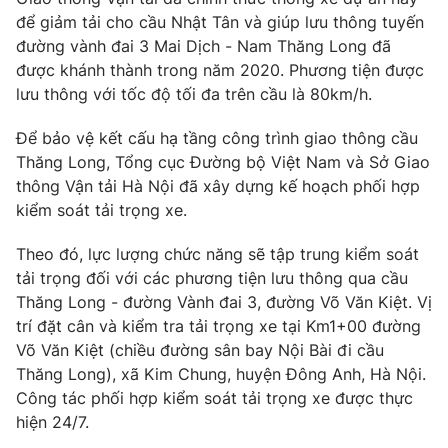
để giảm tải cho cầu Nhật Tân và giúp lưu thông tuyến
Photo
Infographic
đường vành đai 3 Mai Dịch - Nam Thăng Long đã
được khánh thành trong năm 2020. Phương tiện được
Video
Shorts video
lưu thông với tốc độ tối đa trên cầu là 80km/h.
Để bảo vệ kết cấu hạ tầng công trình giao thông cầu
VTV Money
VTV Thể thao
Thăng Long, Tổng cục Đường bộ Việt Nam và Sở Giao
thông Vận tải Hà Nội đã xây dựng kế hoạch phối hợp
VTV Sức khoẻ
Bất động sản
kiểm soát tải trọng xe.
Theo đó, lực lượng chức năng sẽ tập trung kiểm soát
Thị trường 24h
Tấm lòng Việt
tải trọng đối với các phương tiện lưu thông qua cầu
Thăng Long - đường Vành đai 3, đường Võ Văn Kiệt. Vị
VTV4
Vươn mình bằng AI
trí đặt cân và kiểm tra tải trọng xe tại Km1+00 đường
Võ Văn Kiệt (chiều đường sân bay Nội Bài đi cầu
Thăng Long), xã Kim Chung, huyện Đông Anh, Hà Nội.
VTV9
VTV8
Công tác phối hợp kiểm soát tải trọng xe được thực
hiện 24/7.
Liên hệ tòa soạn
English