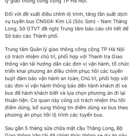
lý giao thông công cộng TP Hà Nội.
Phim VTV
Giải trí
Hậu trường
Đối với đề xuất điều chỉnh lộ trình, tăng tần suất dịch
Điện ảnh
vụ tuyến bus CNG04: Kim Lũ (Sóc Sơn) - Nam Thăng
Đời sống
Nhân vật
Long, Sở GTVT đề nghị Trung tâm báo cáo chi tiết để
Âm nhạc
Sở báo cáo Thành phố.
Du lịch
Khán giả
Giáo dục
Sao
Làm đẹp
Trung tâm Quản lý giao thông công cộng TP Hà Nội
Giải sao mai
Tuyển sinh
có trách nhiệm chủ trì, phối hợp với Thanh tra Giao
Công nghệ
Chất lượng cuộc sống
thông vận tải hướng dẫn các đơn vị vận hành, tổ chức
Học trực tuyến
triển khai phương án điều chỉnh phục hồi các tuyến
Hitech Công nghệ tương lai
Giao lưu trực tuyến
buýt đảm bảo vận hành an toàn; Chủ trì, phối hợp với
Sản phẩm
các đơn vị vận hành thông báo đến hành khách đi xe
bus để hành khách biết và lựa chọn phương án đi lại
Lịch phát sóng
Thị trường
thuận tiện. Cơ quan này cũng có trách nhiệm thu hồi
điểm dừng, bổ sung thông tin điểm dừng xe bus theo
Tư vấn
phương án phục hồi lộ trình các tuyến bus.
Chuyên mục khác
Emagazine
Sau gần 5 tháng sửa chữa mặt cầu Thăng Long, Bộ
Podcast
Giao thông Vận tải đã chính thức thông xe dự án này