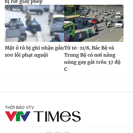
bị rút giấy phép
Một ô tô bị ghi nhận gần
Từ 10-11/8, Bắc Bộ và
100 lỗi phạt nguội
Trung Bộ có nơi nắng
nóng gay gắt trên 37 độ
C
THỜI BÁO VTV