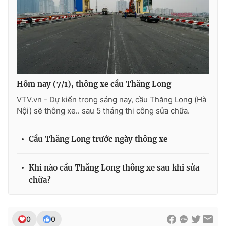
Ðiện thoại Thời báo VTV:
024.66 897 897
Email:
toasoan@vtv.vn
Liên hệ quảng cáo:
024-7300.7108
Hôm nay (7/1), thông xe cầu Thăng Long
VTV.vn - Dự kiến trong sáng nay, cầu Thăng Long (Hà
Nội) sẽ thông xe.. sau 5 tháng thi công sửa chữa.
Cầu Thăng Long trước ngày thông xe
Khi nào cầu Thăng Long thông xe sau khi sửa
® Cấm sao chép dưới mọi hình thức nếu không có sự chấp
chữa?
thuận bằng văn bản. Ghi rõ nguồn VTV.vn khi phát hành lại
thông tin từ website này.
0
0