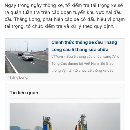
Ngay trong ngày thông xe, tổ kiểm tra tải trọng xe sẽ
ra quân tuần tra trên các đoạn tuyến khu vực hai đầu
cầu Thăng Long, phát hiện các xe có dấu hiệu vi phạm
tải trọng, tổ chức kiểm tra và xử lý theo quy định.
THỜI BÁO VTV
Chính thức thông xe cầu Thăng
Long sau 5 tháng sửa chữa
Theo dõi báo trên
VTV.vn - Sau 5 tháng sửa chữa, sáng 7/1/,
Tổng Cục đường bộ Việt Nam (Bộ Giao
thông Vận tải) tổ chức Lễ thông xe cầu
Cơ quan chủ quản:
Đài Truyền hình Việt Nam
Thăng Long.
Cơ quan báo chí:
Thời báo VTV
Giấy phép hoạt động báo in và báo điện tử số 483/GP-BTTTT
Tin liên quan
cấp ngày 29/12/2023
Tổng Biên tập:
Vũ Thanh Thủy
Phó Tổng Biên tập:
Nguyễn Thị Mỹ Hạnh, Phạm Quốc Thắng,
Nguyễn Trọng Ninh
Tổng đài VTV:
024.38 355 931 - 024.38 355 932