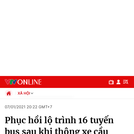
XÃ HỘI
Chính trị
07/01/2021 20:22 GMT+7
Xã hội
Phục hồi lộ trình 16 tuyến
Pháp luật
Chuyên mục
Kinh tế
bus sau khi thông xe cầu
Thể thao