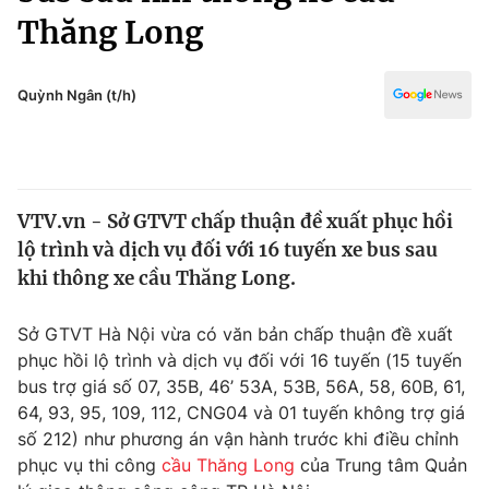
Chính trị
Thăng Long
Truyền hình
Văn hóa - Giải trí
Xã hội
Y tế
Quỳnh Ngân (t/h)
Đời sống
Pháp luật
Công nghệ
Giáo dục
Y tế
VTV.vn - Sở GTVT chấp thuận đề xuất phục hồi
lộ trình và dịch vụ đối với 16 tuyến xe bus sau
Thế giới
khi thông xe cầu Thăng Long.
Tin tức
Kinh tế
Sở GTVT Hà Nội vừa có văn bản chấp thuận đề xuất
Thế giới đó đây
phục hồi lộ trình và dịch vụ đối với 16 tuyến (15 tuyến
Tài chính
Dữ liệu và đời sống
bus trợ giá số 07, 35B, 46’ 53A, 53B, 56A, 58, 60B, 61,
Câu chuyện quốc tế
Thị trường
64, 93, 95, 109, 112, CNG04 và 01 tuyến không trợ giá
số 212) như phương án vận hành trước khi điều chỉnh
Truyền hình
Góc doanh nghiệp
phục vụ thi công
cầu Thăng Long
của Trung tâm Quản