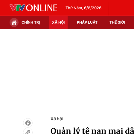
Thứ Năm, 6/8/2026
CHÍNH TRỊ
XÃ HỘI
PHÁP LUẬT
THẾ GIỚI
Chính trị
Xã hội
Thế giới
Kinh tế
Tin tức
Tài chính
Thế giới đó đây
Thị trường
Câu chuyện quốc tế
Góc doanh nghiệp
Dữ liệu và đời sống
Xã hội
Quản lý tệ nạn mại d