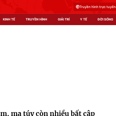
Truyền hình trực tuyến
KINH TẾ
TRUYỀN HÌNH
GIẢI TRÍ
Y TẾ
ĐỜI SỐNG
Pháp luật
Y tế
Truyền hình
Multimedia
Phim VTV
Video
Hậu trường
Shorts video
Nhân vật
Podcast
Khán giả
EMagazine
Giải sao mai
Photo
âm, ma túy còn nhiều bất cập
Infographic