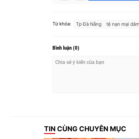
Từ khóa:
Tp Đà Nẵng
tệ nạn mại dâ
Bình luận
(
0
)
TIN CÙNG CHUYÊN MỤC