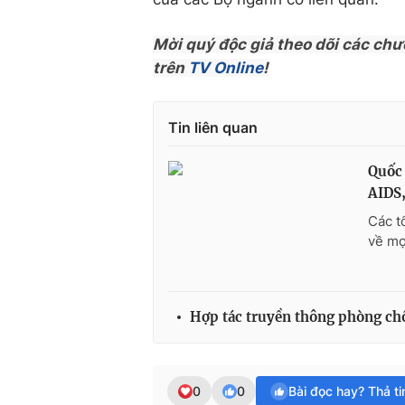
Mời quý độc giả theo dõi các chư
trên
TV Online
!
Tin liên quan
Quốc 
AIDS,
Các t
về mọ
Hợp tác truyền thông phòng ch
0
0
Bài đọc hay? Thả t