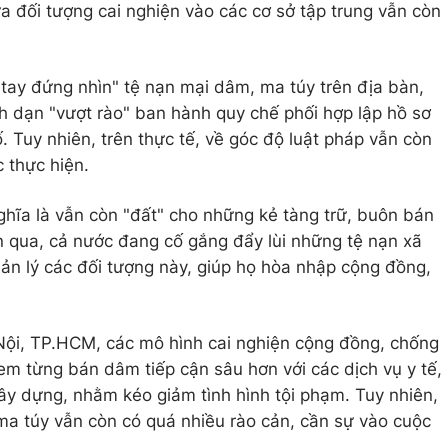
ưa đối tượng cai nghiện vào các cơ sở tập trung vẫn còn
tay đứng nhìn" tệ nạn mại dâm, ma túy trên địa bàn,
 dạn "vượt rào" ban hành quy chế phối hợp lập hồ sơ
ố. Tuy nhiên, trên thực tế, về góc độ luật pháp vẫn còn
 thực hiện.
hĩa là vẫn còn "đất" cho những kẻ tàng trữ, buôn bán
 qua, cả nước đang cố gắng đẩy lùi những tệ nạn xã
uản lý các đối tượng này, giúp họ hòa nhập cộng đồng,
 Nội, TP.HCM, các mô hình cai nghiện cộng đồng, chống
ị em từng bán dâm tiếp cận sâu hơn với các dịch vụ y tế,
y dựng, nhằm kéo giảm tình hình tội phạm. Tuy nhiên,
ma túy vẫn còn có quá nhiều rào cản, cần sự vào cuộc