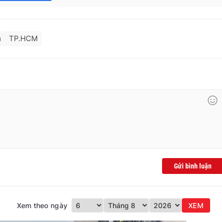
m
TP.HCM
Gửi bình luận
Xem theo ngày
XEM