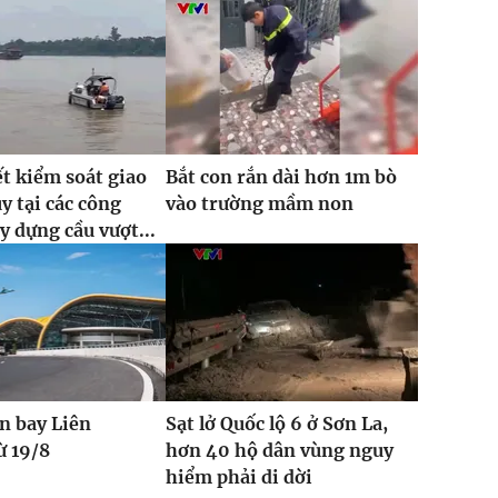
ết kiểm soát giao
Bắt con rắn dài hơn 1m bò
y tại các công
vào trường mầm non
y dựng cầu vượt...
n bay Liên
Sạt lở Quốc lộ 6 ở Sơn La,
ừ 19/8
hơn 40 hộ dân vùng nguy
hiểm phải di dời