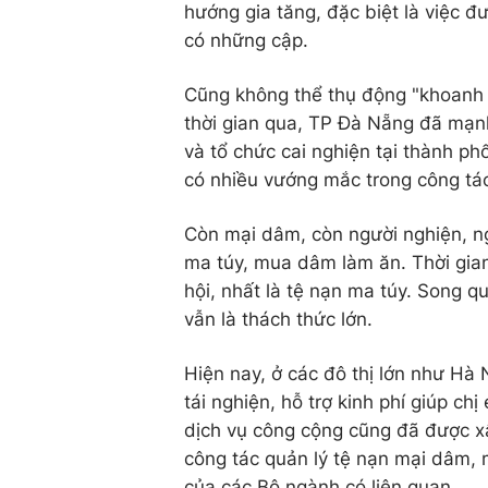
hướng gia tăng, đặc biệt là việc đ
có những cập.
Cũng không thể thụ động "khoanh 
thời gian qua, TP Đà Nẵng đã mạnh
và tổ chức cai nghiện tại thành ph
có nhiều vướng mắc trong công tác
Còn mại dâm, còn người nghiện, ng
ma túy, mua dâm làm ăn. Thời gian
hội, nhất là tệ nạn ma túy. Song q
vẫn là thách thức lớn.
Hiện nay, ở các đô thị lớn như Hà
tái nghiện, hỗ trợ kinh phí giúp ch
dịch vụ công cộng cũng đã được xâ
công tác quản lý tệ nạn mại dâm, 
của các Bộ ngành có liên quan.