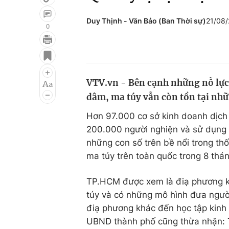
Duy Thịnh - Văn Bảo (Ban Thời sự)
21/08
0
Giải trí
Đời sống
Điện ảnh
Du lịch
VTV.vn - Bên cạnh những nỗ lực 
Âm nhạc
Làm đẹp
dâm, ma túy vẫn còn tồn tại nhữ
Sao
Chất lượng cuộc sốn
Hơn 97.000 cơ sở kinh doanh dịch 
200.000 người nghiện và sử dụng 
những con số trên bề nổi trong th
ma túy trên toàn quốc trong 8 thá
TP.HCM được xem là điạ phương kh
túy và có những mô hình đưa người
điạ phương khác đến học tập kinh
UBND thành phố cũng thừa nhận: T