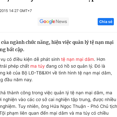
Góc ảnh
/2015 14:27 GMT+7
Chia sẻ
Giáo dục
Công nghệ
Tuyển sinh
Hitech Công ng
của ngành chức năng, hiện việc quản lý tệ nạn mại
Học trực tuyến
Sản phẩm
ng bất cập.
g
Thị trường
vụ có điều kiện dễ phát sinh
tệ nạn mại dâm
. Hơn
Tư vấn
trái phép chất
ma túy
đang có hồ sơ quản lý. Đó là
ống kê của Bộ LĐ-TB&XH về tình hình tệ nạn mại dâm,
ng đầu năm nay.
á thành công trong việc quản lý tệ nạn mại dâm, ma
 nghiện vào các cơ sở cai nghiện tập trung, được nhiều
 nghiệm. Tuy nhiên, ông Hứa Ngọc Thuận - Phó Chủ tịc
ội phạm liên quan đến mại dâm và ma túy có chiều