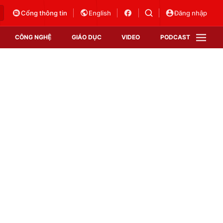
Cổng thông tin
English
Đăng nhập
CÔNG NGHỆ
GIÁO DỤC
VIDEO
PODCAST
VTV Money
VTV Thể thao
VTV Sức khoẻ
Bất động sản
Thị trường 24h
Tấm lòng Việt
Vươn mình bằng AI
VTV4
VTV8
VTV9
Lịch phát sóng
Giao lưu trực tuyến
Sự kiện