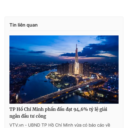
Ðiện thoại Thời báo VTV:
024.66 897 897
Email:
toasoan@vtv.vn
Liên hệ quảng cáo:
024-7300.7108
Tin liên quan
® Cấm sao chép dưới mọi hình thức nếu không có sự chấp
thuận bằng văn bản. Ghi rõ nguồn VTV.vn khi phát hành lại
TP Hồ Chí Minh phấn đấu đạt 94,6% tỷ lệ giải
thông tin từ website này.
ngân đầu tư công
VTV.vn - UBND TP Hồ Chí Minh vừa có báo cáo về