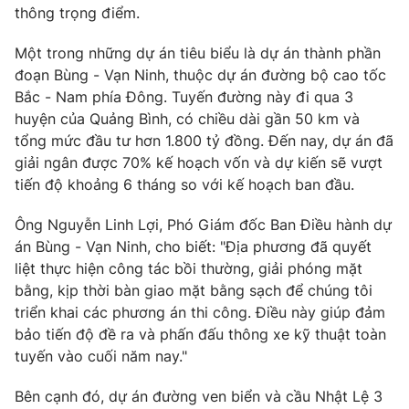
Phim VTV
thông trọng điểm.
Giải trí
Hậu trường
Một trong những dự án tiêu biểu là dự án thành phần
Điện ảnh
Đời sống
đoạn Bùng - Vạn Ninh, thuộc dự án đường bộ cao tốc
Nhân vật
Âm nhạc
Bắc - Nam phía Đông. Tuyến đường này đi qua 3
Du lịch
Khán giả
huyện của Quảng Bình, có chiều dài gần 50 km và
Giáo dục
Sao
tổng mức đầu tư hơn 1.800 tỷ đồng. Đến nay, dự án đã
Làm đẹp
Giải sao mai
giải ngân được 70% kế hoạch vốn và dự kiến sẽ vượt
Tuyển sinh
Công nghệ
Chất lượng cuộc sống
tiến độ khoảng 6 tháng so với kế hoạch ban đầu.
Học trực tuyến
Hitech Công nghệ tương lai
Ông Nguyễn Linh Lợi, Phó Giám đốc Ban Điều hành dự
Giao lưu trực tuyến
án Bùng - Vạn Ninh, cho biết: "Địa phương đã quyết
Sản phẩm
liệt thực hiện công tác bồi thường, giải phóng mặt
Lịch phát sóng
Thị trường
bằng, kịp thời bàn giao mặt bằng sạch để chúng tôi
triển khai các phương án thi công. Điều này giúp đảm
Tư vấn
bảo tiến độ đề ra và phấn đấu thông xe kỹ thuật toàn
Chuyên mục khác
tuyến vào cuối năm nay."
Emagazine
Podcast
Bên cạnh đó, dự án đường ven biển và cầu Nhật Lệ 3