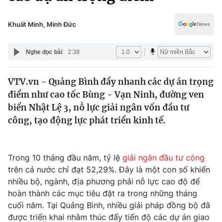
Chính trị
Truyền hình
Văn hóa - Giải trí
Khuất Minh, Minh Đức
Xã hội
Y tế
Đời sống
Nghe đọc bài
2:38
Pháp luật
Công nghệ
Giáo dục
VTV.vn - Quảng Bình đẩy nhanh các dự án trọng
Y tế
điểm như cao tốc Bùng - Vạn Ninh, đường ven
biển Nhật Lệ 3, nỗ lực giải ngân vốn đầu tư
Thế giới
công, tạo động lực phát triển kinh tế.
Tin tức
Kinh tế
Trong 10 tháng đầu năm, tỷ lệ
giải ngân đầu tư công
Thế giới đó đây
Tài chính
trên cả nước chỉ đạt 52,29%. Đây là một con số khiến
Dữ liệu và đời sống
Câu chuyện quốc tế
nhiều bộ, ngành, địa phương phải nỗ lực cao độ để
Thị trường
hoàn thành các mục tiêu đặt ra trong những tháng
Truyền hình
cuối năm. Tại Quảng Bình, nhiều giải pháp đồng bộ đã
Góc doanh nghiệp
được triển khai nhằm thúc đẩy tiến độ các dự án giao