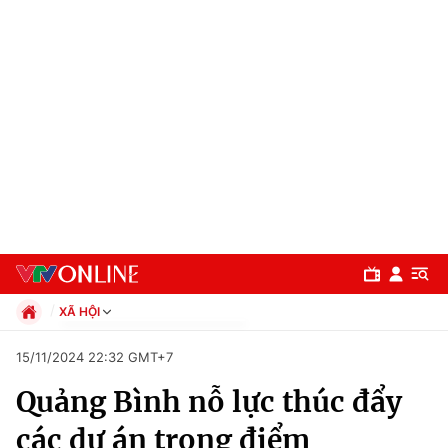
XÃ HỘI
Chính trị
15/11/2024 22:32 GMT+7
Xã hội
Quảng Bình nỗ lực thúc đẩy
Pháp luật
Chuyên mục
Kinh tế
các dự án trọng điểm
Thể thao