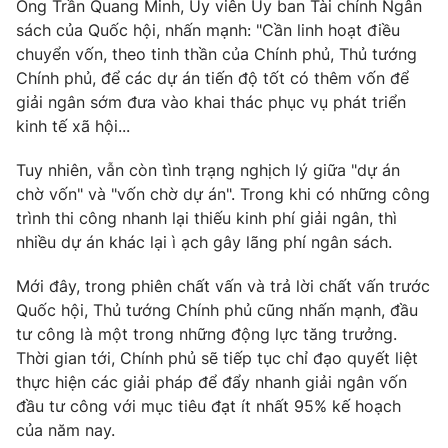
Ông Trần Quang Minh, Ủy viên Ủy ban Tài chính Ngân
sách của Quốc hội, nhấn mạnh: "Cần linh hoạt điều
chuyển vốn, theo tinh thần của Chính phủ, Thủ tướng
Chính phủ, để các dự án tiến độ tốt có thêm vốn để
THỜI BÁO VTV
giải ngân sớm đưa vào khai thác phục vụ phát triển
kinh tế xã hội...
Tuy nhiên, vẫn còn tình trạng nghịch lý giữa "dự án
Theo dõi báo trên
chờ vốn" và "vốn chờ dự án". Trong khi có những công
trình thi công nhanh lại thiếu kinh phí giải ngân, thì
nhiều dự án khác lại ì ạch gây lãng phí ngân sách.
Cơ quan chủ quản:
Đài Truyền hình Việt Nam
Cơ quan báo chí:
Thời báo VTV
Mới đây, trong phiên chất vấn và trả lời chất vấn trước
Giấy phép hoạt động báo in và báo điện tử số 483/GP-BTTTT
Quốc hội, Thủ tướng Chính phủ cũng nhấn mạnh, đầu
cấp ngày 29/12/2023
tư công là một trong những động lực tăng trưởng.
Tổng Biên tập:
Vũ Thanh Thủy
Thời gian tới, Chính phủ sẽ tiếp tục chỉ đạo quyết liệt
thực hiện các giải pháp để đẩy nhanh giải ngân vốn
Phó Tổng Biên tập:
Nguyễn Thị Mỹ Hạnh, Phạm Quốc Thắng,
Nguyễn Trọng Ninh
đầu tư công với mục tiêu đạt ít nhất 95% kế hoạch
của năm nay.
Tổng đài VTV:
024.38 355 931 - 024.38 355 932