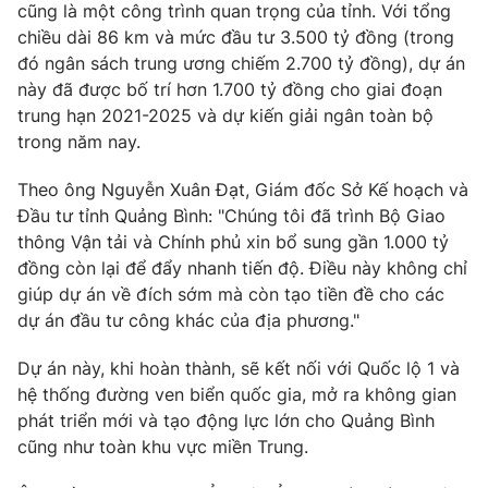
cũng là một công trình quan trọng của tỉnh. Với tổng
Photo
Infographic
chiều dài 86 km và mức đầu tư 3.500 tỷ đồng (trong
đó ngân sách trung ương chiếm 2.700 tỷ đồng), dự án
này đã được bố trí hơn 1.700 tỷ đồng cho giai đoạn
Video
Shorts video
trung hạn 2021-2025 và dự kiến giải ngân toàn bộ
trong năm nay.
VTV Money
VTV Thể thao
Theo ông Nguyễn Xuân Đạt, Giám đốc Sở Kế hoạch và
Đầu tư tỉnh Quảng Bình: "Chúng tôi đã trình Bộ Giao
VTV Sức khoẻ
Bất động sản
thông Vận tải và Chính phủ xin bổ sung gần 1.000 tỷ
đồng còn lại để đẩy nhanh tiến độ. Điều này không chỉ
Thị trường 24h
Tấm lòng Việt
giúp dự án về đích sớm mà còn tạo tiền đề cho các
dự án đầu tư công khác của địa phương."
VTV4
Vươn mình bằng AI
Dự án này, khi hoàn thành, sẽ kết nối với Quốc lộ 1 và
hệ thống đường ven biển quốc gia, mở ra không gian
VTV9
VTV8
phát triển mới và tạo động lực lớn cho Quảng Bình
cũng như toàn khu vực miền Trung.
Liên hệ tòa soạn
English