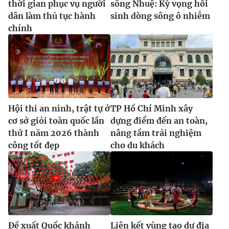
thời gian phục vụ người
sông Nhuệ: Kỳ vọng hồi
dân làm thủ tục hành
sinh dòng sông ô nhiễm
chính
Hội thi an ninh, trật tự ở
TP Hồ Chí Minh xây
cơ sở giỏi toàn quốc lần
dựng điểm đến an toàn,
thứ I năm 2026 thành
nâng tầm trải nghiệm
công tốt đẹp
cho du khách
Đề xuất Quốc khánh
Liên kết vùng tạo dư địa