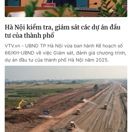
® Cấm sao chép dưới mọi hình thức nếu không có sự chấp
thuận bằng văn bản. Ghi rõ nguồn VTV.vn khi phát hành lại
Hà Nội kiểm tra, giám sát các dự án đầu
thông tin từ website này.
tư của thành phố
VTV.vn - UBND TP Hà Nội vừa ban hành Kế hoạch số
66/KH-UBND về việc Giám sát, đánh giá chương trình,
dự án đầu tư của thành phố Hà Nội năm 2025.