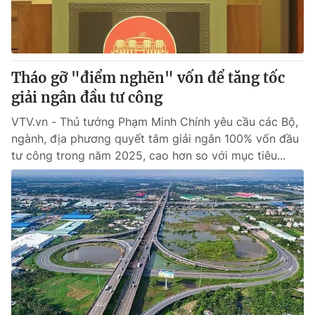
Thị trường 24h
Tấm lòng Việt
VTV4
Vươn mình bằng AI
Tháo gỡ "điểm nghẽn" vốn để tăng tốc
VTV9
VTV8
giải ngân đầu tư công
VTV.vn - Thủ tướng Phạm Minh Chính yêu cầu các Bộ,
Liên hệ tòa soạn
English
ngành, địa phương quyết tâm giải ngân 100% vốn đầu
tư công trong năm 2025, cao hơn so với mục tiêu...
THỜI BÁO VTV
Theo dõi báo trên
Cơ quan chủ quản:
Đài Truyền hình Việt Nam
Cơ quan báo chí:
Thời báo VTV