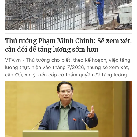
Giao lưu trực tuyến
Sản phẩm
Lịch phát sóng
Thị trường
Tư vấn
Thủ tướng Phạm Minh Chính: Sẽ xem xét,
Chuyên mục khác
cân đối để tăng lương sớm hơn
Emagazine
Podcast
VTV.vn - Thủ tướng cho biết, theo kế hoạch, việc tăng
lương thực hiện vào tháng 7/2026, nhưng sẽ xem xét,
Photo
Infographic
cân đối, xin ý kiến cấp có thẩm quyền để tăng lương...
Video
Shorts video
VTV Money
VTV Thể thao
VTV Sức khoẻ
Bất động sản