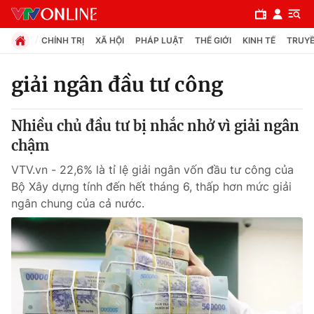
CHÍNH TRỊ
XÃ HỘI
PHÁP LUẬT
THẾ GIỚI
KINH TẾ
TRUYỀ
giải ngân đầu tư công
Chuyên mục
Nhiều chủ đầu tư bị nhắc nhở vì giải ngân
Chính trị
chậm
VTV.vn - 22,6% là tỉ lệ giải ngân vốn đầu tư công của
Xã hội
Bộ Xây dựng tính đến hết tháng 6, thấp hơn mức giải
ngân chung của cả nước.
Pháp luật
Y tế
Thế giới