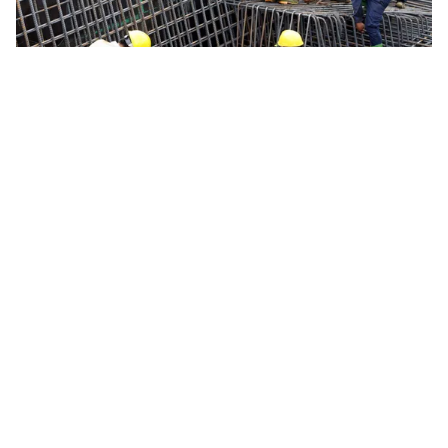
Tin mới
Video
Live
Emagazine
Trang chủ
Điều hòa linh hoạt vốn cho các dự án đầu
tư công
VTV.vn - Phó Thủ tướng yêu cầu các bộ, ngành, địa
phương rà soát, xem xét gia hạn thời gian thực hiện,
điều hòa các nguồn vốn đầu tư công cho dự án có...