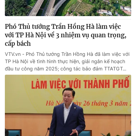
Giấy phép hoạt động báo in và báo điện tử số 483/GP-BTTTT
cấp ngày 29/12/2023
Tổng Biên tập:
Vũ Thanh Thủy
Phó Thủ tướng Trần Hồng Hà làm việc
Phó Tổng Biên tập:
Nguyễn Thị Mỹ Hạnh, Phạm Quốc Thắng,
với TP Hà Nội về 3 nhiệm vụ quan trọng,
Nguyễn Trọng Ninh
Tổng đài VTV:
cấp bách
024.38 355 931 - 024.38 355 932
Ðiện thoại Thời báo VTV:
024.66 897 897
VTV.vn - Phó Thủ tướng Trần Hồng Hà đã làm việc với
Email:
toasoan@vtv.vn
TP Hà Nội về tình hình thực hiện, giải ngân kế hoạch
Liên hệ quảng cáo:
024-7300.7108
đầu tư công năm 2025; công tác bảo đảm TTATGT...