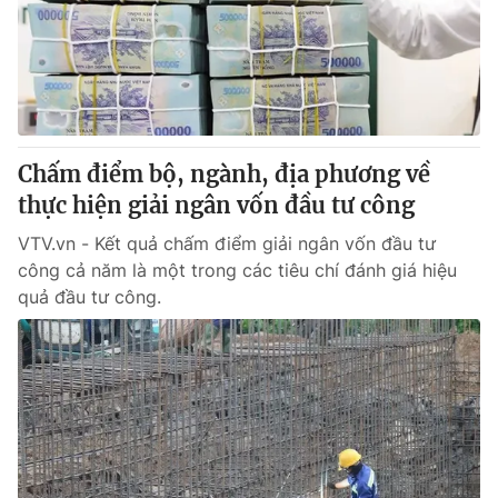
Tin tức
Kinh tế
Thế giới đó đây
Tài chính
Dữ liệu và đời sống
Câu chuyện quốc tế
Thị trường
Chấm điểm bộ, ngành, địa phương về
Truyền hình
Góc doanh nghiệp
thực hiện giải ngân vốn đầu tư công
Phim VTV
Giải trí
VTV.vn - Kết quả chấm điểm giải ngân vốn đầu tư
Hậu trường
công cả năm là một trong các tiêu chí đánh giá hiệu
Điện ảnh
quả đầu tư công.
Đời sống
Nhân vật
Âm nhạc
Du lịch
Khán giả
Giáo dục
Sao
Làm đẹp
Giải sao mai
Tuyển sinh
Công nghệ
Chất lượng cuộc sống
Học trực tuyến
Hitech Công nghệ tương lai