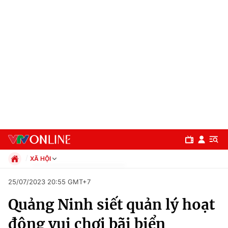
XÃ HỘI
Chính trị
25/07/2023 20:55 GMT+7
Xã hội
Quảng Ninh siết quản lý hoạt
Pháp luật
Chuyên mục
Kinh tế
động vui chơi bãi biển
Thể thao