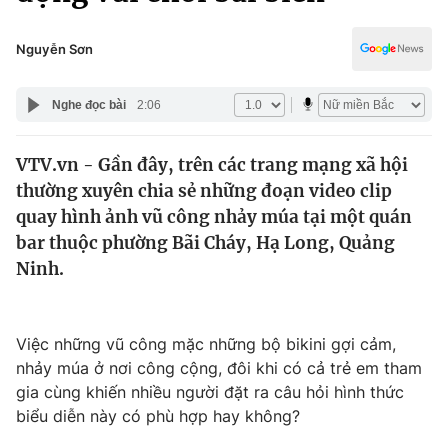
Chính trị
Truyền hình
Văn hóa - Giải trí
Nguyễn Sơn
Xã hội
Y tế
Đời sống
Nghe đọc bài
2:06
Pháp luật
Công nghệ
Giáo dục
VTV.vn - Gần đây, trên các trang mạng xã hội
Y tế
thường xuyên chia sẻ những đoạn video clip
quay hình ảnh vũ công nhảy múa tại một quán
Thế giới
bar thuộc phường Bãi Cháy, Hạ Long, Quảng
Ninh.
Tin tức
Kinh tế
Thế giới đó đây
Tài chính
Việc những vũ công mặc những bộ bikini gợi cảm,
Dữ liệu và đời sống
Câu chuyện quốc tế
nhảy múa ở nơi công cộng, đôi khi có cả trẻ em tham
Thị trường
gia cùng khiến nhiều người đặt ra câu hỏi hình thức
Truyền hình
biểu diễn này có phù hợp hay không?
Góc doanh nghiệp