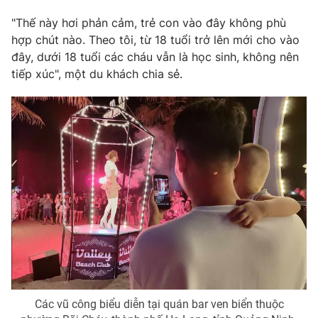
Photo
"Thế này hơi phản cảm, trẻ con vào đây không phù
Infographic
hợp chút nào. Theo tôi, từ 18 tuổi trở lên mới cho vào
đây, dưới 18 tuổi các cháu vẫn là học sinh, không nên
Video
Shorts video
tiếp xúc", một du khách chia sẻ.
VTV Money
VTV Thể thao
VTV Sức khoẻ
Bất động sản
Thị trường 24h
Tấm lòng Việt
VTV4
Vươn mình bằng AI
VTV9
VTV8
Các vũ công biểu diễn tại quán bar ven biển thuộc
Liên hệ tòa soạn
English