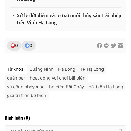
Xử lý dứt điểm các cơ sở nuôi thủy sản trái phép
trên Vịnh Hạ Long
0
0
Từ khóa:
Quảng Ninh
Hạ Long
TP Hạ Long
quán bar
hoạt động vui chơi bãi biển
vũ công nhảy múa
bờ biển Bãi Cháy
bãi biển Hạ Long
giải trí trên bờ biển
Bình luận
(
0
)