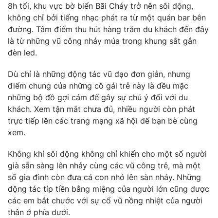
Phim VTV
8h tối, khu vực bờ biển Bãi Cháy trở nên sôi động,
Giải trí
không chỉ bởi tiếng nhạc phát ra từ một quán bar bên
Hậu trường
đường. Tâm điểm thu hút hàng trăm du khách đến đây
Điện ảnh
Đời sống
là từ những vũ công nhảy múa trong khung sắt gắn
Nhân vật
Âm nhạc
đèn led.
Du lịch
Khán giả
Giáo dục
Sao
Dù chỉ là những động tác vũ đạo đơn giản, nhưng
Làm đẹp
Giải sao mai
điểm chung của những cô gái trẻ này là đều mặc
Tuyển sinh
Công nghệ
những bộ đồ gợi cảm để gây sự chú ý đối với du
Chất lượng cuộc sống
Học trực tuyến
khách. Xem tận mắt chưa đủ, nhiều người còn phát
Hitech Công nghệ tương lai
trực tiếp lên các trang mạng xã hội để bạn bè cùng
Giao lưu trực tuyến
xem.
Sản phẩm
Lịch phát sóng
Không khí sôi động không chỉ khiến cho một số người
Thị trường
già sẵn sàng lên nhảy cùng các vũ công trẻ, mà một
Tư vấn
số gia đình còn đưa cả con nhỏ lên sàn nhảy. Những
Chuyên mục khác
động tác típ tiền bằng miệng của người lớn cũng được
các em bắt chước với sự cổ vũ nồng nhiệt của người
Emagazine
Podcast
thân ở phía dưới.