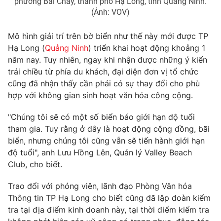
phường Bãi Cháy, thành phố Hạ Long, tỉnh Quảng Ninh.
(Ảnh: VOV)
Mô hình giải trí trên bờ biển như thế này mới được TP
THỜI BÁO VTV
Hạ Long (
Quảng Ninh
) triển khai hoạt động khoảng 1
năm nay. Tuy nhiên, ngay khi nhận được những ý kiến
trái chiều từ phía du khách, đại diện đơn vị tổ chức
cũng đã nhận thấy cần phải có sự thay đổi cho phù
Theo dõi báo trên
hợp với không gian sinh hoạt văn hóa công cộng.
"Chúng tôi sẽ có một số biển báo giới hạn độ tuổi
Cơ quan chủ quản:
Đài Truyền hình Việt Nam
tham gia. Tuy rằng ở đây là hoạt động cộng đồng, bãi
Cơ quan báo chí:
Thời báo VTV
biển, nhưng chúng tôi cũng vẫn sẽ tiến hành giới hạn
Giấy phép hoạt động báo in và báo điện tử số 483/GP-BTTTT
độ tuổi", anh Lưu Hồng Lên, Quản lý Valley Beach
cấp ngày 29/12/2023
Club, cho biết.
Tổng Biên tập:
Vũ Thanh Thủy
Trao đổi với phóng viên, lãnh đạo Phòng Văn hóa
Phó Tổng Biên tập:
Nguyễn Thị Mỹ Hạnh, Phạm Quốc Thắng,
Thông tin TP Hạ Long cho biết cũng đã lập đoàn kiểm
Nguyễn Trọng Ninh
tra tại địa điểm kinh doanh này, tại thời điểm kiểm tra
Tổng đài VTV:
024.38 355 931 - 024.38 355 932