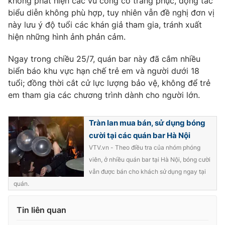
không phát hiện các vũ công có trang phục, động tác
Ðiện thoại Thời báo VTV:
024.66 897 897
biểu diễn không phù hợp, tuy nhiên vẫn đề nghị đơn vị
Email:
toasoan@vtv.vn
này lưu ý độ tuổi các khán giả tham gia, tránh xuất
Liên hệ quảng cáo:
024-7300.7108
hiện những hình ảnh phản cảm.
Ngay trong chiều 25/7, quán bar này đã cắm nhiều
biển báo khu vực hạn chế trẻ em và người dưới 18
tuổi; đồng thời cắt cử lực lượng bảo vệ, không để trẻ
em tham gia các chương trình dành cho người lớn.
Tràn lan mua bán, sử dụng bóng
cười tại các quán bar Hà Nội
VTV.vn - Theo điều tra của nhóm phóng
viên, ở nhiều quán bar tại Hà Nội, bóng cười
vẫn được bán cho khách sử dụng ngay tại
® Cấm sao chép dưới mọi hình thức nếu không có sự chấp
quán.
thuận bằng văn bản. Ghi rõ nguồn VTV.vn khi phát hành lại
thông tin từ website này.
Tin liên quan