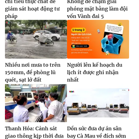
chỉ tiêu thực chất để
Không để chậm giải
giám sát hoạt động tư
phóng mặt bằng làm đội
pháp
vốn Vành đai 5
Nhiều nơi mưa to trên
Người lên kế hoạch du
150mm, đề phòng lũ
lịch ít được ghi nhận
quét, sạt lở đất
nhất
Thanh Hóa: Cảnh sát
Dồn sức đưa dự án sân
giao thông kịp thời đưa
bay Cà Mau về đích sớm