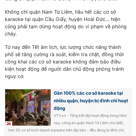
Ðiện thoại Thời báo VTV:
024.66 897 897
Không chỉ quận Nam Từ Liêm, hầu hết các cơ sở
Email:
toasoan@vtv.vn
karaoke tại quận Cầu Giấy, huyện Hoài Đức… hiện
Liên hệ quảng cáo:
024-7300.7108
cũng phải tạm dừng hoạt động do vi phạm về phòng
cháy.
Từ nay đến Tết âm lịch, lực lượng chức năng thành
phố sẽ tăng cường rà soát, kiểm tra chặt, đồng thời
công khai các cơ sở karaoke không đảm bảo điều
kiện hoạt động để người dân chủ động phòng tránh
nguy cơ.
Gần 100% các cơ sở karaoke tại
nhiều quận, huyện bị đình chỉ hoạt
® Cấm sao chép dưới mọi hình thức nếu không có sự chấp
động
thuận bằng văn bản. Ghi rõ nguồn VTV.vn khi phát hành lại
VTV.vn - Tổng kết đợt hoạt động trong hôm
thông tin từ website này.
nay, công an quận Nam Từ Liêm cho biết,
hơn 30 cơ sở kinh doanh karaoke trên địa bàn - đều đang bị đình chỉ,