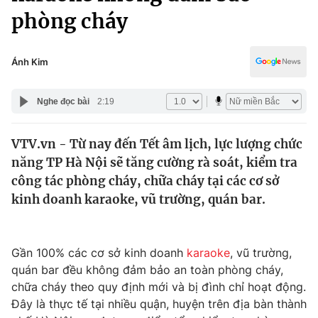
Chính trị
phòng cháy
Truyền hình
Văn hóa - Giải trí
Xã hội
Y tế
Ánh Kim
Đời sống
Pháp luật
Công nghệ
Nghe đọc bài
2:19
Giáo dục
Y tế
VTV.vn - Từ nay đến Tết âm lịch, lực lượng chức
năng TP Hà Nội sẽ tăng cường rà soát, kiểm tra
Thế giới
công tác phòng cháy, chữa cháy tại các cơ sở
Tin tức
kinh doanh karaoke, vũ trường, quán bar.
Kinh tế
Thế giới đó đây
Tài chính
Dữ liệu và đời sống
Gần 100% các cơ sở kinh doanh
karaoke
, vũ trường,
Câu chuyện quốc tế
Thị trường
quán bar đều không đảm bảo an toàn phòng cháy,
chữa cháy theo quy định mới và bị đình chỉ hoạt động.
Truyền hình
Góc doanh nghiệp
Đây là thực tế tại nhiều quận, huyện trên địa bàn thành