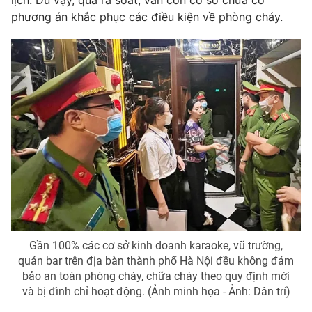
lịch. Dù vậy, qua rà soát, vẫn còn cơ sở chưa có
phương án khắc phục các điều kiện về phòng cháy.
Photo
Infographic
Video
Shorts video
VTV Money
VTV Thể thao
VTV Sức khoẻ
Bất động sản
Thị trường 24h
Tấm lòng Việt
VTV4
Vươn mình bằng AI
Gần 100% các cơ sở kinh doanh karaoke, vũ trường,
quán bar trên địa bàn thành phố Hà Nội đều không đảm
VTV9
VTV8
bảo an toàn phòng cháy, chữa cháy theo quy định mới
và bị đình chỉ hoạt động. (Ảnh minh họa - Ảnh: Dân trí)
Liên hệ tòa soạn
English