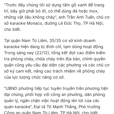
"Trước đây chúng tôi sử dụng tấm gỗ xanh để trang
trí, bây giờ phải bỏ đi, có thể dùng đá hoặc inox,
những vật liệu không cháy", anh Trần Anh Tuấn, chủ cơ
sở karaoke Monaco, đường Lê Đức Thọ, TP Hà Nội,
THỜI BÁO VTV
cho biết.
Tại quận Nam Từ Liêm, 35/35 cơ sở kinh doanh
karaoke hiện đang bị đình chỉ, tạm dừng hoạt động.
Theo dõi báo trên
Trong sáng nay (22/12), tổng kết đợt cao điểm kiểm
tra phòng cháy, chữa cháy trên địa bàn, chính quyền
Cơ quan chủ quản:
Đài Truyền hình Việt Nam
quận cũng yêu cầu đại diện các phường và các chủ cơ
sở ký cam kết, nâng cao trách nhiệm về phòng cháy
Cơ quan báo chí:
Thời báo VTV
của lực lượng chức năng cơ sở.
Giấy phép hoạt động báo in và báo điện tử số 483/GP-BTTTT
cấp ngày 29/12/2023
"UBND phường tiếp tục tuyên truyền trên phương tiện
Tổng Biên tập:
Vũ Thanh Thủy
đại chúng, phối hợp với công an phường, dân phòng
Phó Tổng Biên tập:
Nguyễn Thị Mỹ Hạnh, Phạm Quốc Thắng,
quản lý, ngăn chặn việc hoạt động lén lút của các
Nguyễn Trọng Ninh
quán karaoke", Đại tá Tô Mạnh Thắng, Phó trưởng
Tổng đài VTV:
024.38 355 931 - 024.38 355 932
Công an quận Nam Từ Liêm, TP Hà Nội, cho biết.