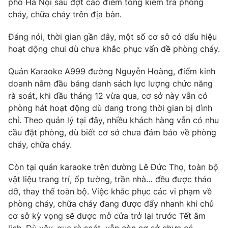
phố Hà Nội sau đợt cao điểm tổng kiểm tra phòng
Phim VTV
Giải trí
cháy, chữa cháy trên địa bàn.
Hậu trường
Điện ảnh
Đáng nói, thời gian gần đây, một số cơ sở có dấu hiệu
Đời sống
Nhân vật
hoạt động chui dù chưa khắc phục vấn đề phòng cháy.
Âm nhạc
Du lịch
Khán giả
Giáo dục
Quán Karaoke A999 đường Nguyễn Hoàng, điểm kinh
Sao
Làm đẹp
doanh nằm đầu bảng danh sách lực lượng chức năng
Giải sao mai
Tuyển sinh
rà soát, khi đầu tháng 12 vừa qua, cơ sở này vẫn có
Công nghệ
Chất lượng cuộc sống
phòng hát hoạt động dù đang trong thời gian bị đình
Học trực tuyến
chỉ. Theo quản lý tại đây, nhiều khách hàng vẫn có nhu
Hitech Công nghệ tương lai
Giao lưu trực tuyến
cầu đặt phòng, dù biết cơ sở chưa đảm bảo về phòng
Sản phẩm
cháy, chữa cháy.
Lịch phát sóng
Thị trường
Còn tại quán karaoke trên đường Lê Đức Thọ, toàn bộ
vật liệu trang trí, ốp tường, trần nhà… đều được tháo
Tư vấn
dỡ, thay thế toàn bộ. Việc khắc phục các vi phạm về
Chuyên mục khác
phòng cháy, chữa cháy đang được đẩy nhanh khi chủ
Emagazine
Podcast
cơ sở kỳ vọng sẽ được mở cửa trở lại trước Tết âm