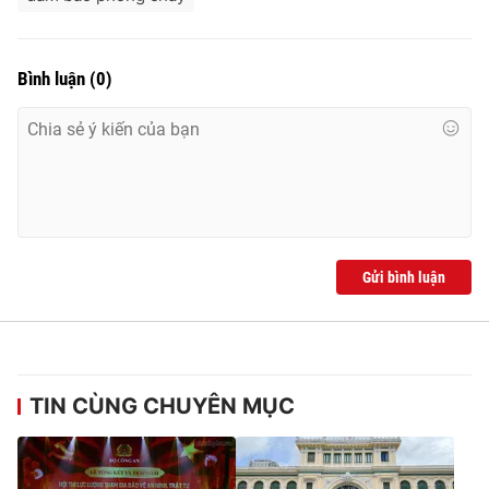
Bình luận
(
0
)
Gửi bình luận
TIN CÙNG CHUYÊN MỤC