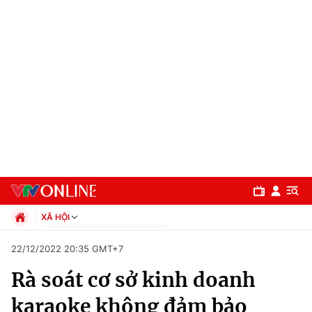
XÃ HỘI
Chính trị
22/12/2022 20:35 GMT+7
Xã hội
Rà soát cơ sở kinh doanh
Pháp luật
Chuyên mục
Kinh tế
karaoke không đảm bảo
Thể thao