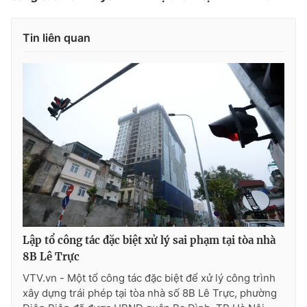
Photo
Infographic
Tin liên quan
Video
Shorts video
VTV Money
VTV Thể thao
VTV Sức khoẻ
Bất động sản
Thị trường 24h
Tấm lòng Việt
VTV4
Vươn mình bằng AI
Lập tổ công tác đặc biệt xử lý sai phạm tại tòa nhà
8B Lê Trực
VTV9
VTV8
VTV.vn - Một tổ công tác đặc biệt để xử lý công trình
xây dựng trái phép tại tòa nhà số 8B Lê Trực, phường
Liên hệ tòa soạn
English