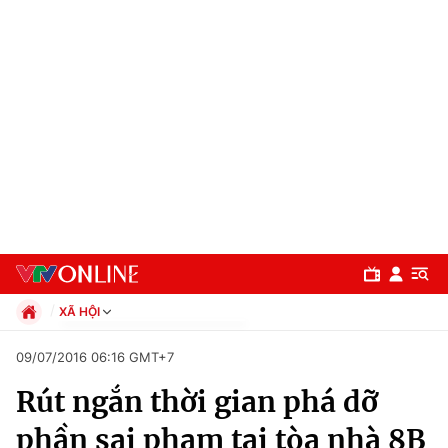
XÃ HỘI
Chính trị
09/07/2016 06:16 GMT+7
Xã hội
Rút ngắn thời gian phá dỡ
Pháp luật
Chuyên mục
Kinh tế
phần sai phạm tại tòa nhà 8B
Thể thao