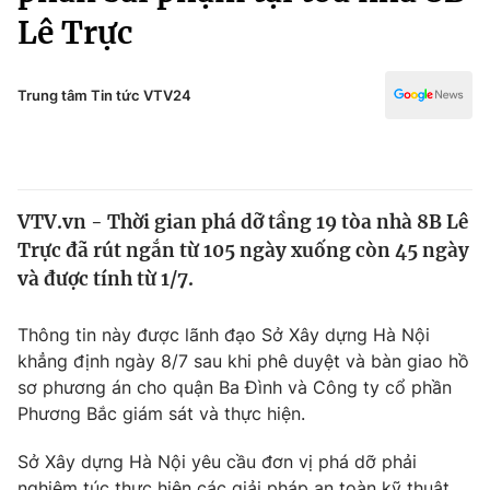
Chính trị
Lê Trực
Truyền hình
Văn hóa - Giải trí
Xã hội
Y tế
Trung tâm Tin tức VTV24
Đời sống
Pháp luật
Công nghệ
Giáo dục
Y tế
VTV.vn - Thời gian phá dỡ tầng 19 tòa nhà 8B Lê
Trực đã rút ngắn từ 105 ngày xuống còn 45 ngày
Thế giới
và được tính từ 1/7.
Tin tức
Kinh tế
Thông tin này được lãnh đạo Sở Xây dựng Hà Nội
Thế giới đó đây
khẳng định ngày 8/7 sau khi phê duyệt và bàn giao hồ
Tài chính
Dữ liệu và đời sống
sơ phương án cho quận Ba Đình và Công ty cổ phần
Câu chuyện quốc tế
Thị trường
Phương Bắc giám sát và thực hiện.
Truyền hình
Góc doanh nghiệp
Sở Xây dựng Hà Nội yêu cầu đơn vị phá dỡ phải
nghiêm túc thực hiện các giải pháp an toàn kỹ thuật