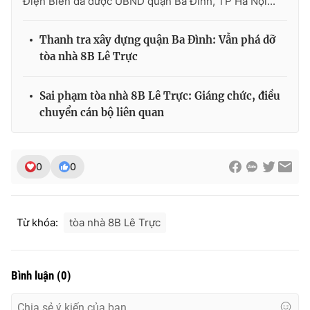
Điện Biên đã được UBND quận Ba Đình, TP Hà Nội...
Thanh tra xây dựng quận Ba Đình: Vẫn phá dỡ
tòa nhà 8B Lê Trực
THỜI BÁO VTV
Sai phạm tòa nhà 8B Lê Trực: Giáng chức, điều
chuyển cán bộ liên quan
Theo dõi báo trên
0
0
Cơ quan chủ quản:
Đài Truyền hình Việt Nam
Cơ quan báo chí:
Thời báo VTV
Giấy phép hoạt động báo in và báo điện tử số 483/GP-BTTTT
Từ khóa:
tòa nhà 8B Lê Trực
cấp ngày 29/12/2023
Tổng Biên tập:
Vũ Thanh Thủy
Phó Tổng Biên tập:
Nguyễn Thị Mỹ Hạnh, Phạm Quốc Thắng,
Bình luận
(
0
)
Nguyễn Trọng Ninh
Tổng đài VTV:
024.38 355 931 - 024.38 355 932