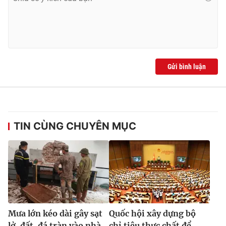
Ðiện thoại Thời báo VTV:
024.66 897 897
Email:
toasoan@vtv.vn
Liên hệ quảng cáo:
024-7300.7108
Gửi bình luận
TIN CÙNG CHUYÊN MỤC
® Cấm sao chép dưới mọi hình thức nếu không có sự chấp
thuận bằng văn bản. Ghi rõ nguồn VTV.vn khi phát hành lại
thông tin từ website này.
Mưa lớn kéo dài gây sạt
Quốc hội xây dựng bộ
lở, đất, đá tràn vào nhà
chỉ tiêu thực chất để