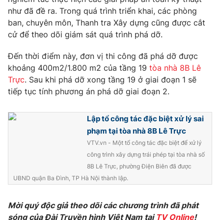
Phim VTV
Giải trí
như đã đề ra. Trong quá trình triển khai, các phòng
Hậu trường
ban, chuyên môn, Thanh tra Xây dựng cũng được cắt
Điện ảnh
cử để theo dõi giám sát quá trình phá dỡ.
Đời sống
Nhân vật
Âm nhạc
Đến thời điểm này, đơn vị thi công đã phá dỡ được
Du lịch
Khán giả
Giáo dục
khoảng 400m2/1.800 m2 của tầng 19
tòa nhà 8B Lê
Sao
Làm đẹp
Trực
. Sau khi phá dỡ xong tầng 19 ở giai đoạn 1 sẽ
Giải sao mai
Tuyển sinh
tiếp tục tính phương án phá dỡ giai đoạn 2.
Công nghệ
Chất lượng cuộc sống
Học trực tuyến
Hitech Công nghệ tương lai
Lập tổ công tác đặc biệt xử lý sai
Giao lưu trực tuyến
phạm tại tòa nhà 8B Lê Trực
Sản phẩm
VTV.vn - Một tổ công tác đặc biệt để xử lý
Lịch phát sóng
Thị trường
công trình xây dựng trái phép tại tòa nhà số
8B Lê Trực, phường Điện Biên đã được
Tư vấn
UBND quận Ba Đình, TP Hà Nội thành lập.
Chuyên mục khác
Mời quý độc giả theo dõi các chương trình đã phát
Emagazine
Podcast
sóng của Đài Truyền hình Việt Nam tại
TV Online
!