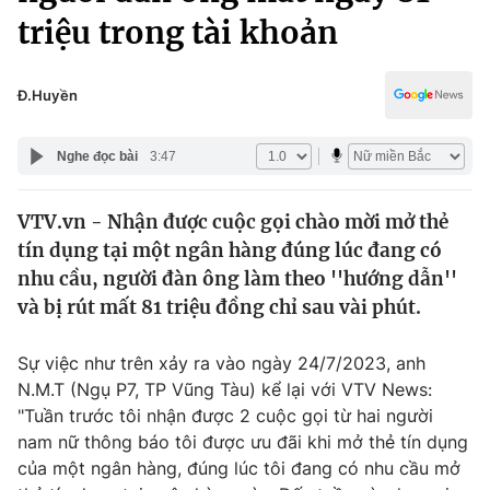
Chính trị
triệu trong tài khoản
Truyền hình
Văn hóa - Giải trí
Xã hội
Y tế
Đ.Huyền
Đời sống
Pháp luật
Công nghệ
Nghe đọc bài
3:47
Giáo dục
Y tế
VTV.vn - Nhận được cuộc gọi chào mời mở thẻ
tín dụng tại một ngân hàng đúng lúc đang có
Thế giới
nhu cầu, người đàn ông làm theo ''hướng dẫn''
Tin tức
và bị rút mất 81 triệu đồng chỉ sau vài phút.
Kinh tế
Thế giới đó đây
Sự việc như trên xảy ra vào ngày 24/7/2023, anh
Tài chính
Dữ liệu và đời sống
N.M.T (Ngụ P7, TP Vũng Tàu) kể lại với VTV News:
Câu chuyện quốc tế
Thị trường
"Tuần trước tôi nhận được 2 cuộc gọi từ hai người
nam nữ thông báo tôi được ưu đãi khi mở thẻ tín dụng
Truyền hình
Góc doanh nghiệp
của một ngân hàng, đúng lúc tôi đang có nhu cầu mở