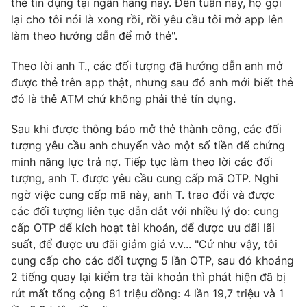
thẻ tín dụng tại ngân hàng này. Đến tuần này, họ gọi
Phim VTV
Giải trí
lại cho tôi nói là xong rồi, rồi yêu cầu tôi mở app lên
Hậu trường
làm theo hướng dẫn để mở thẻ".
Điện ảnh
Đời sống
Nhân vật
Theo lời anh T., các đối tượng đã hướng dẫn anh mở
Âm nhạc
được thẻ trên app thật, nhưng sau đó anh mới biết thẻ
Du lịch
Khán giả
Giáo dục
Sao
đó là thẻ ATM chứ không phải thẻ tín dụng.
Làm đẹp
Giải sao mai
Tuyển sinh
Sau khi được thông báo mở thẻ thành công, các đối
Công nghệ
Chất lượng cuộc sống
tượng yêu cầu anh chuyển vào một số tiền để chứng
Học trực tuyến
minh năng lực trả nợ. Tiếp tục làm theo lời các đối
Hitech Công nghệ tương lai
Giao lưu trực tuyến
tượng, anh T. được yêu cầu cung cấp mã OTP. Nghi
Sản phẩm
ngờ việc cung cấp mã này, anh T. trao đổi và được
các đối tượng liên tục dẫn dắt với nhiều lý do: cung
Lịch phát sóng
Thị trường
cấp OTP để kích hoạt tài khoản, để được ưu đãi lãi
suất, để được ưu đãi giảm giá v.v... "Cứ như vậy, tôi
Tư vấn
cung cấp cho các đối tượng 5 lần OTP, sau đó khoảng
Chuyên mục khác
2 tiếng quay lại kiểm tra tài khoản thì phát hiện đã bị
Emagazine
Podcast
rút mất tổng cộng 81 triệu đồng: 4 lần 19,7 triệu và 1