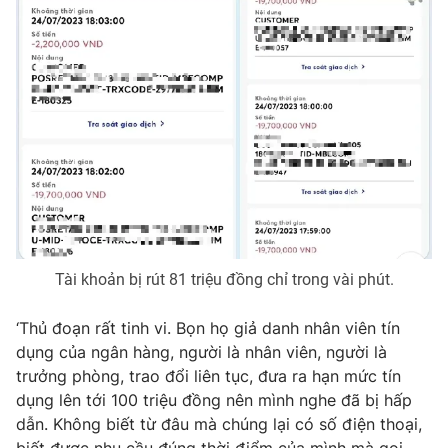
THỜI BÁO VTV
Theo dõi báo trên
Cơ quan chủ quản:
Đài Truyền hình Việt Nam
Tài khoản bị rút 81 triệu đồng chỉ trong vài phút.
Cơ quan báo chí:
Thời báo VTV
Giấy phép hoạt động báo in và báo điện tử số 483/GP-BTTTT
‘Thủ đoạn rất tinh vi. Bọn họ giả danh nhân viên tín
cấp ngày 29/12/2023
dụng của ngân hàng, người là nhân viên, người là
Tổng Biên tập:
Vũ Thanh Thủy
trưởng phòng, trao đổi liên tục, đưa ra hạn mức tín
Phó Tổng Biên tập:
Nguyễn Thị Mỹ Hạnh, Phạm Quốc Thắng,
dụng lên tới 100 triệu đồng nên mình nghe đã bị hấp
Nguyễn Trọng Ninh
dẫn. Không biết từ đâu mà chúng lại có số điện thoại,
Tổng đài VTV:
024.38 355 931 - 024.38 355 932
biết được nhu cầu đúng thời điểm của mình mà gọi