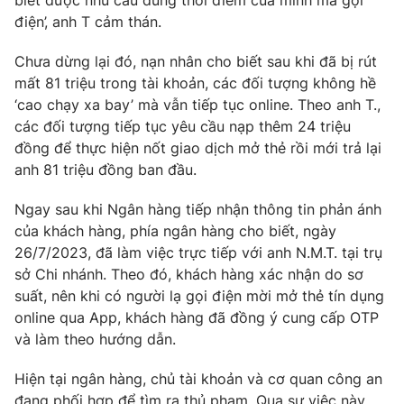
Ðiện thoại Thời báo VTV:
024.66 897 897
điện’, anh T cảm thán.
Email:
toasoan@vtv.vn
Chưa dừng lại đó, nạn nhân cho biết sau khi đã bị rút
Liên hệ quảng cáo:
024-7300.7108
mất 81 triệu trong tài khoản, các đối tượng không hề
‘cao chạy xa bay’ mà vẫn tiếp tục online. Theo anh T.,
các đối tượng tiếp tục yêu cầu nạp thêm 24 triệu
đồng để thực hiện nốt giao dịch mở thẻ rồi mới trả lại
anh 81 triệu đồng ban đầu.
Ngay sau khi Ngân hàng tiếp nhận thông tin phản ánh
của khách hàng, phía ngân hàng cho biết, ngày
26/7/2023, đã làm việc trực tiếp với anh N.M.T. tại trụ
sở Chi nhánh. Theo đó, khách hàng xác nhận do sơ
suất, nên khi có người lạ gọi điện mời mở thẻ tín dụng
® Cấm sao chép dưới mọi hình thức nếu không có sự chấp
online qua App, khách hàng đã đồng ý cung cấp OTP
thuận bằng văn bản. Ghi rõ nguồn VTV.vn khi phát hành lại
và làm theo hướng dẫn.
thông tin từ website này.
Hiện tại ngân hàng, chủ tài khoản và cơ quan công an
đang phối hợp để tìm ra thủ phạm. Qua sự việc này,