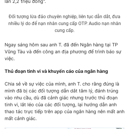
lần 2,2 triệu đồng".
Photo
Infographic
Đối tượng lừa đảo chuyên nghiệp, liên tục dẫn dắt, đưa
nhiều lý do để nạn nhân cung cấp OTP. Audio nạn nhân
Video
Shorts video
cung cấp.
VTV Money
VTV Thể thao
Ngay sáng hôm sau anh T. đã đến Ngân hàng tại TP
Vũng Tàu và đến công an địa phương để trình báo sự
việc.
VTV Sức khoẻ
Bất động sản
Thủ đoạn tinh vi và khuyến cáo của ngân hàng
Thị trường 24h
Tấm lòng Việt
Chia sẻ về sự việc của mình, anh T. cho rằng đúng là
mình đã bị các đối tượng dẫn dắt tâm lý, đánh trúng
VTV4
Vươn mình bằng AI
vào nhu cầu, dù đã cảnh giác nhưng trước thủ đoạn
tinh vi, lắt léo của các đối tượng, lại hướng dẫn anh
VTV9
VTV8
thao tác trực tiếp trên app của ngân hàng nên mất anh
mất cảnh giác.
Liên hệ tòa soạn
English