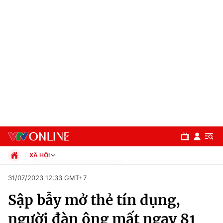
XÃ HỘI
Chính trị
31/07/2023 12:33 GMT+7
Xã hội
Sập bẫy mở thẻ tín dụng,
Pháp luật
Chuyên mục
Kinh tế
người đàn ông mất ngay 81
Thể thao