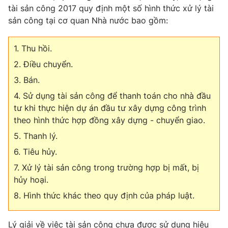
Email:
toasoan@vtv.vn
tài sản công 2017 quy định một số hình thức xử lý tài
Liên hệ quảng cáo:
024-7300.7108
sản công tại cơ quan Nhà nước bao gồm:
1. Thu hồi.
2. Điều chuyển.
3. Bán.
4. Sử dụng tài sản công để thanh toán cho nhà đầu
tư khi thực hiện dự án đầu tư xây dựng công trình
theo hình thức hợp đồng xây dựng - chuyển giao.
5. Thanh lý.
6. Tiêu hủy.
® Cấm sao chép dưới mọi hình thức nếu không có sự chấp
7. Xử lý tài sản công trong trường hợp bị mất, bị
thuận bằng văn bản. Ghi rõ nguồn VTV.vn khi phát hành lại
thông tin từ website này.
hủy hoại.
8. Hình thức khác theo quy định của pháp luật.
Lý giải về việc tài sản công chưa được sử dụng hiệu