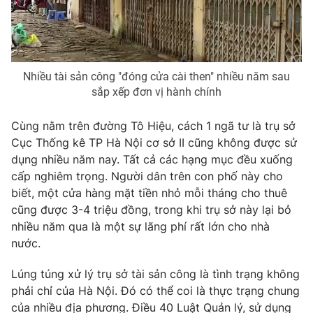
THỜI BÁO VTV
Nhiều tài sản công "đóng cửa cài then" nhiều năm sau
sắp xếp đơn vị hành chính
Theo dõi báo trên
Cùng nằm trên đường Tô Hiệu, cách 1 ngã tư là trụ sở
Cục Thống kê TP Hà Nội cơ sở II cũng không được sử
Cơ quan chủ quản:
Đài Truyền hình Việt Nam
dụng nhiều năm nay. Tất cả các hạng mục đều xuống
Cơ quan báo chí:
Thời báo VTV
cấp nghiêm trọng. Người dân trên con phố này cho
Giấy phép hoạt động báo in và báo điện tử số 483/GP-BTTTT
biết, một cửa hàng mặt tiền nhỏ mỗi tháng cho thuê
cấp ngày 29/12/2023
cũng được 3-4 triệu đồng, trong khi trụ sở này lại bỏ
Tổng Biên tập:
Vũ Thanh Thủy
nhiều năm qua là một sự lãng phí rất lớn cho nhà
Phó Tổng Biên tập:
Nguyễn Thị Mỹ Hạnh, Phạm Quốc Thắng,
nước.
Nguyễn Trọng Ninh
Lúng túng xử lý trụ sở tài sản công là tình trạng không
Tổng đài VTV:
024.38 355 931 - 024.38 355 932
phải chỉ của Hà Nội. Đó có thể coi là thực trạng chung
Ðiện thoại Thời báo VTV:
024.66 897 897
của nhiều địa phương. Điều 40 Luật Quản lý, sử dụng