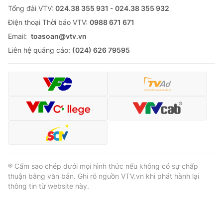
Tổng đài VTV:
024.38 355 931 - 024.38 355 932
Ðiện thoại Thời báo VTV:
0988 671 671
Email:
toasoan@vtv.vn
Liên hệ quảng cáo:
(024) 626 79595
® Cấm sao chép dưới mọi hình thức nếu không có sự chấp
thuận bằng văn bản. Ghi rõ nguồn VTV.vn khi phát hành lại
thông tin từ website này.