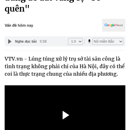
Chính trị
quên"
Truyền hình
Văn hóa - Giải trí
Xã hội
Y tế
Vấn đề hôm nay
Đời sống
Pháp luật
Công nghệ
Nghe đọc bài
5:58
Giáo dục
Y tế
VTV.vn - Lúng túng xử lý trụ sở tài sản công là
tình trạng không phải chỉ của Hà Nội, đây có thể
Thế giới
coi là thực trạng chung của nhiều địa phương.
Tin tức
Kinh tế
Thế giới đó đây
Tài chính
Dữ liệu và đời sống
Câu chuyện quốc tế
Thị trường
Truyền hình
Góc doanh nghiệp