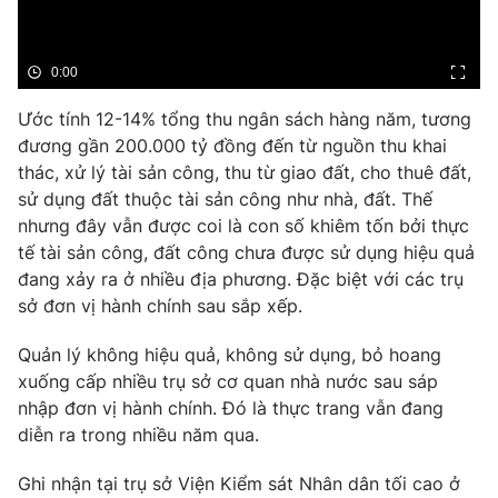
Phim VTV
Giải trí
Hậu trường
Điện ảnh
0:00
Đời sống
Nhân vật
Âm nhạc
Ước tính 12-14% tổng thu ngân sách hàng năm, tương
Du lịch
Khán giả
đương gần 200.000 tỷ đồng đến từ nguồn thu khai
Giáo dục
Sao
thác, xử lý tài sản công, thu từ giao đất, cho thuê đất,
Làm đẹp
Giải sao mai
Tuyển sinh
sử dụng đất thuộc tài sản công như nhà, đất. Thế
Công nghệ
Chất lượng cuộc sống
nhưng đây vẫn được coi là con số khiêm tốn bởi thực
Học trực tuyến
tế tài sản công, đất công chưa được sử dụng hiệu quả
Hitech Công nghệ tương lai
đang xảy ra ở nhiều địa phương. Đặc biệt với các trụ
Giao lưu trực tuyến
sở đơn vị hành chính sau sắp xếp.
Sản phẩm
Lịch phát sóng
Thị trường
Quản lý không hiệu quả, không sử dụng, bỏ hoang
xuống cấp nhiều trụ sở cơ quan nhà nước sau sáp
Tư vấn
nhập đơn vị hành chính. Đó là thực trang vẫn đang
Chuyên mục khác
diễn ra trong nhiều năm qua.
Emagazine
Podcast
Ghi nhận tại trụ sở Viện Kiểm sát Nhân dân tối cao ở