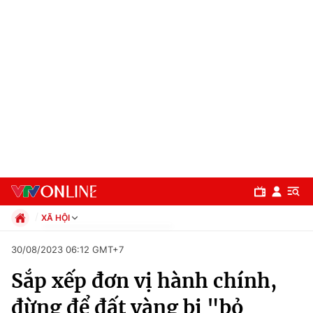
XÃ HỘI
Chính trị
30/08/2023 06:12 GMT+7
Xã hội
Sắp xếp đơn vị hành chính,
Pháp luật
Chuyên mục
Kinh tế
đừng để đất vàng bị "bỏ
Thể thao