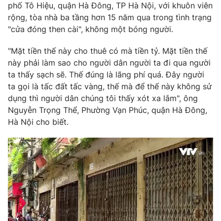
phố Tô Hiệu, quận Hà Đông, TP Hà Nội, với khuôn viên
Photo
Infographic
rộng, tòa nhà ba tầng hơn 15 năm qua trong tình trạng
"cửa đóng then cài", không một bóng người.
Video
Shorts video
"Mặt tiền thế này cho thuê có mà tiền tỷ. Mặt tiền thế
này phải làm sao cho người dân người ta đi qua người
VTV Money
VTV Thể thao
ta thấy sạch sẽ. Thế đúng là lãng phí quá. Đây người
ta gọi là tấc đất tấc vàng, thế mà để thế này không sử
dụng thì người dân chúng tôi thấy xót xa lắm", ông
VTV Sức khoẻ
Bất động sản
Nguyễn Trọng Thể, Phường Vạn Phúc, quận Hà Đông,
Hà Nội cho biết.
Thị trường 24h
Tấm lòng Việt
VTV4
Vươn mình bằng AI
VTV9
VTV8
Liên hệ tòa soạn
English