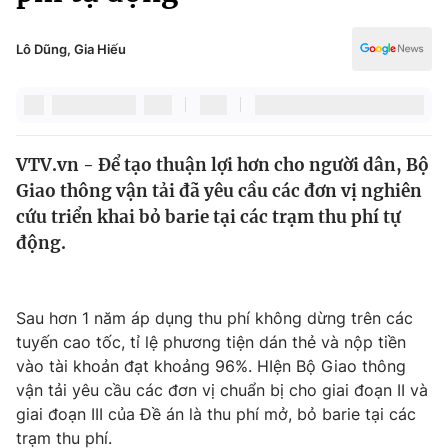
Chính trị
Truyền hình
Văn hóa - Giải trí
Lô Dũng, Gia Hiếu
Xã hội
Y tế
Đời sống
Pháp luật
Công nghệ
Giáo dục
VTV.vn - Để tạo thuận lợi hơn cho người dân, Bộ
Y tế
Giao thông vận tải đã yêu cầu các đơn vị nghiên
cứu triển khai bỏ barie tại các trạm thu phí tự
Thế giới
động.
Tin tức
Kinh tế
Sau hơn 1 năm áp dụng thu phí không dừng trên các
Thế giới đó đây
Tài chính
tuyến cao tốc, tỉ lệ phương tiện dán thẻ và nộp tiền
Dữ liệu và đời sống
Câu chuyện quốc tế
vào tài khoản đạt khoảng 96%. HIện Bộ Giao thông
Thị trường
vận tải yêu cầu các đơn vị chuẩn bị cho giai đoạn II và
Truyền hình
giai đoạn III của Đề án là thu phí mở, bỏ barie tại các
Góc doanh nghiệp
trạm thu phí.