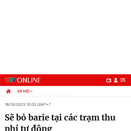
XÃ HỘI
Chính trị
18/10/2023 10:03 GMT+7
Xã hội
Sẽ bỏ barie tại các trạm thu
Pháp luật
Chuyên mục
Kinh tế
phí tự động
Thể thao