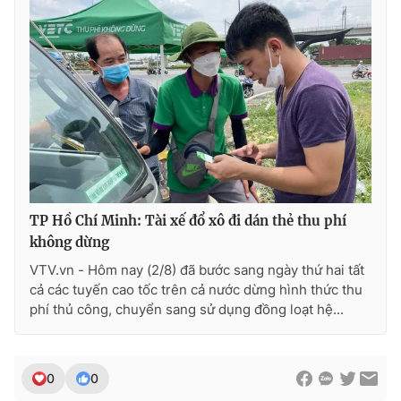
Photo
Infographic
Video
Shorts video
VTV Money
VTV Thể thao
VTV Sức khoẻ
Bất động sản
TP Hồ Chí Minh: Tài xế đổ xô đi dán thẻ thu phí
Thị trường 24h
Tấm lòng Việt
không dừng
VTV.vn - Hôm nay (2/8) đã bước sang ngày thứ hai tất
VTV4
Vươn mình bằng AI
cả các tuyến cao tốc trên cả nước dừng hình thức thu
phí thủ công, chuyển sang sử dụng đồng loạt hệ...
VTV9
VTV8
0
0
Liên hệ tòa soạn
English