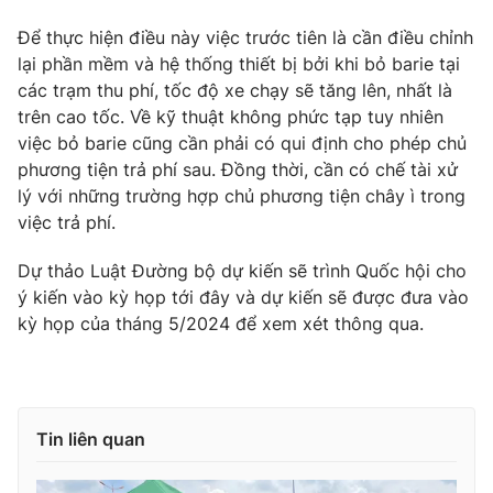
Phim VTV
Giải trí
Để thực hiện điều này việc trước tiên là cần điều chỉnh
Hậu trường
lại phần mềm và hệ thống thiết bị bởi khi bỏ barie tại
Điện ảnh
Đời sống
các trạm thu phí, tốc độ xe chạy sẽ tăng lên, nhất là
Nhân vật
Âm nhạc
trên cao tốc. Về kỹ thuật không phức tạp tuy nhiên
Du lịch
Khán giả
việc bỏ barie cũng cần phải có qui định cho phép chủ
Giáo dục
Sao
phương tiện trả phí sau. Đồng thời, cần có chế tài xử
Làm đẹp
Giải sao mai
lý với những trường hợp chủ phương tiện chây ì trong
Tuyển sinh
Công nghệ
Chất lượng cuộc sống
việc trả phí.
Học trực tuyến
Hitech Công nghệ tương lai
Dự thảo Luật Đường bộ dự kiến sẽ trình Quốc hội cho
Giao lưu trực tuyến
ý kiến vào kỳ họp tới đây và dự kiến sẽ được đưa vào
Sản phẩm
kỳ họp của tháng 5/2024 để xem xét thông qua.
Lịch phát sóng
Thị trường
Tư vấn
Chuyên mục khác
Tin liên quan
Emagazine
Podcast