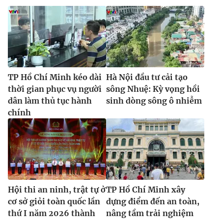
Ðiện thoại Thời báo VTV:
024.66 897 897
Email:
toasoan@vtv.vn
Liên hệ quảng cáo:
024-7300.7108
TP Hồ Chí Minh kéo dài
Hà Nội đầu tư cải tạo
thời gian phục vụ người
sông Nhuệ: Kỳ vọng hồi
dân làm thủ tục hành
sinh dòng sông ô nhiễm
chính
® Cấm sao chép dưới mọi hình thức nếu không có sự chấp
thuận bằng văn bản. Ghi rõ nguồn VTV.vn khi phát hành lại
Hội thi an ninh, trật tự ở
TP Hồ Chí Minh xây
thông tin từ website này.
cơ sở giỏi toàn quốc lần
dựng điểm đến an toàn,
thứ I năm 2026 thành
nâng tầm trải nghiệm